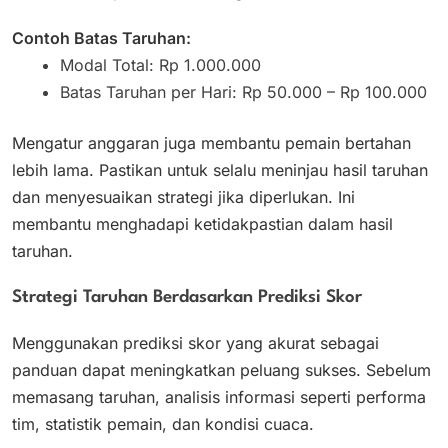
Contoh Batas Taruhan:
Modal Total: Rp 1.000.000
Batas Taruhan per Hari: Rp 50.000 – Rp 100.000
Mengatur anggaran juga membantu pemain bertahan
lebih lama. Pastikan untuk selalu meninjau hasil taruhan
dan menyesuaikan strategi jika diperlukan. Ini
membantu menghadapi ketidakpastian dalam hasil
taruhan.
Strategi Taruhan Berdasarkan Prediksi Skor
Menggunakan prediksi skor yang akurat sebagai
panduan dapat meningkatkan peluang sukses. Sebelum
memasang taruhan, analisis informasi seperti performa
tim, statistik pemain, dan kondisi cuaca.