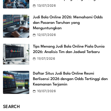
13/07/2026
Judi Bola Online 2026: Memahami Odds
dan Pasaran Taruhan yang
Menguntungkan
12/07/2026
Tips Menang Judi Bola Online Piala Dunia
2026: Analisis Tim dan Jadwal Terbaru
11/07/2026
Daftar Situs Judi Bola Online Resmi
Berlisensi 2026 dengan Odds Tertinggi dan
Keamanan Terjamin
10/07/2026
SEARCH