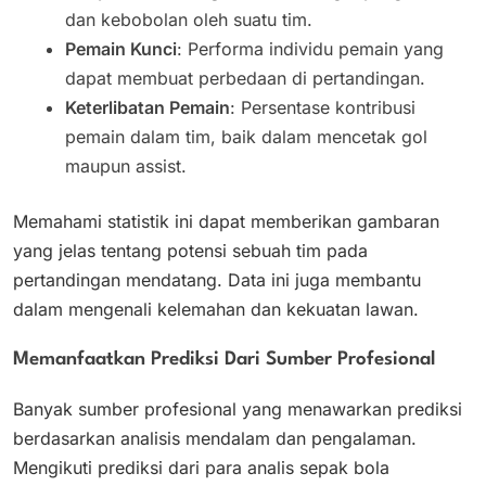
dan kebobolan oleh suatu tim.
Pemain Kunci
: Performa individu pemain yang
dapat membuat perbedaan di pertandingan.
Keterlibatan Pemain
: Persentase kontribusi
pemain dalam tim, baik dalam mencetak gol
maupun assist.
Memahami statistik ini dapat memberikan gambaran
yang jelas tentang potensi sebuah tim pada
pertandingan mendatang. Data ini juga membantu
dalam mengenali kelemahan dan kekuatan lawan.
Memanfaatkan Prediksi Dari Sumber Profesional
Banyak sumber profesional yang menawarkan prediksi
berdasarkan analisis mendalam dan pengalaman.
Mengikuti prediksi dari para analis sepak bola