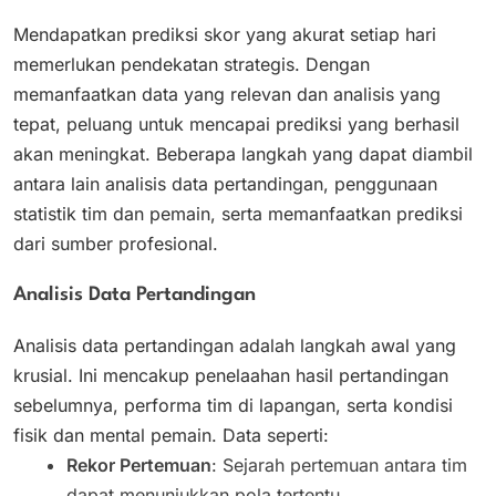
Mendapatkan prediksi skor yang akurat setiap hari
memerlukan pendekatan strategis. Dengan
memanfaatkan data yang relevan dan analisis yang
tepat, peluang untuk mencapai prediksi yang berhasil
akan meningkat. Beberapa langkah yang dapat diambil
antara lain analisis data pertandingan, penggunaan
statistik tim dan pemain, serta memanfaatkan prediksi
dari sumber profesional.
Analisis Data Pertandingan
Analisis data pertandingan adalah langkah awal yang
krusial. Ini mencakup penelaahan hasil pertandingan
sebelumnya, performa tim di lapangan, serta kondisi
fisik dan mental pemain. Data seperti:
Rekor Pertemuan
: Sejarah pertemuan antara tim
dapat menunjukkan pola tertentu.