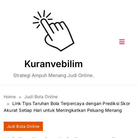
Skip
to
content
Kuranvebilim
Strategi Ampuh Menang Judi Online.
Home
Judi Bola Online
Link Tips Taruhan Bola Terpercaya dengan Prediksi Skor
Akurat Setiap Hari untuk Meningkatkan Peluang Menang
Judi Bola Online