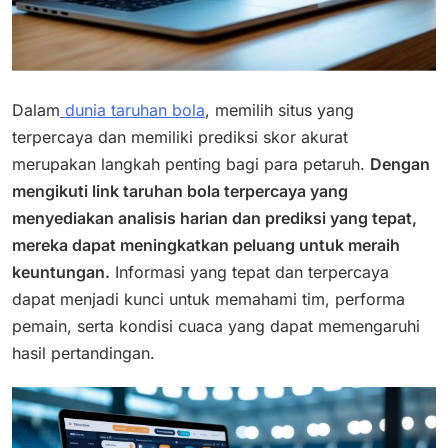
Dalam
dunia taruhan bola
, memilih situs yang
terpercaya dan memiliki prediksi skor akurat
merupakan langkah penting bagi para petaruh.
Dengan
mengikuti link taruhan bola terpercaya yang
menyediakan analisis harian dan prediksi yang tepat,
mereka dapat meningkatkan peluang untuk meraih
keuntungan.
Informasi yang tepat dan terpercaya
dapat menjadi kunci untuk memahami tim, performa
pemain, serta kondisi cuaca yang dapat memengaruhi
hasil pertandingan.