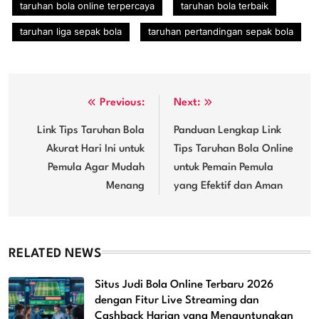
taruhan bola online terpercaya
taruhan bola terbaik
taruhan liga sepak bola
taruhan pertandingan sepak bola
Post
Previous:
Next:
navigation
Link Tips Taruhan Bola
Panduan Lengkap Link
Akurat Hari Ini untuk
Tips Taruhan Bola Online
Pemula Agar Mudah
untuk Pemain Pemula
Menang
yang Efektif dan Aman
RELATED NEWS
Situs Judi Bola Online Terbaru 2026
dengan Fitur Live Streaming dan
Cashback Harian yang Menguntungkan