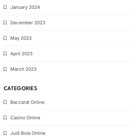
January 2024
December 2023
May 2023
April 2023
March 2023
CATEGORIES
Baccarat Online
Casino Online
Judi Bola Online