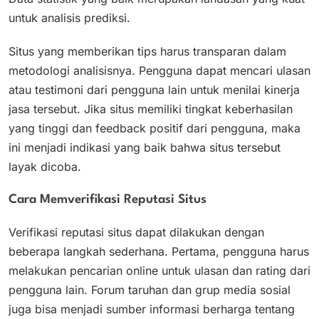
untuk analisis prediksi.
Situs yang memberikan tips harus transparan dalam
metodologi analisisnya. Pengguna dapat mencari ulasan
atau testimoni dari pengguna lain untuk menilai kinerja
jasa tersebut. Jika situs memiliki tingkat keberhasilan
yang tinggi dan feedback positif dari pengguna, maka
ini menjadi indikasi yang baik bahwa situs tersebut
layak dicoba.
Cara Memverifikasi Reputasi Situs
Verifikasi reputasi situs dapat dilakukan dengan
beberapa langkah sederhana. Pertama, pengguna harus
melakukan pencarian online untuk ulasan dan rating dari
pengguna lain. Forum taruhan dan grup media sosial
juga bisa menjadi sumber informasi berharga tentang