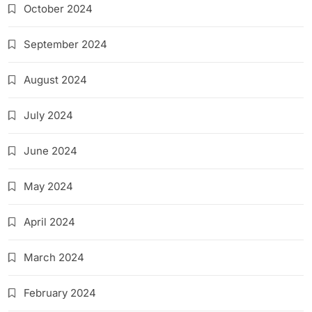
October 2024
September 2024
August 2024
July 2024
June 2024
May 2024
April 2024
March 2024
February 2024