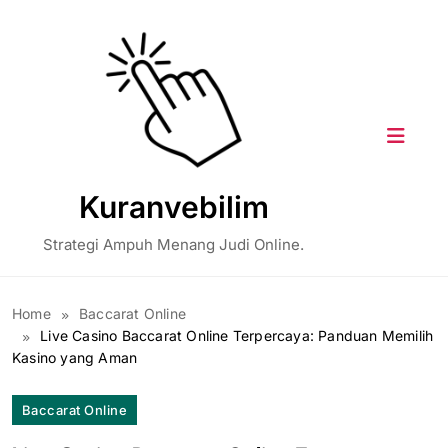
Skip
to
content
Kuranvebilim
Strategi Ampuh Menang Judi Online.
Home
Baccarat Online
Live Casino Baccarat Online Terpercaya: Panduan Memilih
Kasino yang Aman
Baccarat Online