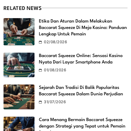
RELATED NEWS
Etika Dan Aturan Dalam Melakukan
Baccarat Squeeze Di Meja Kasino: Panduan
Lengkap Untuk Pemain
02/08/2026
Baccarat Squeeze Online: Sensasi Kasino
Nyata Dari Layar Smartphone Anda
01/08/2026
Sejarah Dan Tradisi Di Balik Popularitas
Baccarat Squeeze Dalam Dunia Perjudian
31/07/2026
Cara Menang Bermain Baccarat Squeeze
dengan Strategi yang Tepat untuk Pemain