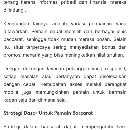
tenang karena informasi pribadi dan finansial mereka
dilindungi.
Keuntungan lainnya adalah variasi permainan yang
ditawarkan. Pemain dapat memilih dari berbagai jenis
baccarat, sehingga tidak mudah merasa bosan. Selain
itu, situs terpercaya sering menyediakan bonus dan
promosi menarik yang bisa meningkatkan nilai taruhan.
Dengan dukungan layanan pelanggan yang responsif,
setiap masalah atau pertanyaan dapat diselesaikan
dengan cepat. Kemudahan akses melalui perangkat
mobile juga memungkinkan pemain untuk bermain
kapan saja dan di mana saja.
Strategi Dasar Untuk Pemain Baccarat
Strategi dalam baccarat dapat mempengaruhi hasil