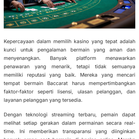
Kepercayaan dalam memilih kasino yang tepat adalah
kunci untuk pengalaman bermain yang aman dan
menyenangkan. Banyak platform menawarkan
penawaran yang menarik, tetapi tidak semuanya
memiliki reputasi yang baik. Mereka yang mencari
tempat bermain Baccarat harus mempertimbangkan
faktor-faktor seperti lisensi, ulasan pelanggan, dan
layanan pelanggan yang tersedia.
Dengan teknologi streaming terbaru, pemain dapat
melihat setiap gerakan dalam permainan secara real-
time. Ini memberikan transparansi yang diinginkan