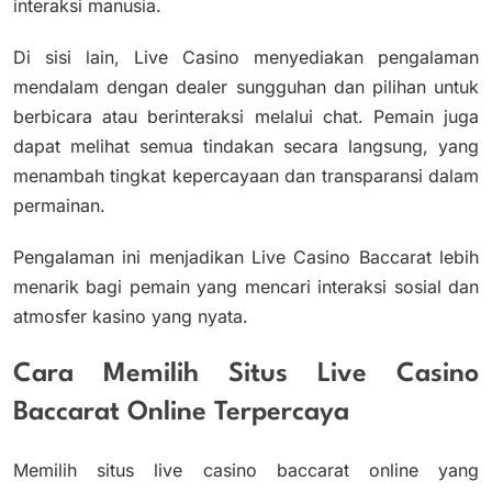
interaksi manusia.
Di sisi lain, Live Casino menyediakan pengalaman
mendalam dengan dealer sungguhan dan pilihan untuk
berbicara atau berinteraksi melalui chat. Pemain juga
dapat melihat semua tindakan secara langsung, yang
menambah tingkat kepercayaan dan transparansi dalam
permainan.
Pengalaman ini menjadikan Live Casino Baccarat lebih
menarik bagi pemain yang mencari interaksi sosial dan
atmosfer kasino yang nyata.
Cara Memilih Situs Live Casino
Baccarat Online Terpercaya
Memilih situs live casino baccarat online yang