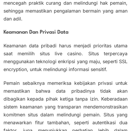
mencegah praktik curang dan melindungi hak pemain,
sehingga memastikan pengalaman bermain yang aman
dan adil.
Keamanan Dan Privasi Data
Keamanan data pribadi harus menjadi prioritas utama
saat memilih situs live casino. Situs terpercaya
menggunakan teknologi enkripsi yang maju, seperti SSL
encryption, untuk melindungi informasi sensitif.
Pemain sebaiknya memeriksa kebijakan privasi untuk
memastikan bahwa data pribadinya tidak akan
dibagikan kepada pihak ketiga tanpa izin. Keberadaan
sistem keamanan yang transparan mendemonstrasikan
komitmen situs dalam melindungi pemain. Situs yang
menawarkan fitur tambahan, seperti autentikasi dua
faktor, juga menunjukkan perhatian lebih dalam