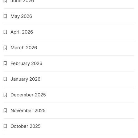
June 2026
May 2026
April 2026
March 2026
February 2026
January 2026
December 2025
November 2025
October 2025