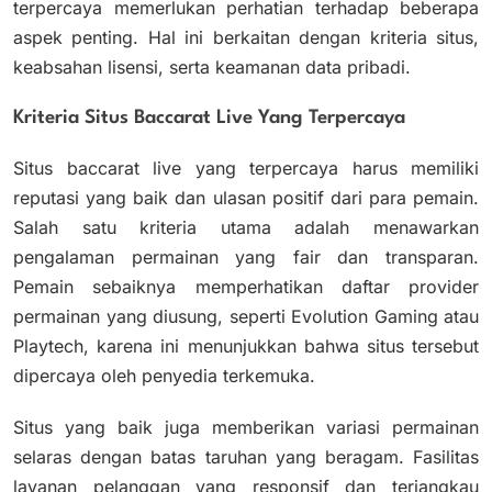
terpercaya memerlukan perhatian terhadap beberapa
aspek penting. Hal ini berkaitan dengan kriteria situs,
keabsahan lisensi, serta keamanan data pribadi.
Kriteria Situs Baccarat Live Yang Terpercaya
Situs baccarat live yang terpercaya harus memiliki
reputasi yang baik dan ulasan positif dari para pemain.
Salah satu kriteria utama adalah menawarkan
pengalaman permainan yang fair dan transparan.
Pemain sebaiknya memperhatikan daftar provider
permainan yang diusung, seperti Evolution Gaming atau
Playtech, karena ini menunjukkan bahwa situs tersebut
dipercaya oleh penyedia terkemuka.
Situs yang baik juga memberikan variasi permainan
selaras dengan batas taruhan yang beragam. Fasilitas
layanan pelanggan yang responsif dan terjangkau