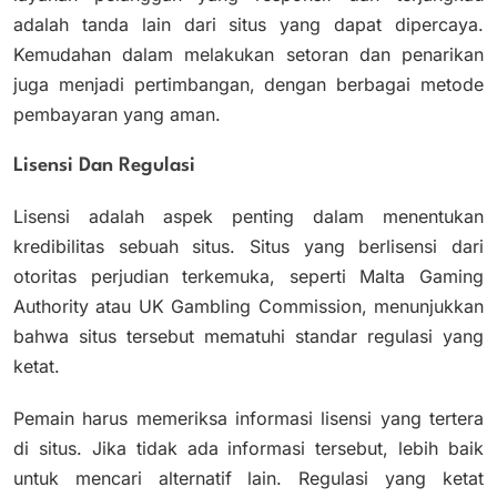
adalah tanda lain dari situs yang dapat dipercaya.
Kemudahan dalam melakukan setoran dan penarikan
juga menjadi pertimbangan, dengan berbagai metode
pembayaran yang aman.
Lisensi Dan Regulasi
Lisensi adalah aspek penting dalam menentukan
kredibilitas sebuah situs. Situs yang berlisensi dari
otoritas perjudian terkemuka, seperti Malta Gaming
Authority atau UK Gambling Commission, menunjukkan
bahwa situs tersebut mematuhi standar regulasi yang
ketat.
Pemain harus memeriksa informasi lisensi yang tertera
di situs. Jika tidak ada informasi tersebut, lebih baik
untuk mencari alternatif lain. Regulasi yang ketat