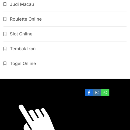
Judi Macau
Roulette Online
Slot Online
Tembak Ikan
Togel Online