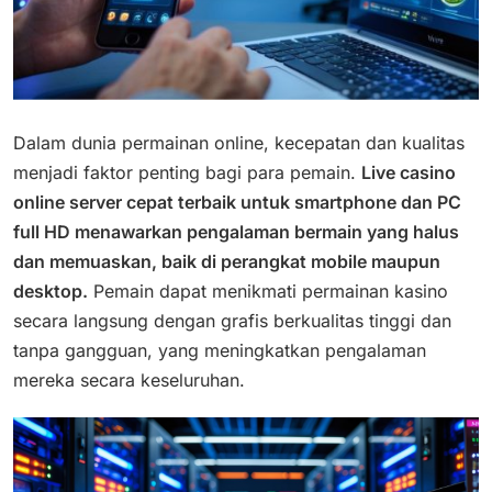
Dalam dunia permainan online, kecepatan dan kualitas
menjadi faktor penting bagi para pemain.
Live casino
online server cepat terbaik untuk smartphone dan PC
full HD menawarkan pengalaman bermain yang halus
dan memuaskan, baik di perangkat mobile maupun
desktop.
Pemain dapat menikmati permainan kasino
secara langsung dengan grafis berkualitas tinggi dan
tanpa gangguan, yang meningkatkan pengalaman
mereka secara keseluruhan.