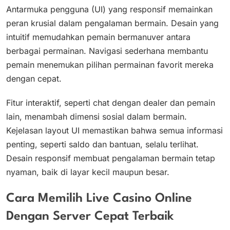
Antarmuka pengguna (UI) yang responsif memainkan
peran krusial dalam pengalaman bermain. Desain yang
intuitif memudahkan pemain bermanuver antara
berbagai permainan. Navigasi sederhana membantu
pemain menemukan pilihan permainan favorit mereka
dengan cepat.
Fitur interaktif, seperti chat dengan dealer dan pemain
lain, menambah dimensi sosial dalam bermain.
Kejelasan layout UI memastikan bahwa semua informasi
penting, seperti saldo dan bantuan, selalu terlihat.
Desain responsif membuat pengalaman bermain tetap
nyaman, baik di layar kecil maupun besar.
Cara Memilih Live Casino Online
Dengan Server Cepat Terbaik