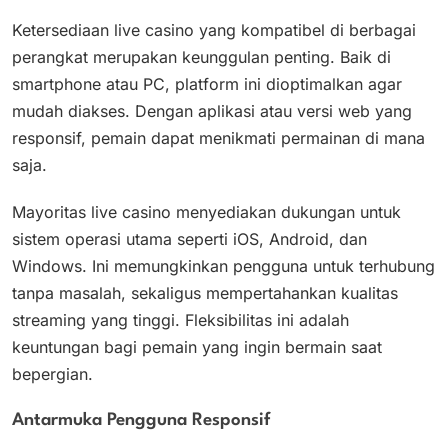
Ketersediaan live casino yang kompatibel di berbagai
perangkat merupakan keunggulan penting. Baik di
smartphone atau PC, platform ini dioptimalkan agar
mudah diakses. Dengan aplikasi atau versi web yang
responsif, pemain dapat menikmati permainan di mana
saja.
Mayoritas live casino menyediakan dukungan untuk
sistem operasi utama seperti iOS, Android, dan
Windows. Ini memungkinkan pengguna untuk terhubung
tanpa masalah, sekaligus mempertahankan kualitas
streaming yang tinggi. Fleksibilitas ini adalah
keuntungan bagi pemain yang ingin bermain saat
bepergian.
Antarmuka Pengguna Responsif