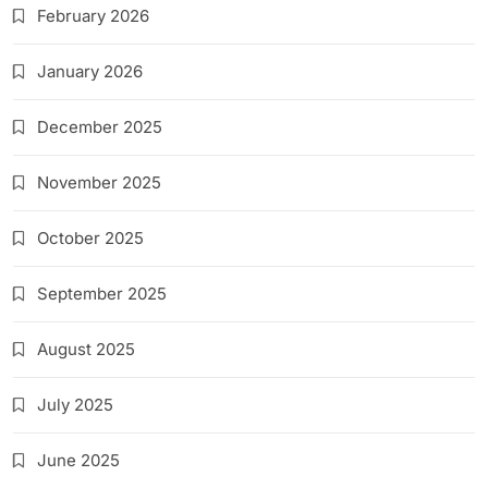
February 2026
January 2026
December 2025
November 2025
October 2025
September 2025
August 2025
July 2025
June 2025