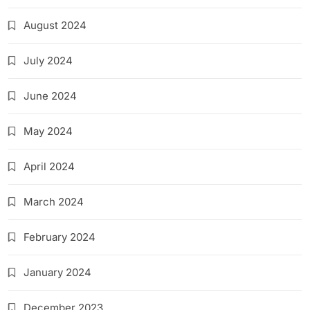
August 2024
July 2024
June 2024
May 2024
April 2024
March 2024
February 2024
January 2024
December 2023