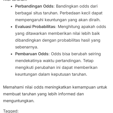
Perbandingan Odds
: Bandingkan odds dari
berbagai situs taruhan. Perbedaan kecil dapat
mempengaruhi keuntungan yang akan diraih.
Evaluasi Probabilitas
: Menghitung apakah odds
yang ditawarkan memberikan nilai lebih baik
dibandingkan dengan probabilitas hasil yang
sebenarnya.
Pembaruan Odds
: Odds bisa berubah seiring
mendekatinya waktu pertandingan. Tetap
mengikuti perubahan ini dapat memberikan
keuntungan dalam keputusan taruhan.
Memahami nilai odds meningkatkan kemampuan untuk
membuat taruhan yang lebih informed dan
menguntungkan.
Tagged: