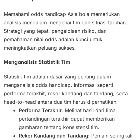
Memahami odds handicap Asia bola memerlukan
analisis mendalam mengenai tim dan situasi taruhan.
Strategi yang tepat, pengelolaan risiko, dan
pemahaman nilai odds adalah kunci untuk
meningkatkan peluang sukses.
Menganalisis Statistik Tim
Statistik tim adalah dasar yang penting dalam
menganalisis odds handicap. Informasi seperti
performa terakhit, rekor kandang dan tandang, serta
head-to-head antara dua tim harus diperhatikan.
Performa Terakhir
: Melihat hasil dari lima
pertandingan terakhir dapat memberikan
gambaran tentang konsistensi tim.
Rekor Kandang dan Tandang
: Pemain seringkali