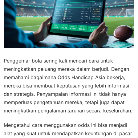
Penggemar bola sering kali mencari cara untuk
meningkatkan peluang mereka dalam berjudi. Dengan
memahami bagaimana Odds Handicap Asia bekerja,
mereka bisa membuat keputusan yang lebih informasi
dan strategis. Penyampaian informasi ini tidak hanya
memperluas pengetahuan mereka, tetapi juga dapat
meningkatkan pengalaman taruhan secara keseluruhan.
Mengetahui cara menggunakan odds ini bisa menjadi
alat yang kuat untuk mendapatkan keuntungan di pasar