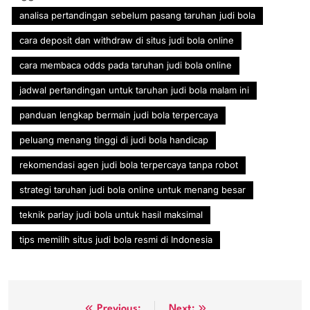
analisa pertandingan sebelum pasang taruhan judi bola
cara deposit dan withdraw di situs judi bola online
cara membaca odds pada taruhan judi bola online
jadwal pertandingan untuk taruhan judi bola malam ini
panduan lengkap bermain judi bola terpercaya
peluang menang tinggi di judi bola handicap
rekomendasi agen judi bola terpercaya tanpa robot
strategi taruhan judi bola online untuk menang besar
teknik parlay judi bola untuk hasil maksimal
tips memilih situs judi bola resmi di Indonesia
Previous:
Next: