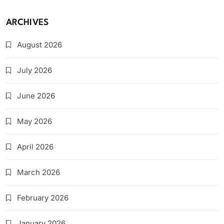
ARCHIVES
August 2026
July 2026
June 2026
May 2026
April 2026
March 2026
February 2026
January 2026