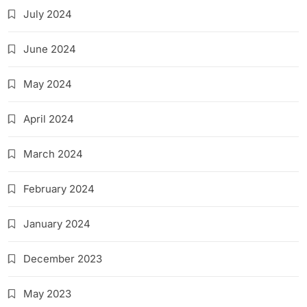
July 2024
June 2024
May 2024
April 2024
March 2024
February 2024
January 2024
December 2023
May 2023