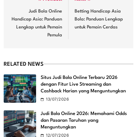
Post
navigation
Judi Bola Online
Betting Handicap Asia
Handicap Asia: Panduan
Bola: Panduan Lengkap
Lengkap untuk Pemain
untuk Pemain Cerdas
Pemula
RELATED NEWS
Situs Judi Bola Online Terbaru 2026
dengan Fitur Live Streaming dan
Cashback Harian yang Menguntungkan
13/07/2026
Judi Bola Online 2026: Memahami Odds
dan Pasaran Taruhan yang
Menguntungkan
12/07/2026