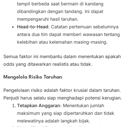
tampil berbeda saat bermain di kandang
dibandingkan dengan tandang. Ini dapat
mempengaruhi hasil taruhan.
Head-to-Head
: Catatan pertemuan sebelumnya
antara dua tim dapat memberi wawasan tentang
kelebihan atau kelemahan masing-masing.
Semua faktor ini membantu dalam menentukan apakah
odds yang ditawarkan realistis atau tidak.
Mengelola Risiko Taruhan
Pengelolaan risiko adalah faktor krusial dalam taruhan.
Penjudi harus selalu siap menghadapi potensi kerugian.
Tetapkan Anggaran
: Menentukan jumlah
maksimum yang siap dipertaruhkan dan tidak
melewatinya adalah langkah bijak.