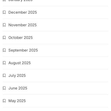
December 2025
November 2025
October 2025
September 2025
August 2025
July 2025
June 2025
May 2025