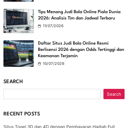
Tips Menang Judi Bola Online Piala Dunia
2026: Analisis Tim dan Jadwal Terbaru
11/07/2026
Daftar Situs Judi Bola Online Resmi
Berlisensi 2026 dengan Odds Tertinggi dan
Keamanan Terjamin
10/07/2026
SEARCH
Search
RECENT POSTS
Situs Togel 3D dan 4D dengan Pembayaran Hadiah Full