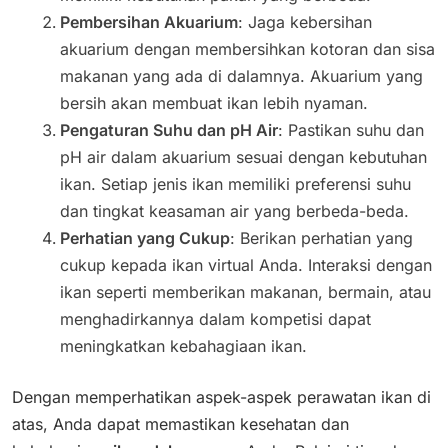
Pembersihan Akuarium
: Jaga kebersihan
akuarium dengan membersihkan kotoran dan sisa
makanan yang ada di dalamnya. Akuarium yang
bersih akan membuat ikan lebih nyaman.
Pengaturan Suhu dan pH Air
: Pastikan suhu dan
pH air dalam akuarium sesuai dengan kebutuhan
ikan. Setiap jenis ikan memiliki preferensi suhu
dan tingkat keasaman air yang berbeda-beda.
Perhatian yang Cukup
: Berikan perhatian yang
cukup kepada ikan virtual Anda. Interaksi dengan
ikan seperti memberikan makanan, bermain, atau
menghadirkannya dalam kompetisi dapat
meningkatkan kebahagiaan ikan.
Dengan memperhatikan aspek-aspek perawatan ikan di
atas, Anda dapat memastikan kesehatan dan