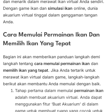
dan menarik dalam merawat ikan virtual Anda sendiri.
Dengan game ikan dan
simulasi ikan
online, dunia
akuarium virtual tinggal dalam genggaman tangan
Anda.
Cara Memulai Permainan Ikan Dan
Memilih Ikan Yang Tepat
Bagian ini akan memberikan panduan langkah demi
langkah tentang
cara memulai permainan ikan
dan
memilih ikan yang tepat
. Jika Anda tertarik untuk
merawat ikan virtual dalam game, langkah-langkah
berikut akan membantu Anda memulai dengan baik.
Tahap pertama dalam memulai
permainan ikan
adalah membuat akuarium virtual. Anda dapat
menggunakan fitur ‘Buat Akuarium’ di dalam
game untuk membuat ruang yang cocok untuk