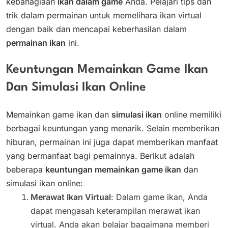
kebahagiaan
ikan dalam game
Anda. Pelajari tips dan
trik dalam permainan untuk memelihara ikan virtual
dengan baik dan mencapai keberhasilan dalam
permainan ikan
ini.
Keuntungan Memainkan Game Ikan
Dan Simulasi Ikan Online
Memainkan game ikan dan
simulasi ikan
online memiliki
berbagai keuntungan yang menarik. Selain memberikan
hiburan, permainan ini juga dapat memberikan manfaat
yang bermanfaat bagi pemainnya. Berikut adalah
beberapa
keuntungan memainkan game ikan
dan
simulasi ikan online:
Merawat Ikan Virtual
: Dalam game ikan, Anda
dapat mengasah keterampilan merawat ikan
virtual. Anda akan belajar bagaimana memberi