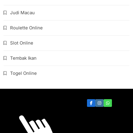
Judi Macau
Roulette Online
Slot Online
Tembak Ikan
Togel Online