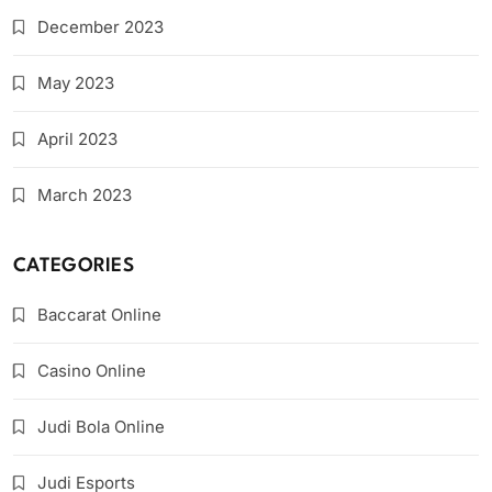
December 2023
May 2023
April 2023
March 2023
CATEGORIES
Baccarat Online
Casino Online
Judi Bola Online
Judi Esports