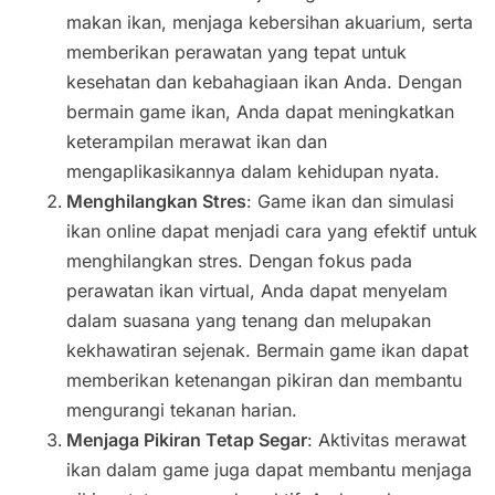
makan ikan, menjaga kebersihan akuarium, serta
memberikan perawatan yang tepat untuk
kesehatan dan kebahagiaan ikan Anda. Dengan
bermain game ikan, Anda dapat meningkatkan
keterampilan merawat ikan dan
mengaplikasikannya dalam kehidupan nyata.
Menghilangkan Stres
: Game ikan dan simulasi
ikan online dapat menjadi cara yang efektif untuk
menghilangkan stres. Dengan fokus pada
perawatan ikan virtual, Anda dapat menyelam
dalam suasana yang tenang dan melupakan
kekhawatiran sejenak. Bermain game ikan dapat
memberikan ketenangan pikiran dan membantu
mengurangi tekanan harian.
Menjaga Pikiran Tetap Segar
: Aktivitas merawat
ikan dalam game juga dapat membantu menjaga