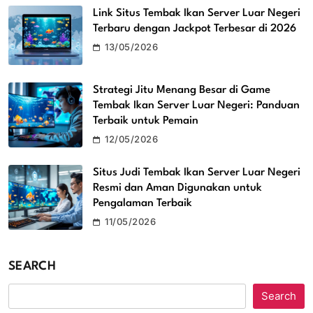
Link Situs Tembak Ikan Server Luar Negeri
Terbaru dengan Jackpot Terbesar di 2026
13/05/2026
Strategi Jitu Menang Besar di Game
Tembak Ikan Server Luar Negeri: Panduan
Terbaik untuk Pemain
12/05/2026
Situs Judi Tembak Ikan Server Luar Negeri
Resmi dan Aman Digunakan untuk
Pengalaman Terbaik
11/05/2026
SEARCH
Search