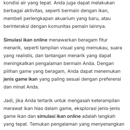
kondisi air yang tepat. Anda juga dapat melakukan
berbagai aktivitas, seperti bermain dengan ikan,
membeli perlengkapan akuarium yang baru, atau
berinteraksi dengan komunitas pemain lainnya.
Simulasi ikan online
menawarkan beragam fitur
menarik, seperti tampilan visual yang memukau, suara
yang realistis, dan tantangan menarik yang dapat
meningkatkan pengalaman bermain Anda. Dengan
pilihan game yang beragam, Anda dapat menemukan
jenis game ikan
yang paling sesuai dengan preferensi
dan minat Anda.
Jadi, jika Anda tertarik untuk mengasah keterampilan
merawat ikan hias dalam game, eksplorasi jenis-jenis
game ikan dan
simulasi ikan online
adalah langkah
yang tepat. Temukan pengalaman yang menyenangkan