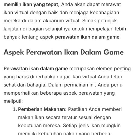
memilih ikan yang tepat
, Anda akan dapat merawat
ikan virtual dengan baik dan menjaga kebahagiaan
mereka di dalam akuarium virtual. Simak petunjuk
lanjutan di bagian selanjutnya untuk mempelajari lebih
banyak tentang aspek
perawatan ikan dalam game
.
Aspek Perawatan Ikan Dalam Game
Perawatan ikan dalam game
merupakan elemen penting
yang harus diperhatikan agar ikan virtual Anda tetap
sehat dan bahagia. Dalam permainan ini, Anda perlu
memperhatikan beberapa aspek perawatan yang
meliputi:
Pemberian Makanan
: Pastikan Anda memberi
makan ikan secara teratur sesuai dengan
kebutuhan mereka. Setiap jenis ikan mungkin
memiliki kebutuhan pakan yang berbeda.