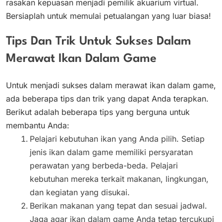
rasakan kepuasan menjadi pemilik akuarium virtual.
Bersiaplah untuk memulai petualangan yang luar biasa!
Tips Dan Trik Untuk Sukses Dalam
Merawat Ikan Dalam Game
Untuk menjadi sukses dalam merawat ikan dalam game,
ada beberapa tips dan trik yang dapat Anda terapkan.
Berikut adalah beberapa tips yang berguna untuk
membantu Anda:
Pelajari kebutuhan ikan yang Anda pilih. Setiap
jenis ikan dalam game memiliki persyaratan
perawatan yang berbeda-beda. Pelajari
kebutuhan mereka terkait makanan, lingkungan,
dan kegiatan yang disukai.
Berikan makanan yang tepat dan sesuai jadwal.
Jaga agar ikan dalam game Anda tetap tercukupi