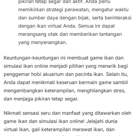
pikiran tetap segar dan aktif. Anda perlu
memikirkan strategi perawatan, mengatur waktu
dan sumber daya dengan bijak, serta berinteraksi
dengan ikan virtual Anda. Semua ini dapat
merangsang otak dan memberikan tantangan
yang menyenangkan.
Keuntungan-keuntungan ini membuat game ikan dan
simulasi ikan online menjadi pilihan yang menarik bagi
penggemar hobi akuarium dan pecinta ikan. Selain itu,
Anda dapat menikmati keseruan bermain game sambil
mengembangkan keterampilan, menghilangkan stres,
dan menjaga pikiran tetap segar.
Nikmati sensasi seru dan manfaat yang ditawarkan oleh
game ikan dan simulasi ikan online! Jelajahi dunia
virtual ikan, gali keterampilan merawat ikan, dan