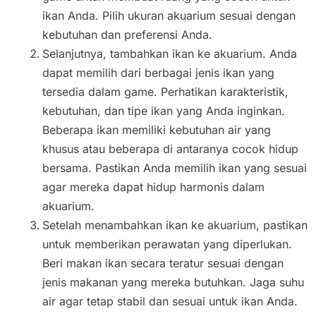
ikan Anda. Pilih ukuran akuarium sesuai dengan
kebutuhan dan preferensi Anda.
Selanjutnya, tambahkan ikan ke akuarium. Anda
dapat memilih dari berbagai jenis ikan yang
tersedia dalam game. Perhatikan karakteristik,
kebutuhan, dan tipe ikan yang Anda inginkan.
Beberapa ikan memiliki kebutuhan air yang
khusus atau beberapa di antaranya cocok hidup
bersama. Pastikan Anda memilih ikan yang sesuai
agar mereka dapat hidup harmonis dalam
akuarium.
Setelah menambahkan ikan ke akuarium, pastikan
untuk memberikan perawatan yang diperlukan.
Beri makan ikan secara teratur sesuai dengan
jenis makanan yang mereka butuhkan. Jaga suhu
air agar tetap stabil dan sesuai untuk ikan Anda.