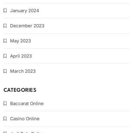
January 2024
December 2023
May 2023
April 2023
March 2023
CATEGORIES
Baccarat Online
Casino Online