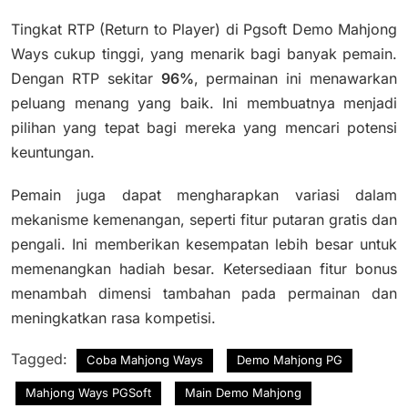
Tingkat RTP (Return to Player) di Pgsoft Demo Mahjong
Ways cukup tinggi, yang menarik bagi banyak pemain.
Dengan RTP sekitar
96%
, permainan ini menawarkan
peluang menang yang baik. Ini membuatnya menjadi
pilihan yang tepat bagi mereka yang mencari potensi
keuntungan.
Pemain juga dapat mengharapkan variasi dalam
mekanisme kemenangan, seperti fitur putaran gratis dan
pengali. Ini memberikan kesempatan lebih besar untuk
memenangkan hadiah besar. Ketersediaan fitur bonus
menambah dimensi tambahan pada permainan dan
meningkatkan rasa kompetisi.
Tagged:
Coba Mahjong Ways
Demo Mahjong PG
Mahjong Ways PGSoft
Main Demo Mahjong