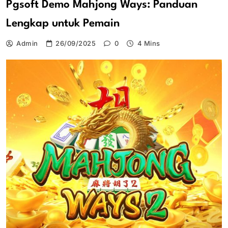
Pgsoft Demo Mahjong Ways: Panduan
Lengkap untuk Pemain
Admin
26/09/2025
0
4 Mins