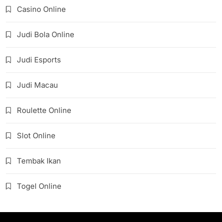
Casino Online
Judi Bola Online
Judi Esports
Judi Macau
Roulette Online
Slot Online
Tembak Ikan
Togel Online