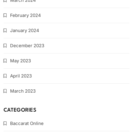
March 2024
February 2024
January 2024
December 2023
May 2023
April 2023
March 2023
CATEGORIES
Baccarat Online