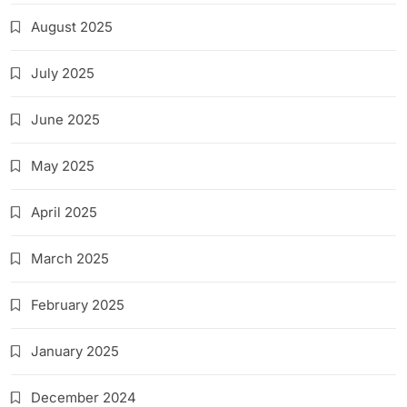
August 2025
July 2025
June 2025
May 2025
April 2025
March 2025
February 2025
January 2025
December 2024