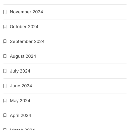
November 2024
October 2024
September 2024
August 2024
July 2024
June 2024
May 2024
April 2024