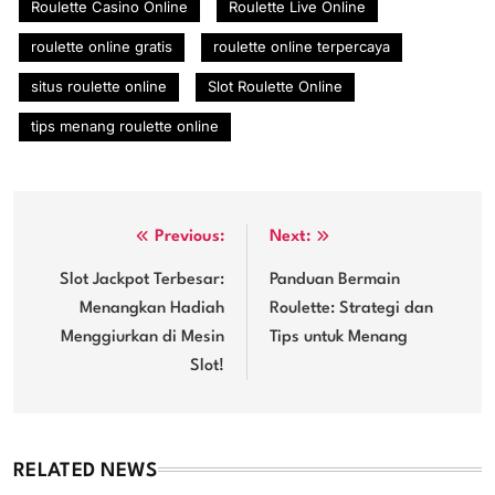
Roulette Casino Online
Roulette Live Online
roulette online gratis
roulette online terpercaya
situs roulette online
Slot Roulette Online
tips menang roulette online
Post
Previous:
Next:
navigation
Slot Jackpot Terbesar:
Panduan Bermain
Menangkan Hadiah
Roulette: Strategi dan
Menggiurkan di Mesin
Tips untuk Menang
Slot!
RELATED NEWS