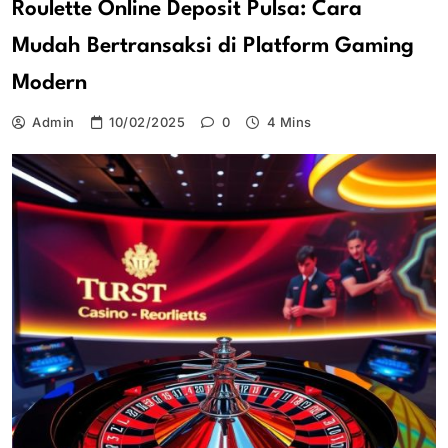
Roulette Online Deposit Pulsa: Cara
Mudah Bertransaksi di Platform Gaming
Modern
Admin
10/02/2025
0
4 Mins