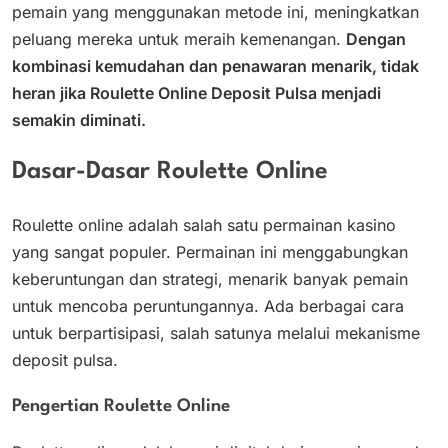
pemain yang menggunakan metode ini, meningkatkan
peluang mereka untuk meraih kemenangan.
Dengan
kombinasi kemudahan dan penawaran menarik, tidak
heran jika Roulette Online Deposit Pulsa menjadi
semakin diminati.
Dasar-Dasar Roulette Online
Roulette online adalah salah satu permainan kasino
yang sangat populer. Permainan ini menggabungkan
keberuntungan dan strategi, menarik banyak pemain
untuk mencoba peruntungannya. Ada berbagai cara
untuk berpartisipasi, salah satunya melalui mekanisme
deposit pulsa.
Pengertian Roulette Online