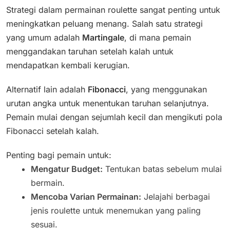
Strategi dalam permainan roulette sangat penting untuk
meningkatkan peluang menang. Salah satu strategi
yang umum adalah
Martingale
, di mana pemain
menggandakan taruhan setelah kalah untuk
mendapatkan kembali kerugian.
Alternatif lain adalah
Fibonacci
, yang menggunakan
urutan angka untuk menentukan taruhan selanjutnya.
Pemain mulai dengan sejumlah kecil dan mengikuti pola
Fibonacci setelah kalah.
Penting bagi pemain untuk:
Mengatur Budget:
Tentukan batas sebelum mulai
bermain.
Mencoba Varian Permainan:
Jelajahi berbagai
jenis roulette untuk menemukan yang paling
sesuai.