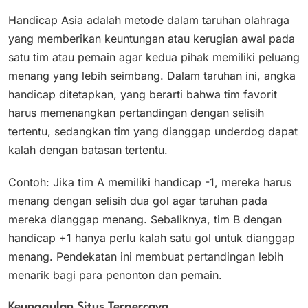
Handicap Asia adalah metode dalam taruhan olahraga
yang memberikan keuntungan atau kerugian awal pada
satu tim atau pemain agar kedua pihak memiliki peluang
menang yang lebih seimbang. Dalam taruhan ini, angka
handicap ditetapkan, yang berarti bahwa tim favorit
harus memenangkan pertandingan dengan selisih
tertentu, sedangkan tim yang dianggap underdog dapat
kalah dengan batasan tertentu.
Contoh: Jika tim A memiliki handicap -1, mereka harus
menang dengan selisih dua gol agar taruhan pada
mereka dianggap menang. Sebaliknya, tim B dengan
handicap +1 hanya perlu kalah satu gol untuk dianggap
menang. Pendekatan ini membuat pertandingan lebih
menarik bagi para penonton dan pemain.
Keunggulan Situs Terpercaya