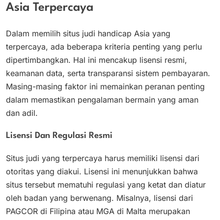
Asia Terpercaya
Dalam memilih situs judi handicap Asia yang
terpercaya, ada beberapa kriteria penting yang perlu
dipertimbangkan. Hal ini mencakup lisensi resmi,
keamanan data, serta transparansi sistem pembayaran.
Masing-masing faktor ini memainkan peranan penting
dalam memastikan pengalaman bermain yang aman
dan adil.
Lisensi Dan Regulasi Resmi
Situs judi yang terpercaya harus memiliki lisensi dari
otoritas yang diakui. Lisensi ini menunjukkan bahwa
situs tersebut mematuhi regulasi yang ketat dan diatur
oleh badan yang berwenang. Misalnya, lisensi dari
PAGCOR di Filipina atau MGA di Malta merupakan