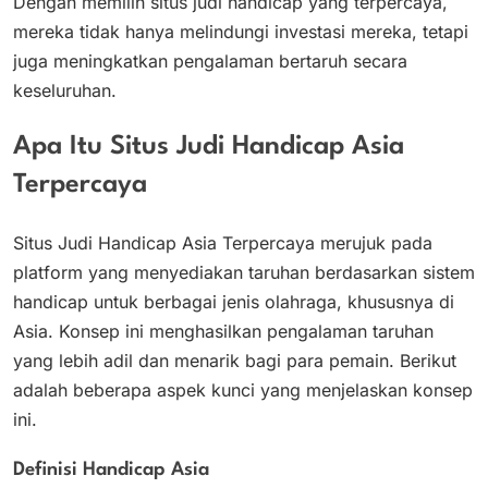
Dengan memilih situs judi handicap yang terpercaya,
mereka tidak hanya melindungi investasi mereka, tetapi
juga meningkatkan pengalaman bertaruh secara
keseluruhan.
Apa Itu Situs Judi Handicap Asia
Terpercaya
Situs Judi Handicap Asia Terpercaya merujuk pada
platform yang menyediakan taruhan berdasarkan sistem
handicap untuk berbagai jenis olahraga, khususnya di
Asia. Konsep ini menghasilkan pengalaman taruhan
yang lebih adil dan menarik bagi para pemain. Berikut
adalah beberapa aspek kunci yang menjelaskan konsep
ini.
Definisi Handicap Asia