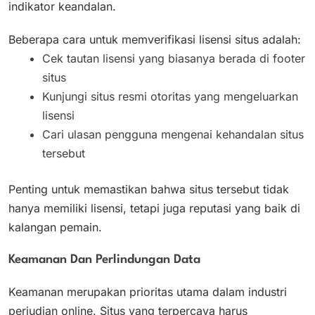
indikator keandalan.
Beberapa cara untuk memverifikasi lisensi situs adalah:
Cek tautan lisensi yang biasanya berada di footer
situs
Kunjungi situs resmi otoritas yang mengeluarkan
lisensi
Cari ulasan pengguna mengenai kehandalan situs
tersebut
Penting untuk memastikan bahwa situs tersebut tidak
hanya memiliki lisensi, tetapi juga reputasi yang baik di
kalangan pemain.
Keamanan Dan Perlindungan Data
Keamanan merupakan prioritas utama dalam industri
perjudian online. Situs yang terpercaya harus