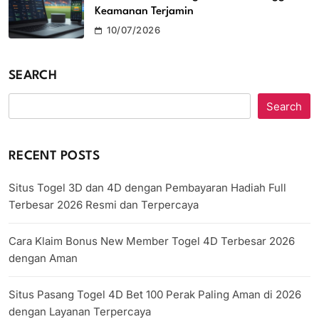
Keamanan Terjamin
10/07/2026
SEARCH
Search
RECENT POSTS
Situs Togel 3D dan 4D dengan Pembayaran Hadiah Full
Terbesar 2026 Resmi dan Terpercaya
Cara Klaim Bonus New Member Togel 4D Terbesar 2026
dengan Aman
Situs Pasang Togel 4D Bet 100 Perak Paling Aman di 2026
dengan Layanan Terpercaya