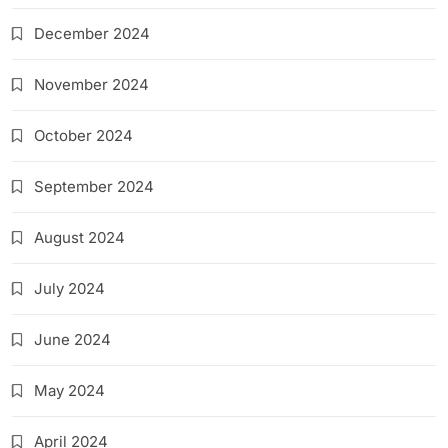
December 2024
November 2024
October 2024
September 2024
August 2024
July 2024
June 2024
May 2024
April 2024