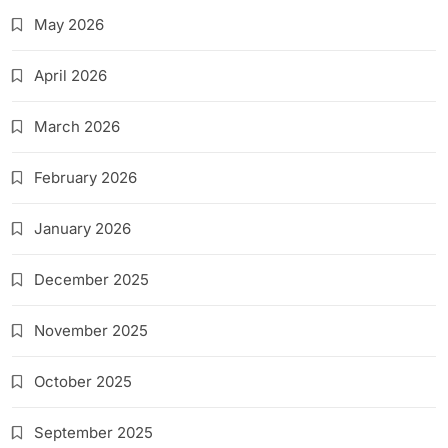
May 2026
April 2026
March 2026
February 2026
January 2026
December 2025
November 2025
October 2025
September 2025