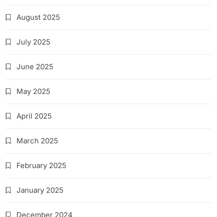
August 2025
July 2025
June 2025
May 2025
April 2025
March 2025
February 2025
January 2025
December 2024