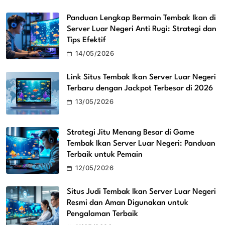
Panduan Lengkap Bermain Tembak Ikan di
Server Luar Negeri Anti Rugi: Strategi dan
Tips Efektif
14/05/2026
Link Situs Tembak Ikan Server Luar Negeri
Terbaru dengan Jackpot Terbesar di 2026
13/05/2026
Strategi Jitu Menang Besar di Game
Tembak Ikan Server Luar Negeri: Panduan
Terbaik untuk Pemain
12/05/2026
Situs Judi Tembak Ikan Server Luar Negeri
Resmi dan Aman Digunakan untuk
Pengalaman Terbaik