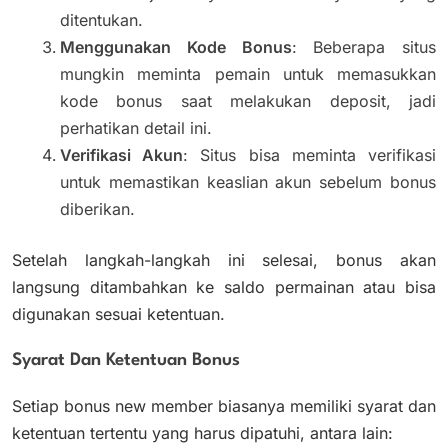
ditentukan.
Menggunakan Kode Bonus
: Beberapa situs
mungkin meminta pemain untuk memasukkan
kode bonus saat melakukan deposit, jadi
perhatikan detail ini.
Verifikasi Akun
: Situs bisa meminta verifikasi
untuk memastikan keaslian akun sebelum bonus
diberikan.
Setelah langkah-langkah ini selesai, bonus akan
langsung ditambahkan ke saldo permainan atau bisa
digunakan sesuai ketentuan.
Syarat Dan Ketentuan Bonus
Setiap bonus new member biasanya memiliki syarat dan
ketentuan tertentu yang harus dipatuhi, antara lain: