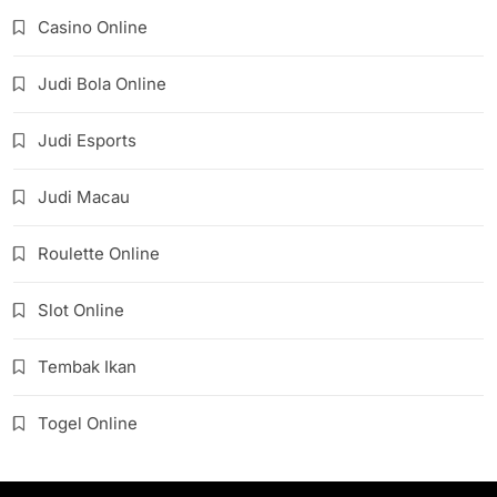
Casino Online
Judi Bola Online
Judi Esports
Judi Macau
Roulette Online
Slot Online
Tembak Ikan
Togel Online