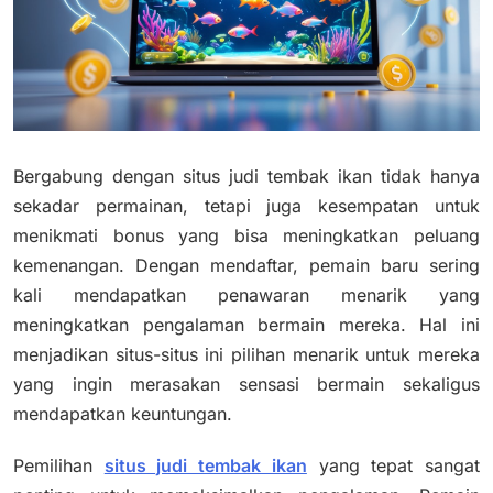
Bergabung dengan situs judi tembak ikan tidak hanya
sekadar permainan, tetapi juga kesempatan untuk
menikmati bonus yang bisa meningkatkan peluang
kemenangan. Dengan mendaftar, pemain baru sering
kali mendapatkan penawaran menarik yang
meningkatkan pengalaman bermain mereka. Hal ini
menjadikan situs-situs ini pilihan menarik untuk mereka
yang ingin merasakan sensasi bermain sekaligus
mendapatkan keuntungan.
Pemilihan
situs judi tembak ikan
yang tepat sangat