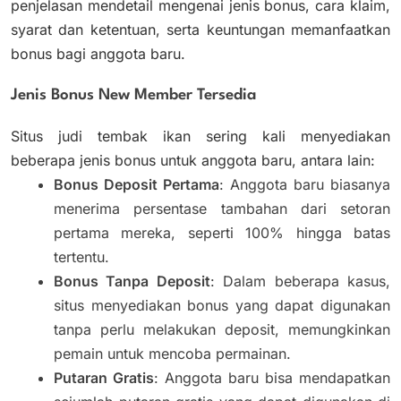
penjelasan mendetail mengenai jenis bonus, cara klaim,
syarat dan ketentuan, serta keuntungan memanfaatkan
bonus bagi anggota baru.
Jenis Bonus New Member Tersedia
Situs judi tembak ikan sering kali menyediakan
beberapa jenis bonus untuk anggota baru, antara lain:
Bonus Deposit Pertama
: Anggota baru biasanya
menerima persentase tambahan dari setoran
pertama mereka, seperti 100% hingga batas
tertentu.
Bonus Tanpa Deposit
: Dalam beberapa kasus,
situs menyediakan bonus yang dapat digunakan
tanpa perlu melakukan deposit, memungkinkan
pemain untuk mencoba permainan.
Putaran Gratis
: Anggota baru bisa mendapatkan