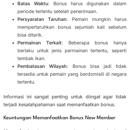
Batas Waktu
: Bonus harus digunakan dalam
periode tertentu setelah penerimaan.
Persyaratan Taruhan
: Pemain mungkin harus
mempertaruhkan bonus sejumlah kali sebelum
bisa ditarik.
Permainan Terkait
: Beberapa bonus hanya
berlaku untuk jenis permainan tertentu, seperti
tembak ikan.
Pembatasan Wilayah
: Bonus bisa jadi tidak
tersedia untuk pemain yang berdomisili di negara
tertentu.
Informasi ini sangat penting untuk diingat agar tidak
terjadi kesalahpahaman saat memanfaatkan bonus.
Keuntungan Memanfaatkan Bonus New Member