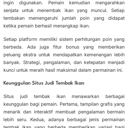
ingin digunakan. Pemain kemudian mengarahkan
senjata untuk menembak ikan yang muncul. Setiap
tembakan memengaruhi jumlah poin yang didapat
ketika pemain berhasil menangkap ikan.
Setiap platform memiliki sistem perhitungan poin yang
berbeda. Ada juga fitur bonus yang memberikan
peluang ekstra untuk mendapatkan kemenangan lebih
banyak. Strategi, pengalaman, dan ketepatan menjadi
kunci untuk meraih hasil maksimal dalam permainan ini.
Keunggulan Situs Judi Tembak Ikan
Situs judi tembak ikan menawarkan berbagai
keunggulan bagi pemain. Pertama, tampilan grafis yang
menarik dan interaktif membuat pengalaman bermain
lebih seru. Kedua, adanya berbagai jenis permainan
tembak ikan yang berbeda memberikan variasi bagi