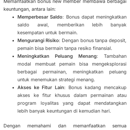
Memanfaatkan bonus new member membawa berbagai
keuntungan, antara lain:
Memperbesar Saldo
: Bonus dapat meningkatkan
saldo awal, memberikan lebih banyak
kesempatan untuk bermain.
Mengurangi Risiko
: Dengan bonus tanpa deposit,
pemain bisa bermain tanpa resiko finansial.
Meningkatkan Peluang Menang
: Tambahan
modal membuat pemain bisa mengeksplorasi
berbagai permainan, meningkatkan peluang
untuk menemukan strategi menang.
Akses ke Fitur Lain
: Bonus kadang mencakup
akses ke fitur khusus dalam permainan atau
program loyalitas yang dapat mendatangkan
lebih banyak keuntungan di kemudian hari.
Dengan memahami dan memanfaatkan semua