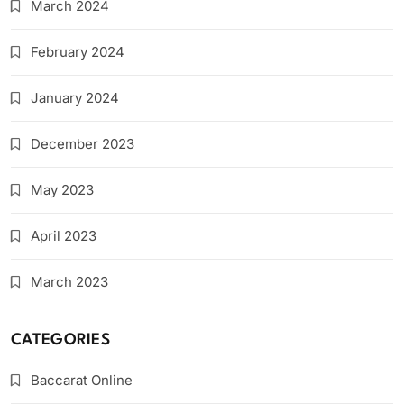
March 2024
February 2024
January 2024
December 2023
May 2023
April 2023
March 2023
CATEGORIES
Baccarat Online