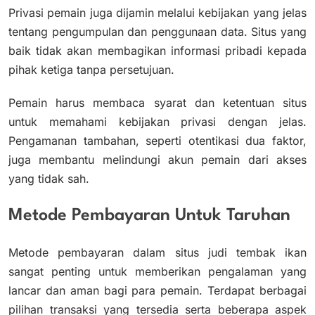
Privasi pemain juga dijamin melalui kebijakan yang jelas
tentang pengumpulan dan penggunaan data. Situs yang
baik tidak akan membagikan informasi pribadi kepada
pihak ketiga tanpa persetujuan.
Pemain harus membaca syarat dan ketentuan situs
untuk memahami kebijakan privasi dengan jelas.
Pengamanan tambahan, seperti otentikasi dua faktor,
juga membantu melindungi akun pemain dari akses
yang tidak sah.
Metode Pembayaran Untuk Taruhan
Metode pembayaran dalam situs judi tembak ikan
sangat penting untuk memberikan pengalaman yang
lancar dan aman bagi para pemain. Terdapat berbagai
pilihan transaksi yang tersedia serta beberapa aspek