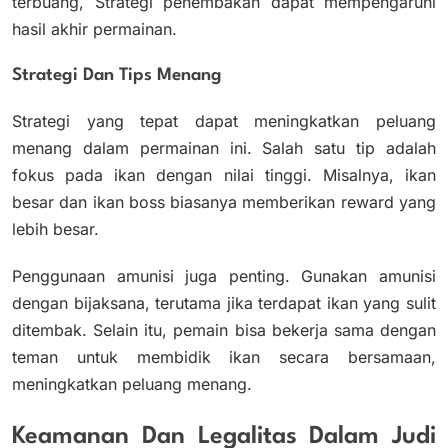
terbuang, Strategi penembakan dapat mempengaruhi
hasil akhir permainan.
Strategi Dan Tips Menang
Strategi yang tepat dapat meningkatkan peluang
menang dalam permainan ini. Salah satu tip adalah
fokus pada ikan dengan nilai tinggi. Misalnya, ikan
besar dan ikan boss biasanya memberikan reward yang
lebih besar.
Penggunaan amunisi juga penting. Gunakan amunisi
dengan bijaksana, terutama jika terdapat ikan yang sulit
ditembak. Selain itu, pemain bisa bekerja sama dengan
teman untuk membidik ikan secara bersamaan,
meningkatkan peluang menang.
Keamanan Dan Legalitas Dalam Judi