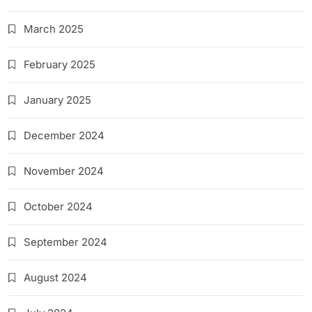
March 2025
February 2025
January 2025
December 2024
November 2024
October 2024
September 2024
August 2024