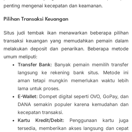
penting mengenai kecepatan dan keamanan.
Pilihan Transaksi Keuangan
Situs judi tembak ikan menawarkan beberapa pilihan
transaksi keuangan yang memudahkan pemain dalam
melakukan deposit dan penarikan. Beberapa metode
umum meliputi:
Transfer Bank:
Banyak pemain memilih transfer
langsung ke rekening bank situs. Metode ini
aman tetapi mungkin memerlukan waktu lebih
lama untuk proses.
E-Wallet:
Dompet digital seperti OVO, GoPay, dan
DANA semakin populer karena kemudahan dan
kecepatan transaksi.
Kartu Kredit/Debit:
Penggunaan kartu juga
tersedia, memberikan akses langsung dan cepat