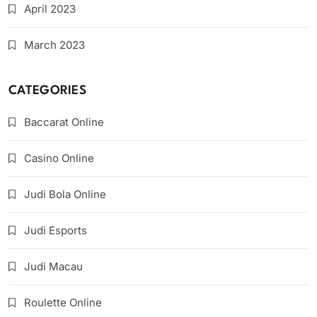
April 2023
March 2023
CATEGORIES
Baccarat Online
Casino Online
Judi Bola Online
Judi Esports
Judi Macau
Roulette Online