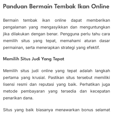
Panduan Bermain Tembak Ikan Online
Bermain tembak ikan online dapat memberikan
pengalaman yang mengasyikkan dan menguntungkan
jika dilakukan dengan benar. Pengguna perlu tahu cara
memilih situs yang tepat, memahami aturan dasar
permainan, serta menerapkan strategi yang efektif.
Memilih Situs Judi Yang Tepat
Memilih situs judi online yang tepat adalah langkah
pertama yang krusial. Pastikan situs tersebut memiliki
lisensi resmi dan reputasi yang baik. Perhatikan juga
metode pembayaran yang tersedia dan kecepatan
penarikan dana.
Situs yang baik biasanya menawarkan bonus selamat