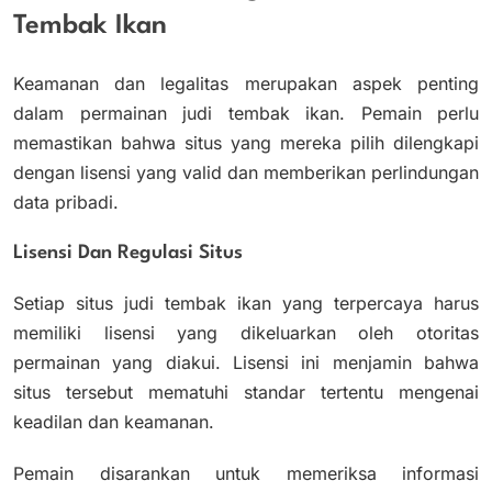
Tembak Ikan
Keamanan dan legalitas merupakan aspek penting
dalam permainan judi tembak ikan. Pemain perlu
memastikan bahwa situs yang mereka pilih dilengkapi
dengan lisensi yang valid dan memberikan perlindungan
data pribadi.
Lisensi Dan Regulasi Situs
Setiap situs judi tembak ikan yang terpercaya harus
memiliki lisensi yang dikeluarkan oleh otoritas
permainan yang diakui. Lisensi ini menjamin bahwa
situs tersebut mematuhi standar tertentu mengenai
keadilan dan keamanan.
Pemain disarankan untuk memeriksa informasi