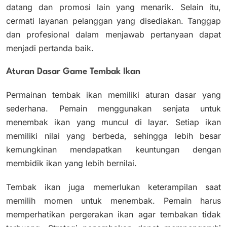
datang dan promosi lain yang menarik. Selain itu,
cermati layanan pelanggan yang disediakan. Tanggap
dan profesional dalam menjawab pertanyaan dapat
menjadi pertanda baik.
Aturan Dasar Game Tembak Ikan
Permainan tembak ikan memiliki aturan dasar yang
sederhana. Pemain menggunakan senjata untuk
menembak ikan yang muncul di layar. Setiap ikan
memiliki nilai yang berbeda, sehingga lebih besar
kemungkinan mendapatkan keuntungan dengan
membidik ikan yang lebih bernilai.
Tembak ikan juga memerlukan keterampilan saat
memilih momen untuk menembak. Pemain harus
memperhatikan pergerakan ikan agar tembakan tidak