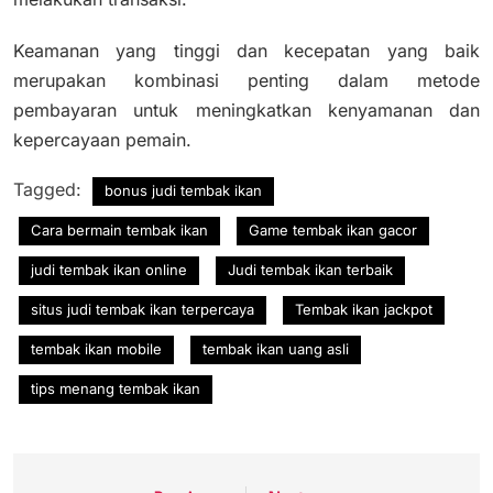
Keamanan yang tinggi dan kecepatan yang baik
merupakan kombinasi penting dalam metode
pembayaran untuk meningkatkan kenyamanan dan
kepercayaan pemain.
Tagged:
bonus judi tembak ikan
Cara bermain tembak ikan
Game tembak ikan gacor
judi tembak ikan online
Judi tembak ikan terbaik
situs judi tembak ikan terpercaya
Tembak ikan jackpot
tembak ikan mobile
tembak ikan uang asli
tips menang tembak ikan