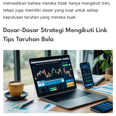
memastikan bahwa mereka tidak hanya mengikuti tren,
tetapi juga memiliki dasar yang kuat untuk setiap
keputusan taruhan yang mereka buat.
Dasar-Dasar Strategi Mengikuti Link
Tips Taruhan Bola