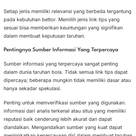
Setiap jenis memiliki relevansi yang berbeda tergantung
pada kebutuhan bettor. Memilih jenis link tips yang
sesuai bisa memberikan keuntungan yang signifikan
dalam membuat keputusan taruhan.
Pentingnya Sumber Informasi Yang Terpercaya
Sumber informasi yang terpercaya sangat penting
dalam dunia taruhan bola. Tidak semua link tips dapat
dipercaya; beberapa mungkin tidak memiliki dasar atau
hanya sekadar spekulasi.
Penting untuk memverifikasi sumber yang digunakan.
informasi dari analis terkenal atau situs yang memiliki
reputasi baik cenderung lebih akurat dan dapat
diandalkan. Mengandalkan sumber yang kuat dapat
meningkatkan kepercayaan diri dalam membuat taruhan