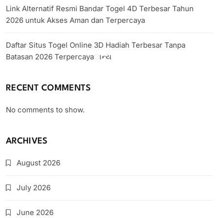
Link Alternatif Resmi Bandar Togel 4D Terbesar Tahun
2026 untuk Akses Aman dan Terpercaya
Daftar Situs Togel Online 3D Hadiah Terbesar Tanpa
Batasan 2026 Terpercayaાન્ય
RECENT COMMENTS
No comments to show.
ARCHIVES
August 2026
July 2026
June 2026