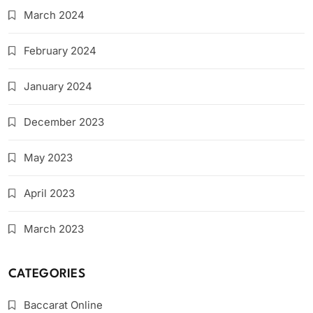
March 2024
February 2024
January 2024
December 2023
May 2023
April 2023
March 2023
CATEGORIES
Baccarat Online