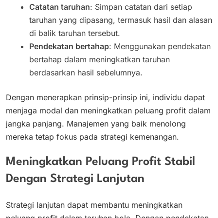
Catatan taruhan
: Simpan catatan dari setiap
taruhan yang dipasang, termasuk hasil dan alasan
di balik taruhan tersebut.
Pendekatan bertahap
: Menggunakan pendekatan
bertahap dalam meningkatkan taruhan
berdasarkan hasil sebelumnya.
Dengan menerapkan prinsip-prinsip ini, individu dapat
menjaga modal dan meningkatkan peluang profit dalam
jangka panjang. Manajemen yang baik menolong
mereka tetap fokus pada strategi kemenangan.
Meningkatkan Peluang Profit Stabil
Dengan Strategi Lanjutan
Strategi lanjutan dapat membantu meningkatkan
peluang profit dalam taruhan bola. Dengan pendekatan