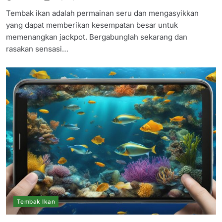
Tembak ikan adalah permainan seru dan mengasyikkan
yang dapat memberikan kesempatan besar untuk
memenangkan jackpot. Bergabunglah sekarang dan
rasakan sensasi…
Tembak Ikan