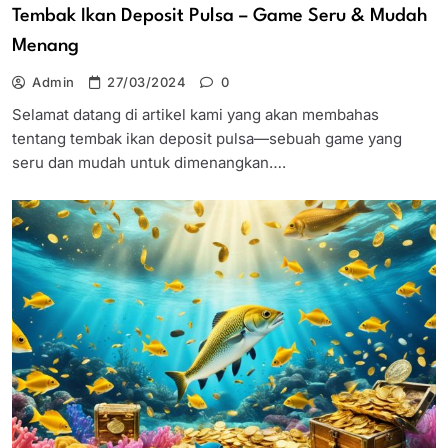
Tembak Ikan Deposit Pulsa – Game Seru & Mudah
Menang
Admin
27/03/2024
0
Selamat datang di artikel kami yang akan membahas
tentang tembak ikan deposit pulsa—sebuah game yang
seru dan mudah untuk dimenangkan….