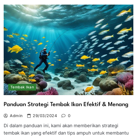
Tembak Ikan
Panduan Strategi Tembak Ikan Efektif & Menang
Admin
29/03/2024
0
Di dalam panduan ini, kami akan memberikan strategi
tembak ikan yang efektif dan tips ampuh untuk membantu