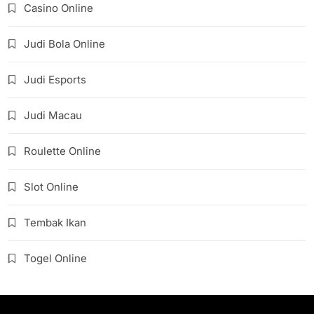
Casino Online
Judi Bola Online
Judi Esports
Judi Macau
Roulette Online
Slot Online
Tembak Ikan
Togel Online