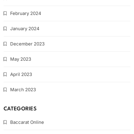
February 2024
January 2024
December 2023
May 2023
April 2023
March 2023
CATEGORIES
Baccarat Online