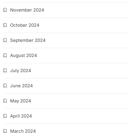
November 2024
October 2024
September 2024
August 2024
July 2024
June 2024
May 2024
April 2024
March 2024