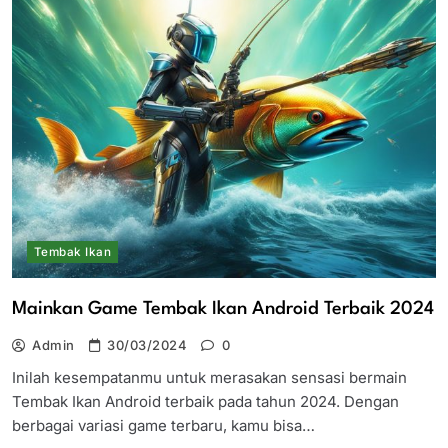
Tembak Ikan
Mainkan Game Tembak Ikan Android Terbaik 2024
Admin
30/03/2024
0
Inilah kesempatanmu untuk merasakan sensasi bermain
Tembak Ikan Android terbaik pada tahun 2024. Dengan
berbagai variasi game terbaru, kamu bisa…