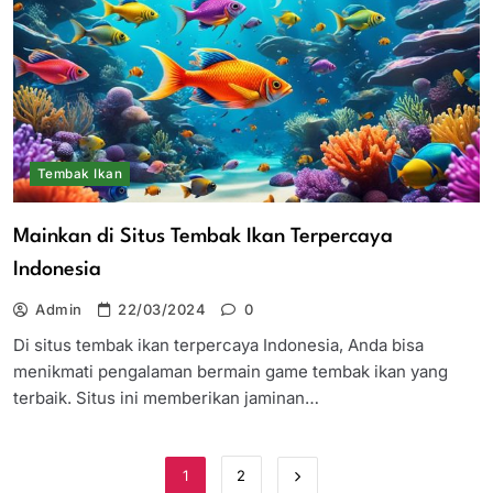
Tembak Ikan
Mainkan di Situs Tembak Ikan Terpercaya
Indonesia
Admin
22/03/2024
0
Di situs tembak ikan terpercaya Indonesia, Anda bisa
menikmati pengalaman bermain game tembak ikan yang
terbaik. Situs ini memberikan jaminan…
1
2