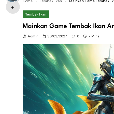
Home
Tembak Ikan
Mainkan Game Tembak Ika
Tembak Ikan
Mainkan Game Tembak Ikan An
Admin
30/03/2024
0
7 Mins