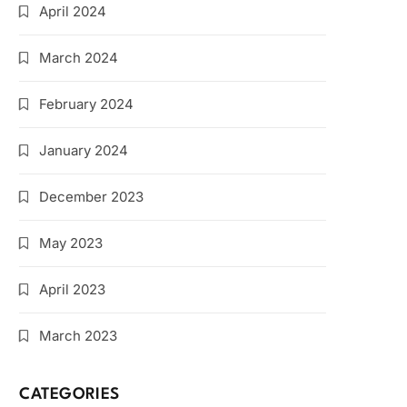
April 2024
March 2024
February 2024
January 2024
December 2023
May 2023
April 2023
March 2023
CATEGORIES