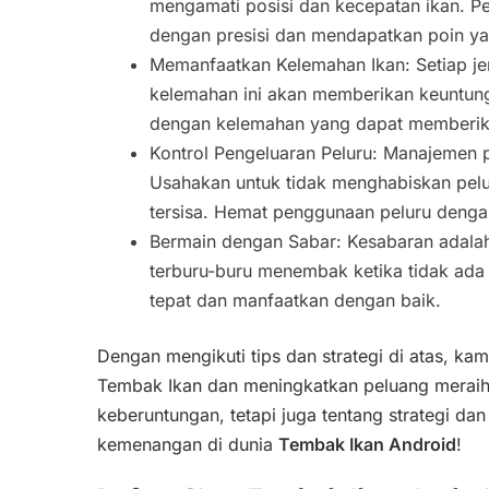
mengamati posisi dan kecepatan ikan. P
dengan presisi dan mendapatkan poin ya
Memanfaatkan Kelemahan Ikan: Setiap jen
kelemahan ini akan memberikan keuntun
dengan kelemahan yang dapat memberikan
Kontrol Pengeluaran Peluru: Manajemen p
Usahakan untuk tidak menghabiskan pelur
tersisa. Hemat penggunaan peluru den
Bermain dengan Sabar: Kesabaran adala
terburu-buru menembak ketika tidak ad
tepat dan manfaatkan dengan baik.
Dengan mengikuti tips dan strategi di atas,
Tembak Ikan dan meningkatkan peluang merai
keberuntungan, tetapi juga tentang strategi da
kemenangan di dunia
Tembak Ikan Android
!