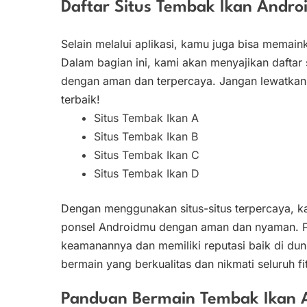
Daftar Situs Tembak Ikan Andro
Selain melalui aplikasi, kamu juga bisa memai
Dalam bagian ini, kami akan menyajikan daftar
dengan aman dan terpercaya. Jangan lewatkan
terbaik!
Situs Tembak Ikan A
Situs Tembak Ikan B
Situs Tembak Ikan C
Situs Tembak Ikan D
Dengan menggunakan situs-situs terpercaya,
ponsel Androidmu dengan aman dan nyaman. Past
keamanannya dan memiliki reputasi baik di d
bermain yang berkualitas dan nikmati seluruh fit
Panduan Bermain Tembak Ikan 