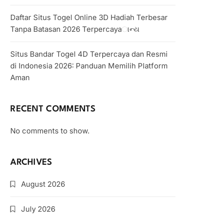
Daftar Situs Togel Online 3D Hadiah Terbesar
Tanpa Batasan 2026 Terpercayaાન્ય
Situs Bandar Togel 4D Terpercaya dan Resmi
di Indonesia 2026: Panduan Memilih Platform
Aman
RECENT COMMENTS
No comments to show.
ARCHIVES
August 2026
July 2026