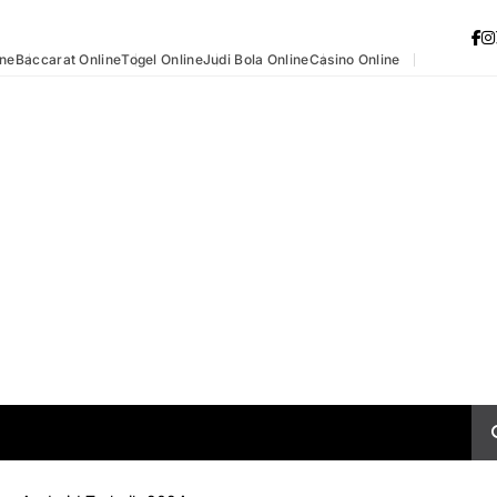
ine
Baccarat Online
Togel Online
Judi Bola Online
Casino Online