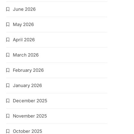
June 2026
May 2026
April 2026
March 2026
February 2026
January 2026
December 2025
November 2025
October 2025