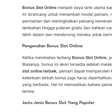
Bonus Slot Online
menjadi daya tarik utama ba
ini dirancang untuk menambah modal pemain, 
permainan dan meningkatkan peluang kemena
tambahan hingga putaran gratis dan bahkan ca
lebih dalam dan mendorong mereka untuk berma
Pengenalan Bonus Slot Online
Ketika membahas tentang
Bonus Slot Online
, 
Biasanya, bonus ini akan tersedia setelah mel
slot online terbaik
, pemain dapat memperoleh k
ketentuan terkait bonus juga harus diperhatika
yang berbeda. Hal ini memastikan bahwa pema
terima.
Jenis-Jenis Bonus Slot Yang Populer