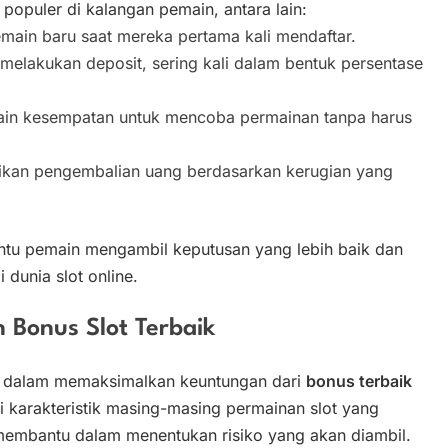
populer di kalangan pemain, antara lain:
main baru saat mereka pertama kali mendaftar.
 melakukan deposit, sering kali dalam bentuk persentase
in kesempatan untuk mencoba permainan tanpa harus
ikan pengembalian uang berdasarkan kerugian yang
antu pemain mengambil keputusan yang lebih baik dan
unia slot online.
 Bonus Slot Terbaik
ng dalam memaksimalkan keuntungan dari
bonus terbaik
karakteristik masing-masing permainan slot yang
 membantu dalam menentukan risiko yang akan diambil.