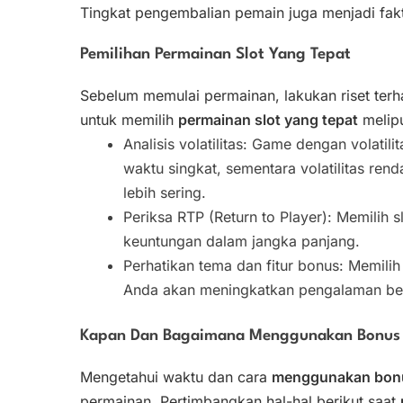
Tingkat pengembalian pemain juga menjadi fak
Pemilihan Permainan Slot Yang Tepat
Sebelum memulai permainan, lakukan riset terha
untuk memilih
permainan slot yang tepat
melipu
Analisis volatilitas: Game dengan volat
waktu singkat, sementara volatilitas r
lebih sering.
Periksa RTP (Return to Player): Memilih 
keuntungan dalam jangka panjang.
Perhatikan tema dan fitur bonus: Memil
Anda akan meningkatkan pengalaman be
Kapan Dan Bagaimana Menggunakan Bonus
Mengetahui waktu dan cara
menggunakan bonu
permainan. Pertimbangkan hal-hal berikut saat