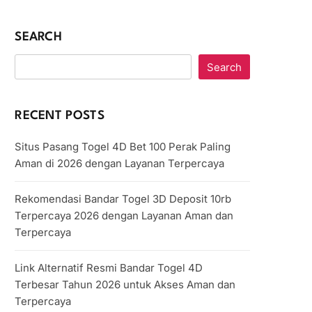
SEARCH
Search
RECENT POSTS
Situs Pasang Togel 4D Bet 100 Perak Paling
Aman di 2026 dengan Layanan Terpercaya
Rekomendasi Bandar Togel 3D Deposit 10rb
Terpercaya 2026 dengan Layanan Aman dan
Terpercaya
Link Alternatif Resmi Bandar Togel 4D
Terbesar Tahun 2026 untuk Akses Aman dan
Terpercaya