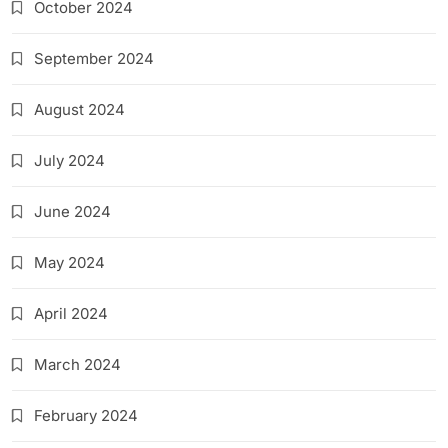
October 2024
September 2024
August 2024
July 2024
June 2024
May 2024
April 2024
March 2024
February 2024