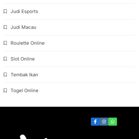
Judi Esports
Judi Macau
Roulette Online
Slot Online
Tembak Ikan
Togel Online