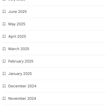
June 2025
May 2025
April 2025
March 2025
February 2025
January 2025
December 2024
November 2024