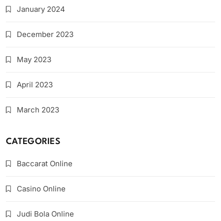
January 2024
December 2023
May 2023
April 2023
March 2023
CATEGORIES
Baccarat Online
Casino Online
Judi Bola Online