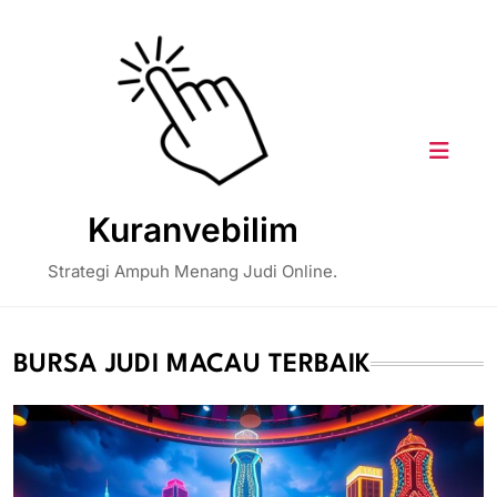
Skip
to
content
Kuranvebilim
Strategi Ampuh Menang Judi Online.
BURSA JUDI MACAU TERBAIK