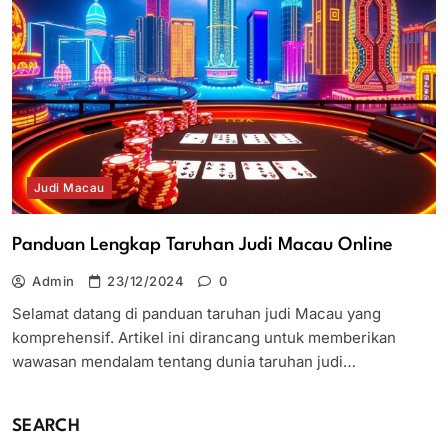
Judi Macau
Panduan Lengkap Taruhan Judi Macau Online
Admin
23/12/2024
0
Selamat datang di panduan taruhan judi Macau yang
komprehensif. Artikel ini dirancang untuk memberikan
wawasan mendalam tentang dunia taruhan judi…
SEARCH