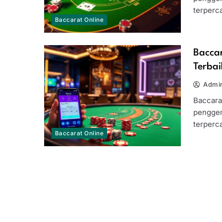
terperc
Baccarat Online
Baccar
Terbai
Admi
Baccarat
penggem
terperc
Baccarat Online