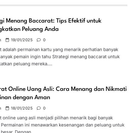
gi Menang Baccarat: Tips Efektif untuk
gkatkan Peluang Anda
n
19/01/2025
0
t adalah permainan kartu yang menarik perhatian banyak
Banyak pemain ingin tahu Strategi menang baccarat untuk
atkan peluang mereka….
rat Online Uang Asli: Cara Menang dan Nikmati
inan dengan Aman
n
18/01/2025
0
 online uang asli menjadi pilihan menarik bagi banyak
. Permainan ini menawarkan kesenangan dan peluang untuk
 besar. Dengan…