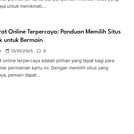
aya untuk menikmati…
at Online Terpercaya: Panduan Memilih Situs
k untuk Bermain
n
13/01/2025
0
 online terpercaya adalah pilihan yang tepat bagi para
ar permainan kartu ini. Dengan memilih situs yang
aya, pemain dapat…