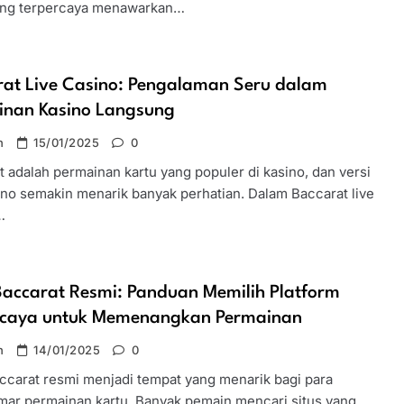
ng terpercaya menawarkan…
rat Live Casino: Pengalaman Seru dalam
inan Kasino Langsung
n
15/01/2025
0
 adalah permainan kartu yang populer di kasino, dan versi
sino semakin menarik banyak perhatian. Dalam Baccarat live
…
Baccarat Resmi: Panduan Memilih Platform
rcaya untuk Memenangkan Permainan
n
14/01/2025
0
accarat resmi menjadi tempat yang menarik bagi para
ar permainan kartu. Banyak pemain mencari situs yang