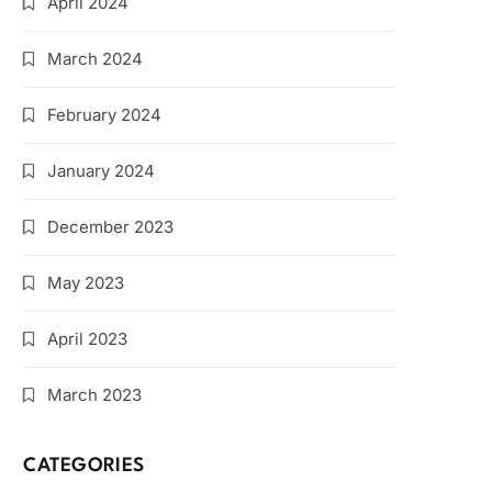
April 2024
March 2024
February 2024
January 2024
December 2023
May 2023
April 2023
March 2023
CATEGORIES