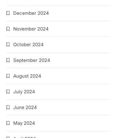
December 2024
November 2024
October 2024
September 2024
August 2024
July 2024
June 2024
May 2024