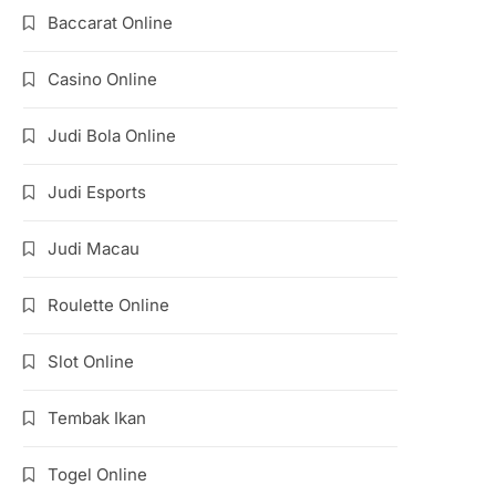
Baccarat Online
Casino Online
Judi Bola Online
Judi Esports
Judi Macau
Roulette Online
Slot Online
Tembak Ikan
Togel Online