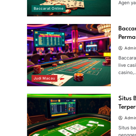
Agen ya
Baccarat Online
Bacca
Perma
Admi
Baccarat
live ca
casino,
Judi Macau
Situs 
Terpe
Admi
Situs b
penggem