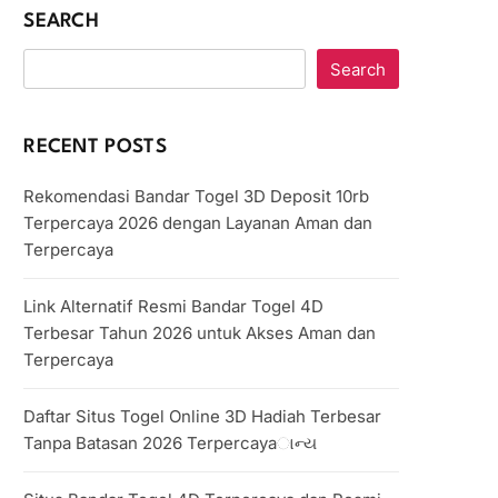
SEARCH
Search
RECENT POSTS
Rekomendasi Bandar Togel 3D Deposit 10rb
Terpercaya 2026 dengan Layanan Aman dan
Terpercaya
Link Alternatif Resmi Bandar Togel 4D
Terbesar Tahun 2026 untuk Akses Aman dan
Terpercaya
Daftar Situs Togel Online 3D Hadiah Terbesar
Tanpa Batasan 2026 Terpercayaાન્ય