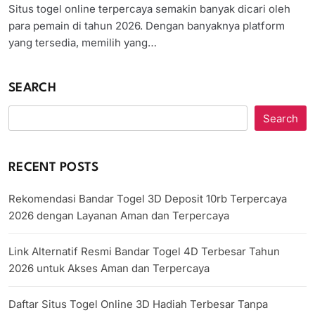
Situs togel online terpercaya semakin banyak dicari oleh
para pemain di tahun 2026. Dengan banyaknya platform
yang tersedia, memilih yang…
SEARCH
Search
RECENT POSTS
Rekomendasi Bandar Togel 3D Deposit 10rb Terpercaya
2026 dengan Layanan Aman dan Terpercaya
Link Alternatif Resmi Bandar Togel 4D Terbesar Tahun
2026 untuk Akses Aman dan Terpercaya
Daftar Situs Togel Online 3D Hadiah Terbesar Tanpa