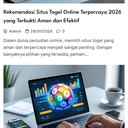
Rekomendasi Situs Togel Online Terpercaya 2026
yang Terbukti Aman dan Efektif
Admin
29/01/2026
0
Dalam dunia perjudian online, memilih situs togel yang
aman dan terpercaya menjadi sangat penting. Dengan
banyaknya pilihan yang tersedia, pemain…