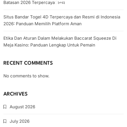
Batasan 2026 Terpercayaાન્ય
Situs Bandar Togel 4D Terpercaya dan Resmi di Indonesia
2026: Panduan Memilih Platform Aman
Etika Dan Aturan Dalam Melakukan Baccarat Squeeze Di
Meja Kasino: Panduan Lengkap Untuk Pemain
RECENT COMMENTS
No comments to show.
ARCHIVES
August 2026
July 2026