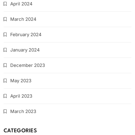
April 2024
March 2024
February 2024
January 2024
December 2023
May 2023
April 2023
March 2023
CATEGORIES