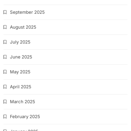
September 2025
August 2025
July 2025
June 2025
May 2025
April 2025
March 2025
February 2025