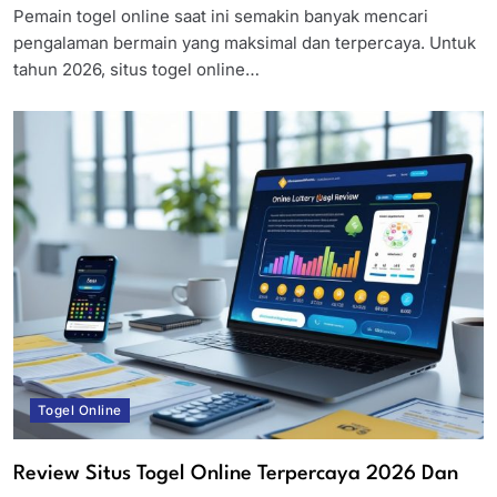
Pemain togel online saat ini semakin banyak mencari
pengalaman bermain yang maksimal dan terpercaya. Untuk
tahun 2026, situs togel online…
Togel Online
Review Situs Togel Online Terpercaya 2026 Dan