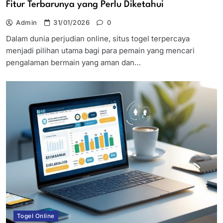
Fitur Terbarunya yang Perlu Diketahui
Admin
31/01/2026
0
Dalam dunia perjudian online, situs togel terpercaya
menjadi pilihan utama bagi para pemain yang mencari
pengalaman bermain yang aman dan…
Togel Online