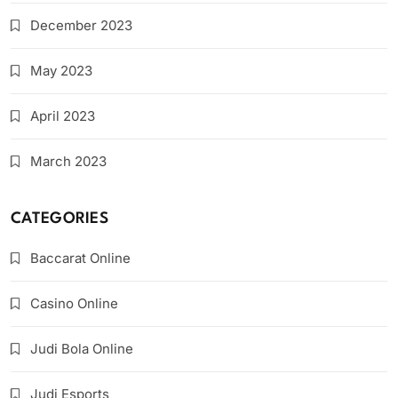
December 2023
May 2023
April 2023
March 2023
CATEGORIES
Baccarat Online
Casino Online
Judi Bola Online
Judi Esports