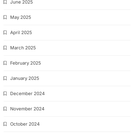
June 2025
May 2025
April 2025
March 2025
February 2025
January 2025
December 2024
November 2024
October 2024