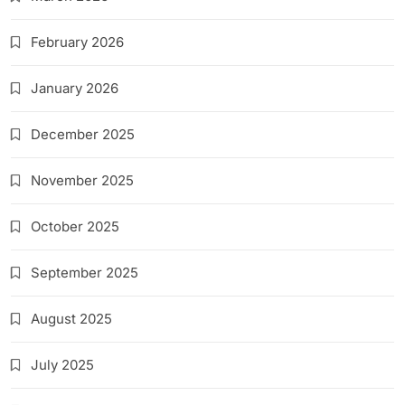
February 2026
January 2026
December 2025
November 2025
October 2025
September 2025
August 2025
July 2025