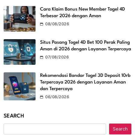
Cara Klaim Bonus New Member Togel 4D
Terbesar 2026 dengan Aman
08/08/2026
Situs Pasang Togel 4D Bet 100 Perak Paling
Aman di 2026 dengan Layanan Terpercaya
07/08/2026
Rekomendasi Bandar Togel 3D Deposit 10rb
Terpercaya 2026 dengan Layanan Aman
dan Terpercaya
06/08/2026
SEARCH
Search