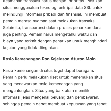
Keamanan transaksi harus menjadi prioritas. Pastikan
situs menggunakan teknologi enkripsi data SSL untuk
melindungi informasi pribadi dan finansial. Ini membuat
pemain merasa nyaman saat melakukan transaksi.
Selain itu, transparansi dalam proses penarikan dana
juga penting. Pemain harus mengetahui waktu dan
biaya yang terkait dengan penarikan untuk menghindari
kejutan yang tidak diinginkan.
Rasio Kemenangan Dan Kejelasan Aturan Main
Rasio kemenangan di situs togel dapat beragam.
Pemain perlu melakukan riset untuk menemukan situs
yang menawarkan rasio kemenangan yang
menguntungkan. Situs yang baik akan memiliki
informasi jelas mengenai peluang dan pembayaran,
sehingga pemain dapat membuat keputusan yang tepat.