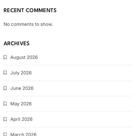
RECENT COMMENTS
No comments to show.
ARCHIVES
August 2026
July 2026
June 2026
May 2026
April 2026
March 2026