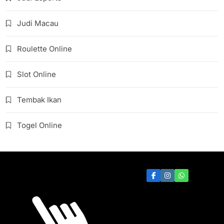
Judi Macau
Roulette Online
Slot Online
Tembak Ikan
Togel Online