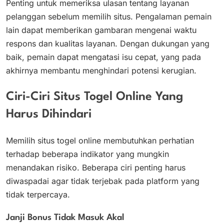
Penting untuk memeriksa ulasan tentang layanan
pelanggan sebelum memilih situs. Pengalaman pemain
lain dapat memberikan gambaran mengenai waktu
respons dan kualitas layanan. Dengan dukungan yang
baik, pemain dapat mengatasi isu cepat, yang pada
akhirnya membantu menghindari potensi kerugian.
Ciri-Ciri Situs Togel Online Yang
Harus Dihindari
Memilih situs togel online membutuhkan perhatian
terhadap beberapa indikator yang mungkin
menandakan risiko. Beberapa ciri penting harus
diwaspadai agar tidak terjebak pada platform yang
tidak terpercaya.
Janji Bonus Tidak Masuk Akal