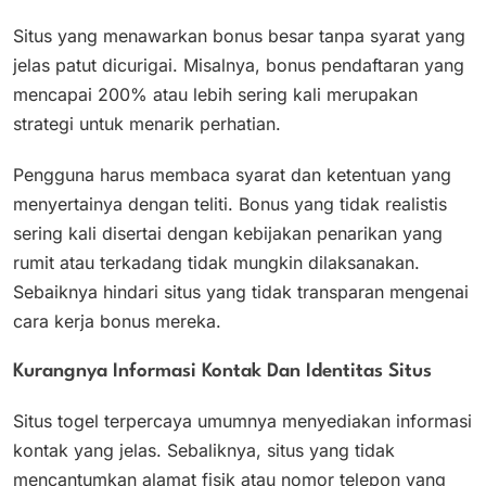
Situs yang menawarkan bonus besar tanpa syarat yang
jelas patut dicurigai. Misalnya, bonus pendaftaran yang
mencapai 200% atau lebih sering kali merupakan
strategi untuk menarik perhatian.
Pengguna harus membaca syarat dan ketentuan yang
menyertainya dengan teliti. Bonus yang tidak realistis
sering kali disertai dengan kebijakan penarikan yang
rumit atau terkadang tidak mungkin dilaksanakan.
Sebaiknya hindari situs yang tidak transparan mengenai
cara kerja bonus mereka.
Kurangnya Informasi Kontak Dan Identitas Situs
Situs togel terpercaya umumnya menyediakan informasi
kontak yang jelas. Sebaliknya, situs yang tidak
mencantumkan alamat fisik atau nomor telepon yang