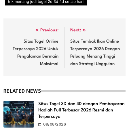
trik menang judi togel 2d 3d 4d setiap hari
Post
Previous:
Next:
navigation
Situs Togel Online
Situs Tembak Ikan Online
Terpercaya 2026 Untuk
Terpercaya 2026 Dengan
Pengalaman Bermain
Peluang Menang Tinggi
Maksimal
dan Strategi Unggulan
RELATED NEWS
Situs Togel 3D dan 4D dengan Pembayaran
Hadiah Full Terbesar 2026 Resmi dan
Terpercaya
09/08/2026