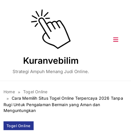
Skip
to
content
Kuranvebilim
Strategi Ampuh Menang Judi Online.
Home
Togel Online
Cara Memilih Situs Togel Online Terpercaya 2026 Tanpa
Rugi Untuk Pengalaman Bermain yang Aman dan
Menguntungkan
Togel Online