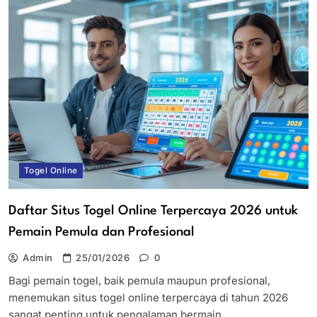
Togel Online
Daftar Situs Togel Online Terpercaya 2026 untuk
Pemain Pemula dan Profesional
Admin
25/01/2026
0
Bagi pemain togel, baik pemula maupun profesional,
menemukan situs togel online terpercaya di tahun 2026
sangat penting untuk pengalaman bermain…