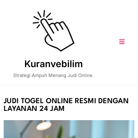
Skip
to
content
Kuranvebilim
Strategi Ampuh Menang Judi Online.
JUDI TOGEL ONLINE RESMI DENGAN
LAYANAN 24 JAM