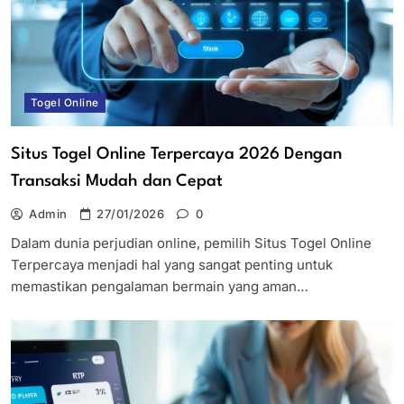
Togel Online
Situs Togel Online Terpercaya 2026 Dengan
Transaksi Mudah dan Cepat
Admin
27/01/2026
0
Dalam dunia perjudian online, pemilih Situs Togel Online
Terpercaya menjadi hal yang sangat penting untuk
memastikan pengalaman bermain yang aman…