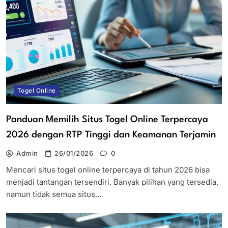
Togel Online
Panduan Memilih Situs Togel Online Terpercaya
2026 dengan RTP Tinggi dan Keamanan Terjamin
Admin
26/01/2026
0
Mencari situs togel online terpercaya di tahun 2026 bisa
menjadi tantangan tersendiri. Banyak pilihan yang tersedia,
namun tidak semua situs…