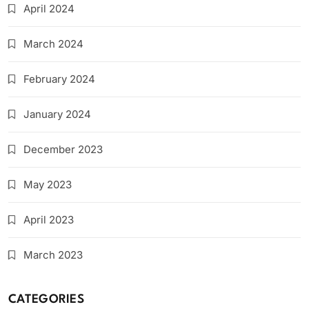
April 2024
March 2024
February 2024
January 2024
December 2023
May 2023
April 2023
March 2023
CATEGORIES