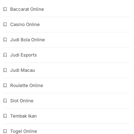
Baccarat Online
Casino Online
Judi Bola Online
Judi Esports
Judi Macau
Roulette Online
Slot Online
Tembak Ikan
Togel Online