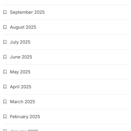
September 2025
August 2025
July 2025
June 2025
May 2025
April 2025
March 2025
February 2025