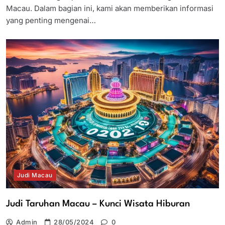
Macau. Dalam bagian ini, kami akan memberikan informasi
yang penting mengenai…
Judi Macau
Judi Taruhan Macau – Kunci Wisata Hiburan
Admin
28/05/2024
0