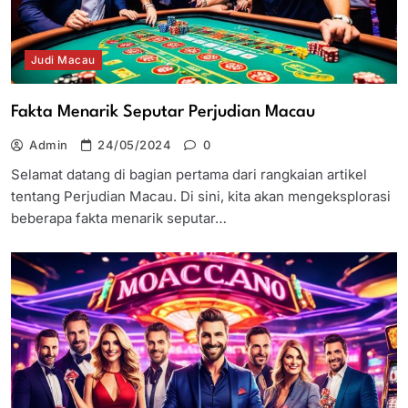
Judi Macau
Fakta Menarik Seputar Perjudian Macau
Admin
24/05/2024
0
Selamat datang di bagian pertama dari rangkaian artikel
tentang Perjudian Macau. Di sini, kita akan mengeksplorasi
beberapa fakta menarik seputar…