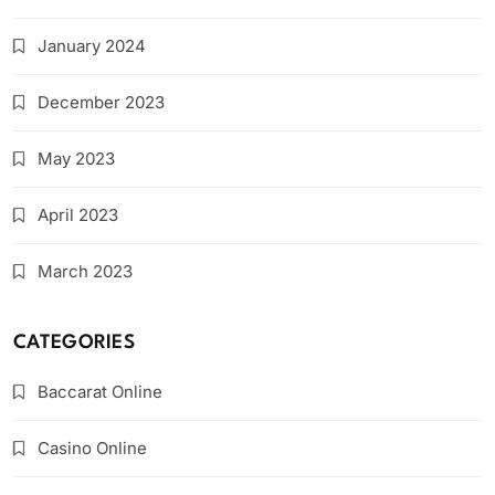
January 2024
December 2023
May 2023
April 2023
March 2023
CATEGORIES
Baccarat Online
Casino Online