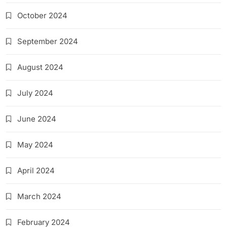
October 2024
September 2024
August 2024
July 2024
June 2024
May 2024
April 2024
March 2024
February 2024