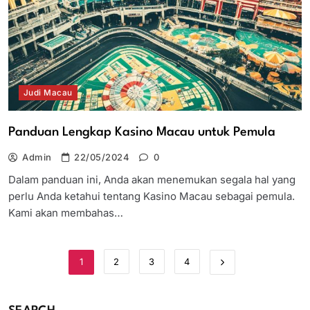
Judi Macau
Panduan Lengkap Kasino Macau untuk Pemula
Admin
22/05/2024
0
Dalam panduan ini, Anda akan menemukan segala hal yang
perlu Anda ketahui tentang Kasino Macau sebagai pemula.
Kami akan membahas…
1
2
3
4