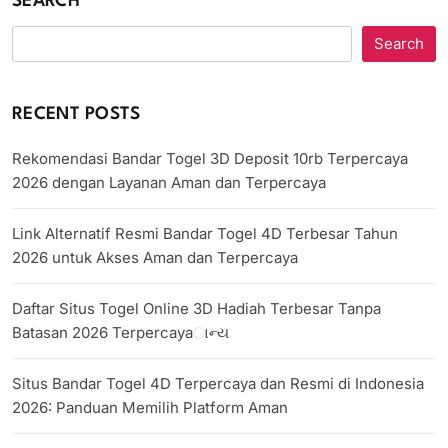
SEARCH
Search
RECENT POSTS
Rekomendasi Bandar Togel 3D Deposit 10rb Terpercaya
2026 dengan Layanan Aman dan Terpercaya
Link Alternatif Resmi Bandar Togel 4D Terbesar Tahun
2026 untuk Akses Aman dan Terpercaya
Daftar Situs Togel Online 3D Hadiah Terbesar Tanpa
Batasan 2026 Terpercayaાન્ય
Situs Bandar Togel 4D Terpercaya dan Resmi di Indonesia
2026: Panduan Memilih Platform Aman