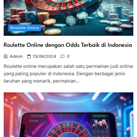
Roulette Online
Roulette Online dengan Odds Terbaik di Indonesia
Admin
13/09/2024
0
Roulette online merupakan salah satu permainan judi online
yang paling populer di Indonesia. Dengan berbagai jenis
taruhan yang menarik, permainan…