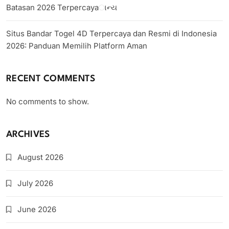
Batasan 2026 Terpercayaાન્ય
Situs Bandar Togel 4D Terpercaya dan Resmi di Indonesia
2026: Panduan Memilih Platform Aman
RECENT COMMENTS
No comments to show.
ARCHIVES
August 2026
July 2026
June 2026