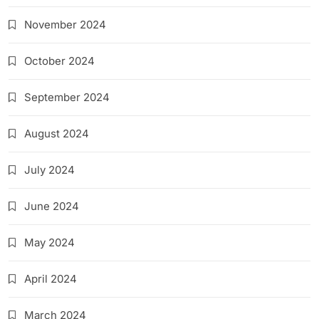
November 2024
October 2024
September 2024
August 2024
July 2024
June 2024
May 2024
April 2024
March 2024