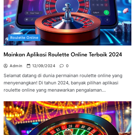
Roulette Online
Mainkan Aplikasi Roulette Online Terbaik 2024
Admin
12/09/2024
0
Selamat datang di dunia permainan roulette online yang
menyenangkan! Di tahun 2024, banyak pilihan aplikasi
roulette online yang menawarkan pengalaman…