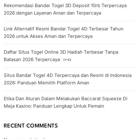
Rekomendasi Bandar Togel 3D Deposit 10rb Terpercaya
2026 dengan Layanan Aman dan Terpercaya
Link Alternatif Resmi Bandar Togel 4D Terbesar Tahun
2026 untuk Akses Aman dan Terpercaya
Daftar Situs Togel Online 3D Hadiah Terbesar Tanpa
Batasan 2026 Terpercayaાન્ય
Situs Bandar Togel 4D Terpercaya dan Resmi di Indonesia
2026: Panduan Memilih Platform Aman
Etika Dan Aturan Dalam Melakukan Baccarat Squeeze Di
Meja Kasino: Panduan Lengkap Untuk Pemain
RECENT COMMENTS