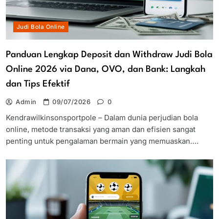
Judi Bola Online
Panduan Lengkap Deposit dan Withdraw Judi Bola
Online 2026 via Dana, OVO, dan Bank: Langkah
dan Tips Efektif
Admin
09/07/2026
0
Kendrawilkinsonsportpole – Dalam dunia perjudian bola
online, metode transaksi yang aman dan efisien sangat
penting untuk pengalaman bermain yang memuaskan….