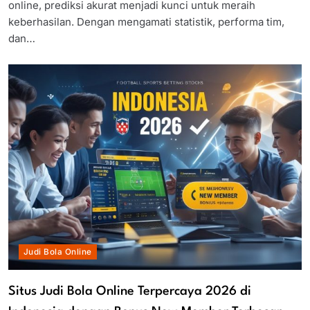
online, prediksi akurat menjadi kunci untuk meraih
keberhasilan. Dengan mengamati statistik, performa tim,
dan…
Judi Bola Online
Situs Judi Bola Online Terpercaya 2026 di