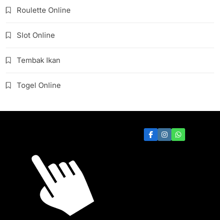
Roulette Online
Slot Online
Tembak Ikan
Togel Online