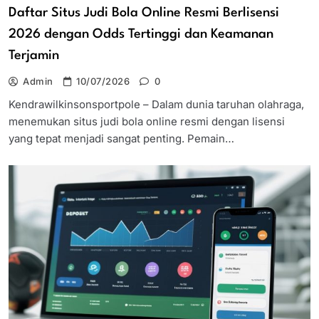
Daftar Situs Judi Bola Online Resmi Berlisensi
2026 dengan Odds Tertinggi dan Keamanan
Terjamin
Admin
10/07/2026
0
Kendrawilkinsonsportpole – Dalam dunia taruhan olahraga,
menemukan situs judi bola online resmi dengan lisensi
yang tepat menjadi sangat penting. Pemain…