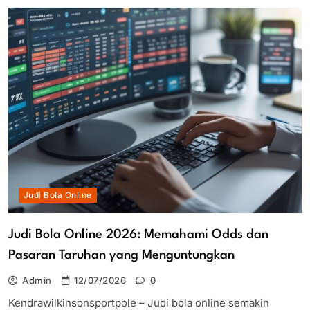
Judi Bola Online
Judi Bola Online 2026: Memahami Odds dan
Pasaran Taruhan yang Menguntungkan
Admin
12/07/2026
0
Kendrawilkinsonsportpole – Judi bola online semakin