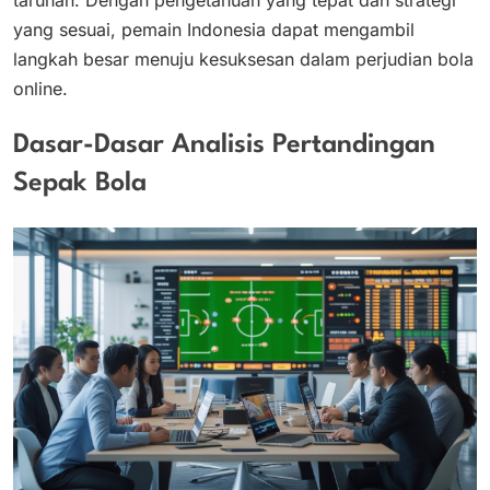
yang sesuai, pemain Indonesia dapat mengambil
langkah besar menuju kesuksesan dalam perjudian bola
online.
Dasar-Dasar Analisis Pertandingan
Sepak Bola