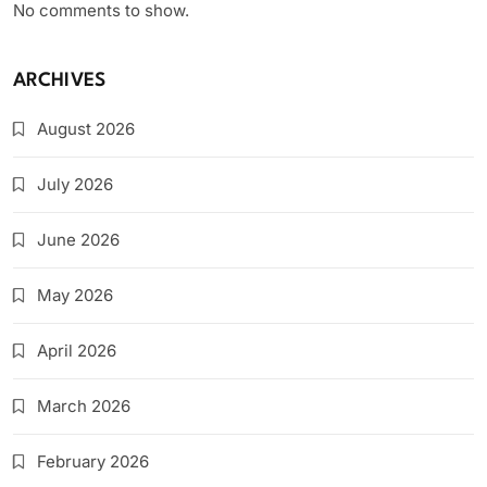
No comments to show.
ARCHIVES
August 2026
July 2026
June 2026
May 2026
April 2026
March 2026
February 2026