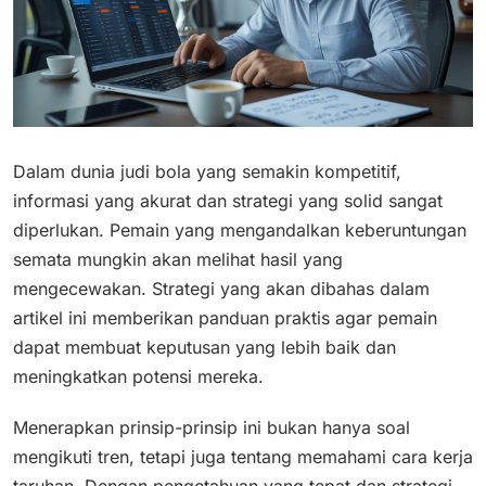
Dalam dunia judi bola yang semakin kompetitif,
informasi yang akurat dan strategi yang solid sangat
diperlukan. Pemain yang mengandalkan keberuntungan
semata mungkin akan melihat hasil yang
mengecewakan. Strategi yang akan dibahas dalam
artikel ini memberikan panduan praktis agar pemain
dapat membuat keputusan yang lebih baik dan
meningkatkan potensi mereka.
Menerapkan prinsip-prinsip ini bukan hanya soal
mengikuti tren, tetapi juga tentang memahami cara kerja
taruhan. Dengan pengetahuan yang tepat dan strategi