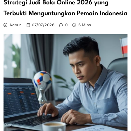
Strategi Judi Bola Online 2026 yang
Terbukti Menguntungkan Pemain Indonesia
Admin
07/07/2026
0
6 Mins