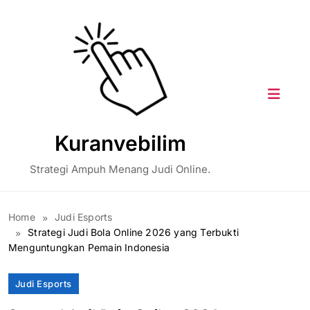
Skip
to
content
Kuranvebilim
Strategi Ampuh Menang Judi Online.
Home
Judi Esports
Strategi Judi Bola Online 2026 yang Terbukti
Menguntungkan Pemain Indonesia
Judi Esports