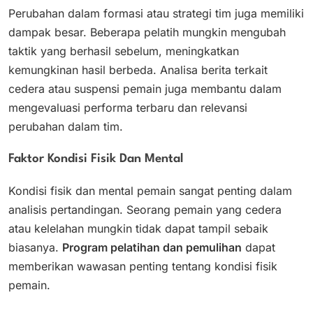
Perubahan dalam formasi atau strategi tim juga memiliki
dampak besar. Beberapa pelatih mungkin mengubah
taktik yang berhasil sebelum, meningkatkan
kemungkinan hasil berbeda. Analisa berita terkait
cedera atau suspensi pemain juga membantu dalam
mengevaluasi performa terbaru dan relevansi
perubahan dalam tim.
Faktor Kondisi Fisik Dan Mental
Kondisi fisik dan mental pemain sangat penting dalam
analisis pertandingan. Seorang pemain yang cedera
atau kelelahan mungkin tidak dapat tampil sebaik
biasanya.
Program pelatihan dan pemulihan
dapat
memberikan wawasan penting tentang kondisi fisik
pemain.