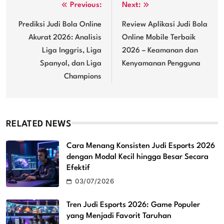
Post
Previous:
Next:
navigation
Prediksi Judi Bola Online
Review Aplikasi Judi Bola
Akurat 2026: Analisis
Online Mobile Terbaik
Liga Inggris, Liga
2026 – Keamanan dan
Spanyol, dan Liga
Kenyamanan Pengguna
Champions
RELATED NEWS
Cara Menang Konsisten Judi Esports 2026
dengan Modal Kecil hingga Besar Secara
Efektif
03/07/2026
Tren Judi Esports 2026: Game Populer
yang Menjadi Favorit Taruhan