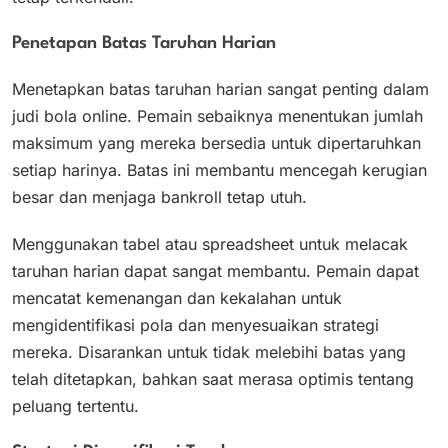
Penetapan Batas Taruhan Harian
Menetapkan batas taruhan harian sangat penting dalam
judi bola online. Pemain sebaiknya menentukan jumlah
maksimum yang mereka bersedia untuk dipertaruhkan
setiap harinya. Batas ini membantu mencegah kerugian
besar dan menjaga bankroll tetap utuh.
Menggunakan tabel atau spreadsheet untuk melacak
taruhan harian dapat sangat membantu. Pemain dapat
mencatat kemenangan dan kekalahan untuk
mengidentifikasi pola dan menyesuaikan strategi
mereka. Disarankan untuk tidak melebihi batas yang
telah ditetapkan, bahkan saat merasa optimis tentang
peluang tertentu.