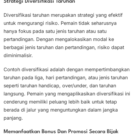
Strategi Diversifikasi Taruhan
Diversifikasi taruhan merupakan strategi yang efektif
untuk mengurangi risiko. Pemain tidak seharusnya
hanya fokus pada satu jenis taruhan atau satu
pertandingan. Dengan mengalokasikan modal ke
berbagai jenis taruhan dan pertandingan, risiko dapat
diminimalisir.
Contoh diversifikasi adalah dengan mempertimbangkan
taruhan pada liga, hari pertandingan, atau jenis taruhan
seperti taruhan handicap, over/under, dan taruhan
langsung. Pemain yang mengaplikasikan diversifikasi ini
cenderung memiliki peluang lebih baik untuk tetap
berada di jalur yang menguntungkan dalam jangka
panjang.
Memanfaatkan Bonus Dan Promosi Secara Bijak