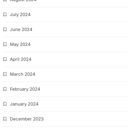
July 2024
June 2024
May 2024
April 2024
March 2024
February 2024
January 2024
December 2023