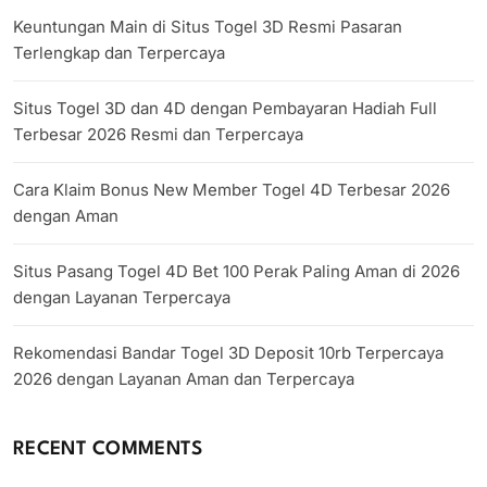
Keuntungan Main di Situs Togel 3D Resmi Pasaran
Terlengkap dan Terpercaya
Situs Togel 3D dan 4D dengan Pembayaran Hadiah Full
Terbesar 2026 Resmi dan Terpercaya
Cara Klaim Bonus New Member Togel 4D Terbesar 2026
dengan Aman
Situs Pasang Togel 4D Bet 100 Perak Paling Aman di 2026
dengan Layanan Terpercaya
Rekomendasi Bandar Togel 3D Deposit 10rb Terpercaya
2026 dengan Layanan Aman dan Terpercaya
RECENT COMMENTS