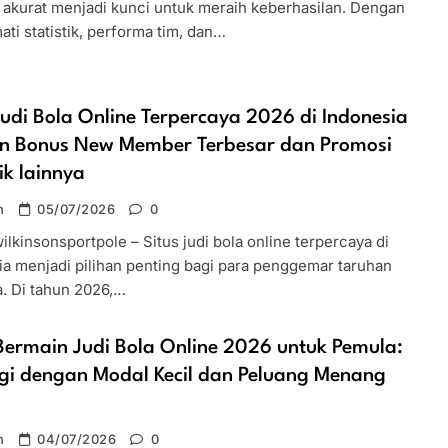
i akurat menjadi kunci untuk meraih keberhasilan. Dengan
ti statistik, performa tim, dan…
Judi Bola Online Terpercaya 2026 di Indonesia
n Bonus New Member Terbesar dan Promosi
k lainnya
n
05/07/2026
0
lkinsonsportpole – Situs judi bola online terpercaya di
ia menjadi pilihan penting bagi para penggemar taruhan
a. Di tahun 2026,…
ermain Judi Bola Online 2026 untuk Pemula:
gi dengan Modal Kecil dan Peluang Menang
n
04/07/2026
0