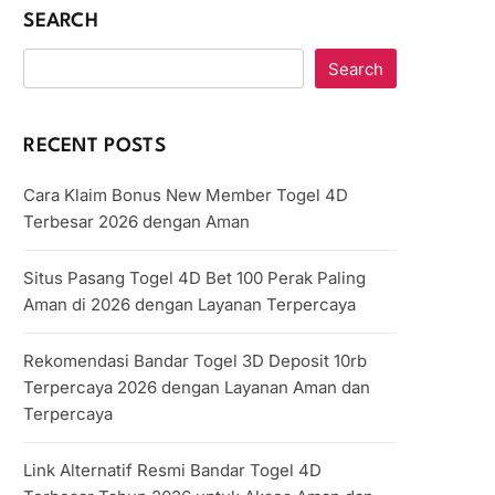
SEARCH
Search
RECENT POSTS
Cara Klaim Bonus New Member Togel 4D
Terbesar 2026 dengan Aman
Situs Pasang Togel 4D Bet 100 Perak Paling
Aman di 2026 dengan Layanan Terpercaya
Rekomendasi Bandar Togel 3D Deposit 10rb
Terpercaya 2026 dengan Layanan Aman dan
Terpercaya
Link Alternatif Resmi Bandar Togel 4D