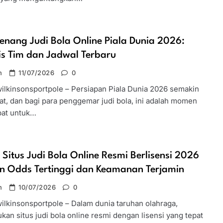
enang Judi Bola Online Piala Dunia 2026:
is Tim dan Jadwal Terbaru
n
11/07/2026
0
ilkinsonsportpole – Persiapan Piala Dunia 2026 semakin
t, dan bagi para penggemar judi bola, ini adalah momen
pat untuk…
 Situs Judi Bola Online Resmi Berlisensi 2026
n Odds Tertinggi dan Keamanan Terjamin
n
10/07/2026
0
ilkinsonsportpole – Dalam dunia taruhan olahraga,
an situs judi bola online resmi dengan lisensi yang tepat