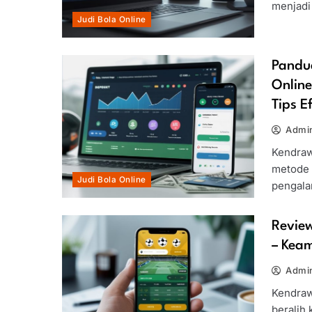
menjadi
Judi Bola Online
Pandu
Onlin
Tips Ef
Admi
Kendraw
metode 
Judi Bola Online
pengal
Review
– Kea
Admi
Kendraw
beralih 