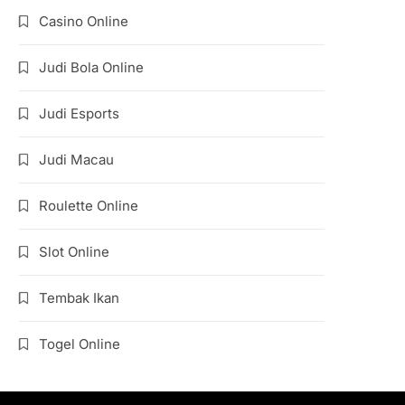
Casino Online
Judi Bola Online
Judi Esports
Judi Macau
Roulette Online
Slot Online
Tembak Ikan
Togel Online