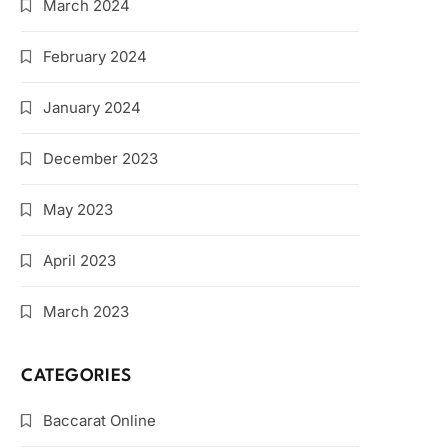
March 2024
February 2024
January 2024
December 2023
May 2023
April 2023
March 2023
CATEGORIES
Baccarat Online