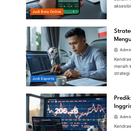
aksesibi
Judi Bola Online
Strate
Mengu
Admi
Kendraw
meraih 
strategi
Judi Esports
Predik
Inggri
Admi
Kendraw