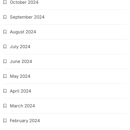
October 2024
September 2024
August 2024
July 2024
June 2024
May 2024
April 2024
March 2024
February 2024