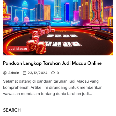
Judi Macau
Panduan Lengkap Taruhan Judi Macau Online
Admin
23/12/2024
0
Selamat datang di panduan taruhan judi Macau yang
komprehensif. Artikel ini dirancang untuk memberikan
wawasan mendalam tentang dunia taruhan judi…
SEARCH