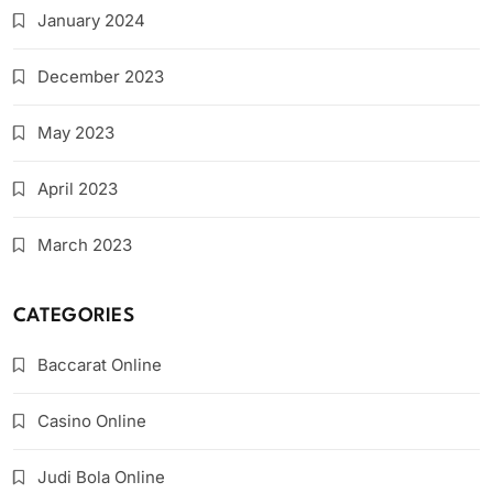
January 2024
December 2023
May 2023
April 2023
March 2023
CATEGORIES
Baccarat Online
Casino Online
Judi Bola Online