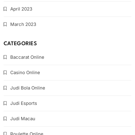
April 2023
March 2023
CATEGORIES
Baccarat Online
Casino Online
Judi Bola Online
Judi Esports
Judi Macau
Roulette Online