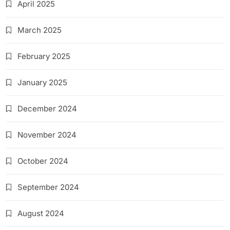
April 2025
March 2025
February 2025
January 2025
December 2024
November 2024
October 2024
September 2024
August 2024