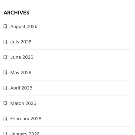
ARCHIVES
August 2026
July 2026
June 2026
May 2026
April 2026
March 2026
February 2026
January 2026