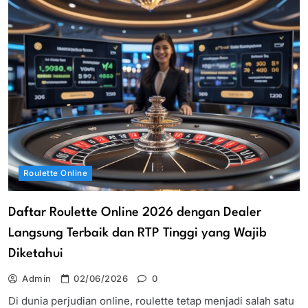
Roulette Online
Daftar Roulette Online 2026 dengan Dealer
Langsung Terbaik dan RTP Tinggi yang Wajib
Diketahui
Admin
02/06/2026
0
Di dunia perjudian online, roulette tetap menjadi salah satu