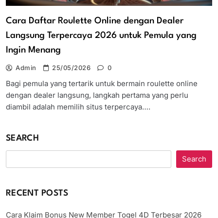
Cara Daftar Roulette Online dengan Dealer
Langsung Terpercaya 2026 untuk Pemula yang
Ingin Menang
Admin
25/05/2026
0
Bagi pemula yang tertarik untuk bermain roulette online
dengan dealer langsung, langkah pertama yang perlu
diambil adalah memilih situs terpercaya….
SEARCH
Search
RECENT POSTS
Cara Klaim Bonus New Member Togel 4D Terbesar 2026