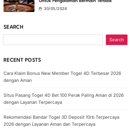
Untuk Pengalaman Bermain Terbaik
30/05/2026
SEARCH
Search
RECENT POSTS
Cara Klaim Bonus New Member Togel 4D Terbesar 2026
dengan Aman
Situs Pasang Togel 4D Bet 100 Perak Paling Aman di 2026
dengan Layanan Terpercaya
Rekomendasi Bandar Togel 3D Deposit 10rb Terpercaya
2026 dengan Layanan Aman dan Terpercaya