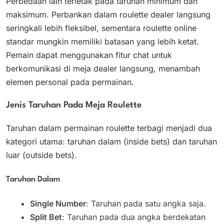
Perbedaan lain terletak pada taruhan minimum dan
maksimum. Perbankan dalam roulette dealer langsung
seringkali lebih fleksibel, sementara roulette online
standar mungkin memiliki batasan yang lebih ketat.
Pemain dapat menggunakan fitur chat untuk
berkomunikasi di meja dealer langsung, menambah
elemen personal pada permainan.
Jenis Taruhan Pada Meja Roulette
Taruhan dalam permainan roulette terbagi menjadi dua
kategori utama: taruhan dalam (inside bets) dan taruhan
luar (outside bets).
Taruhan Dalam
Single Number
: Taruhan pada satu angka saja.
Split Bet
: Taruhan pada dua angka berdekatan