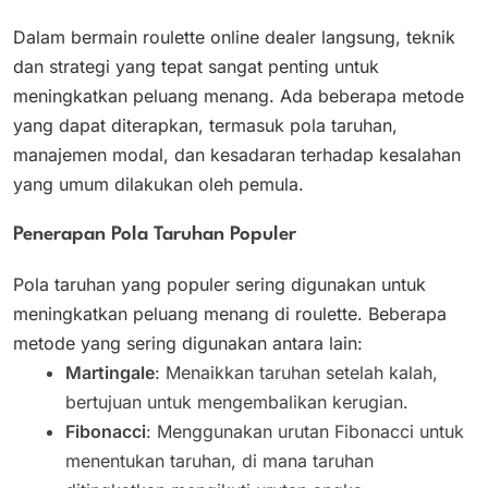
Dalam bermain roulette online dealer langsung, teknik
dan strategi yang tepat sangat penting untuk
meningkatkan peluang menang. Ada beberapa metode
yang dapat diterapkan, termasuk pola taruhan,
manajemen modal, dan kesadaran terhadap kesalahan
yang umum dilakukan oleh pemula.
Penerapan Pola Taruhan Populer
Pola taruhan yang populer sering digunakan untuk
meningkatkan peluang menang di roulette. Beberapa
metode yang sering digunakan antara lain:
Martingale
: Menaikkan taruhan setelah kalah,
bertujuan untuk mengembalikan kerugian.
Fibonacci
: Menggunakan urutan Fibonacci untuk
menentukan taruhan, di mana taruhan