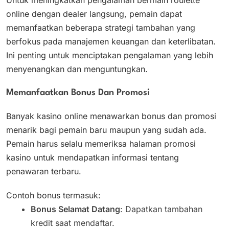
online dengan dealer langsung, pemain dapat
memanfaatkan beberapa strategi tambahan yang
berfokus pada manajemen keuangan dan keterlibatan.
Ini penting untuk menciptakan pengalaman yang lebih
menyenangkan dan menguntungkan.
Memanfaatkan Bonus Dan Promosi
Banyak kasino online menawarkan bonus dan promosi
menarik bagi pemain baru maupun yang sudah ada.
Pemain harus selalu memeriksa halaman promosi
kasino untuk mendapatkan informasi tentang
penawaran terbaru.
Contoh bonus termasuk:
Bonus Selamat Datang
: Dapatkan tambahan
kredit saat mendaftar.