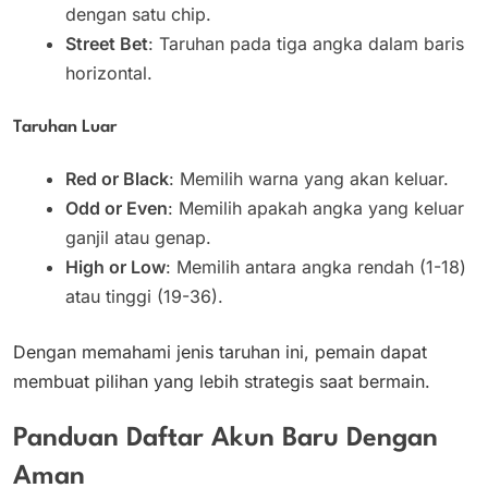
dengan satu chip.
Street Bet
: Taruhan pada tiga angka dalam baris
horizontal.
Taruhan Luar
Red or Black
: Memilih warna yang akan keluar.
Odd or Even
: Memilih apakah angka yang keluar
ganjil atau genap.
High or Low
: Memilih antara angka rendah (1-18)
atau tinggi (19-36).
Dengan memahami jenis taruhan ini, pemain dapat
membuat pilihan yang lebih strategis saat bermain.
Panduan Daftar Akun Baru Dengan
Aman