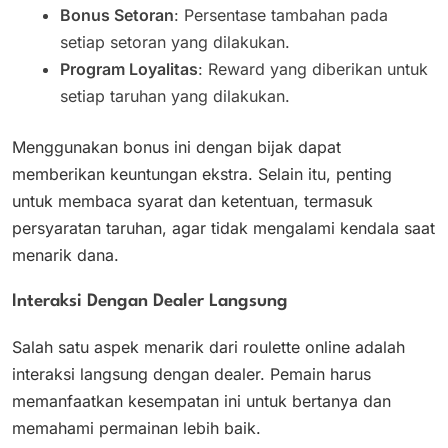
Bonus Setoran
: Persentase tambahan pada
setiap setoran yang dilakukan.
Program Loyalitas
: Reward yang diberikan untuk
setiap taruhan yang dilakukan.
Menggunakan bonus ini dengan bijak dapat
memberikan keuntungan ekstra. Selain itu, penting
untuk membaca syarat dan ketentuan, termasuk
persyaratan taruhan, agar tidak mengalami kendala saat
menarik dana.
Interaksi Dengan Dealer Langsung
Salah satu aspek menarik dari roulette online adalah
interaksi langsung dengan dealer. Pemain harus
memanfaatkan kesempatan ini untuk bertanya dan
memahami permainan lebih baik.