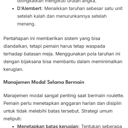
ditingkatkan mengikuti urutan angka.
D’Alembert
: Menaikkan taruhan sebesar satu unit
setelah kalah dan menurunkannya setelah
menang.
Pentahapan ini memberikan sistem yang bisa
diandalkan, tetapi pemain harus tetap waspada
terhadap batasan meja. Menggunakan pola taruhan ini
dengan bijaksana bisa membantu dalam meminimalkan
kerugian.
Manajemen Modal Selama Bermain
Manajemen modal sangat penting saat bermain roulette.
Pemain perlu menetapkan anggaran harian dan disiplin
untuk tidak melebihi batas tersebut. Strategi umum
meliputi:
Menetapkan batas kerugian
: Tentukan seberapa