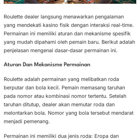
Roulette dealer langsung menawarkan pengalaman
yang mendekati kasino fisik dengan interaksi real-time.
Permainan ini memiliki aturan dan mekanisme spesifik
yang mudah dipahami oleh pemain baru. Berikut adalah
penjelasan mengenai dasar-dasar permainan ini.
Aturan Dan Mekanisme Permainan
Roulette adalah permainan yang melibatkan roda
berputar dan bola kecil. Pemain memasang taruhan
pada nomor atau kombinasi nomor tertentu. Setelah
taruhan ditutup, dealer akan memutar roda dan
melontarkan bola. Nomor yang bola tersebut mendarat
menjadi pemenang.
Permainan ini memiliki dua jenis roda: Eropa dan