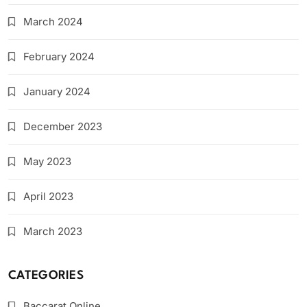
March 2024
February 2024
January 2024
December 2023
May 2023
April 2023
March 2023
CATEGORIES
Baccarat Online