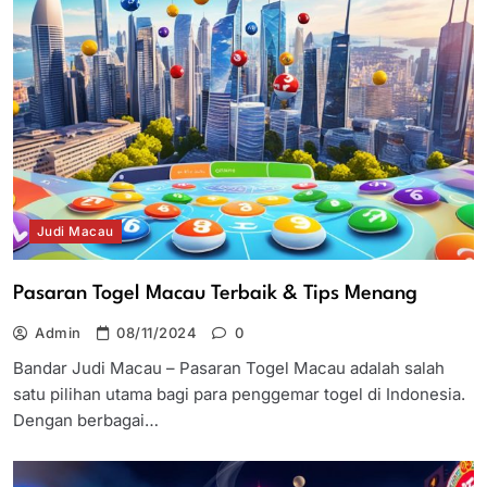
Judi Macau
Pasaran Togel Macau Terbaik & Tips Menang
Admin
08/11/2024
0
Bandar Judi Macau – Pasaran Togel Macau adalah salah
satu pilihan utama bagi para penggemar togel di Indonesia.
Dengan berbagai…