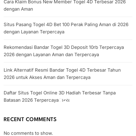
Cara Klaim Bonus New Member Togel 4D Terbesar 2026
dengan Aman
Situs Pasang Togel 4D Bet 100 Perak Paling Aman di 2026
dengan Layanan Terpercaya
Rekomendasi Bandar Togel 3D Deposit 10rb Terpercaya
2026 dengan Layanan Aman dan Terpercaya
Link Alternatif Resmi Bandar Togel 4D Terbesar Tahun
2026 untuk Akses Aman dan Terpercaya
Daftar Situs Togel Online 3D Hadiah Terbesar Tanpa
Batasan 2026 Terpercayaાન્ય
RECENT COMMENTS
No comments to show.