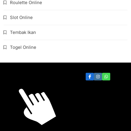
Roulette Online
Slot Online
Tembak Ikan
Togel Online