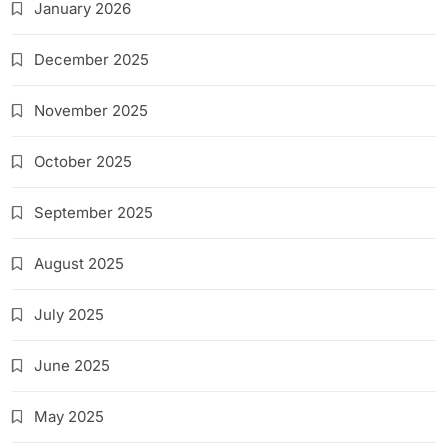
January 2026
December 2025
November 2025
October 2025
September 2025
August 2025
July 2025
June 2025
May 2025