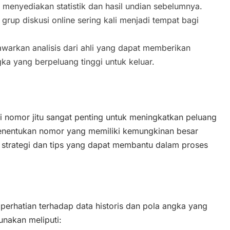
i menyediakan statistik dan hasil undian sebelumnya.
rup diskusi online sering kali menjadi tempat bagi
awarkan analisis dari ahli yang dapat memberikan
 yang berpeluang tinggi untuk keluar.
 nomor jitu sangat penting untuk meningkatkan peluang
enentukan nomor yang memiliki kemungkinan besar
strategi dan tips yang dapat membantu dalam proses
erhatian terhadap data historis dan pola angka yang
unakan meliputi: