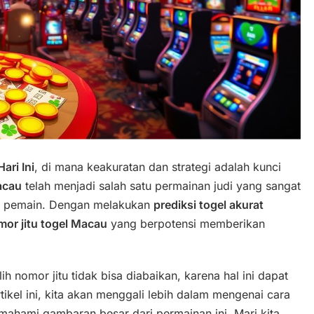
ari Ini
, di mana keakuratan dan strategi adalah kunci
acau
telah menjadi salah satu permainan judi yang sangat
ak pemain. Dengan melakukan
prediksi togel akurat
mor jitu togel Macau
yang berpotensi memberikan
 nomor jitu tidak bisa diabaikan, karena hal ini dapat
ikel ini, kita akan menggali lebih dalam mengenai cara
mahami gambaran besar dari permainan ini. Mari kita