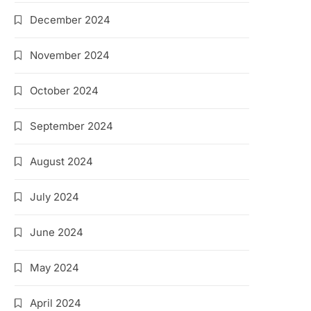
December 2024
November 2024
October 2024
September 2024
August 2024
July 2024
June 2024
May 2024
April 2024