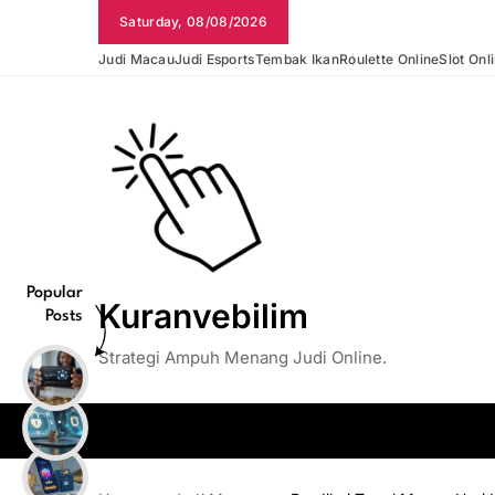
Skip
Saturday, 08/08/2026
to
Judi Macau
Judi Esports
Tembak Ikan
Roulette Online
Slot Onl
content
Popular
Kuranvebilim
Posts
Strategi Ampuh Menang Judi Online.