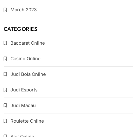
March 2023
CATEGORIES
Baccarat Online
Casino Online
Judi Bola Online
Judi Esports
Judi Macau
Roulette Online
Slot Online