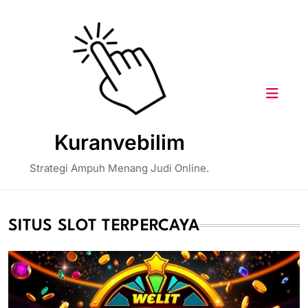
Skip
to
content
Kuranvebilim
Strategi Ampuh Menang Judi Online.
SITUS SLOT TERPERCAYA