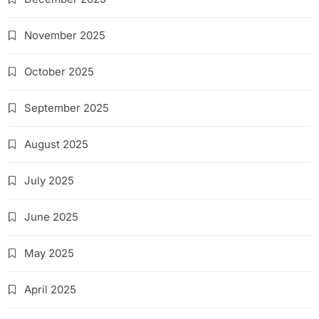
November 2025
October 2025
September 2025
August 2025
July 2025
June 2025
May 2025
April 2025