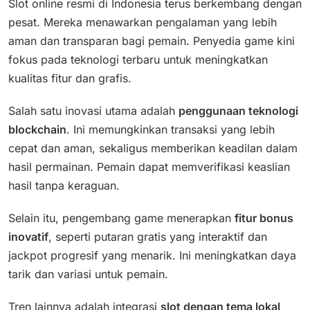
Slot online resmi di Indonesia terus berkembang dengan
pesat. Mereka menawarkan pengalaman yang lebih
aman dan transparan bagi pemain. Penyedia game kini
fokus pada teknologi terbaru untuk meningkatkan
kualitas fitur dan grafis.
Salah satu inovasi utama adalah
penggunaan teknologi
blockchain
. Ini memungkinkan transaksi yang lebih
cepat dan aman, sekaligus memberikan keadilan dalam
hasil permainan. Pemain dapat memverifikasi keaslian
hasil tanpa keraguan.
Selain itu, pengembang game menerapkan
fitur bonus
inovatif
, seperti putaran gratis yang interaktif dan
jackpot progresif yang menarik. Ini meningkatkan daya
tarik dan variasi untuk pemain.
Tren lainnya adalah integrasi
slot dengan tema lokal