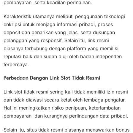
pembayaran, serta keadilan permainan.
Karakteristik utamanya meliputi penggunaan teknologi
enkripsi untuk menjaga informasi pribadi, proses
deposit dan penarikan yang jelas, serta dukungan
pelanggan yang responsif. Selain itu, link resmi
biasanya terhubung dengan platform yang memiliki
reputasi baik dan sudah diuji oleh badan independen
terpercaya.
Perbedaan Dengan Link Slot Tidak Resmi
Link slot tidak resmi sering kali tidak memiliki izin resmi
dan tidak diawasi secara ketat oleh lembaga pengatur.
Hal ini meningkatkan risiko penipuan, keterlambatan
pembayaran, dan kurangnya perlindungan data pribadi.
Selain itu, situs tidak resmi biasanya menawarkan bonus