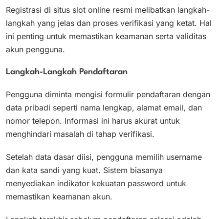
Registrasi di situs slot online resmi melibatkan langkah-
langkah yang jelas dan proses verifikasi yang ketat. Hal
ini penting untuk memastikan keamanan serta validitas
akun pengguna.
Langkah-Langkah Pendaftaran
Pengguna diminta mengisi formulir pendaftaran dengan
data pribadi seperti nama lengkap, alamat email, dan
nomor telepon. Informasi ini harus akurat untuk
menghindari masalah di tahap verifikasi.
Setelah data dasar diisi, pengguna memilih username
dan kata sandi yang kuat. Sistem biasanya
menyediakan indikator kekuatan password untuk
memastikan keamanan akun.