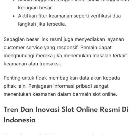
kerugian besar.
Aktifkan fitur keamanan seperti verifikasi dua
langkah jika tersedia.
Sebagian besar link resmi juga menyediakan layanan
customer service yang responsif. Pemain dapat
menghubungi mereka jika menemukan masalah terkait
keamanan atau transaksi.
Penting untuk tidak membagikan data akun kepada
pihak lain. Penjagaan informasi pribadi sangat
menentukan keamanan dalam bermain slot online.
Tren Dan Inovasi Slot Online Resmi Di
Indonesia