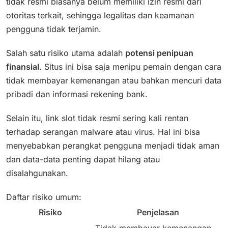
tidak resmi biasanya belum memiliki izin resmi dari
otoritas terkait, sehingga legalitas dan keamanan
pengguna tidak terjamin.
Salah satu risiko utama adalah
potensi penipuan
finansial
. Situs ini bisa saja menipu pemain dengan cara
tidak membayar kemenangan atau bahkan mencuri data
pribadi dan informasi rekening bank.
Selain itu, link slot tidak resmi sering kali rentan
terhadap serangan malware atau virus. Hal ini bisa
menyebabkan perangkat pengguna menjadi tidak aman
dan data-data penting dapat hilang atau
disalahgunakan.
Daftar risiko umum:
Risiko
Penjelasan