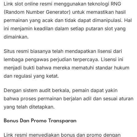
Link slot online resmi menggunakan teknologi RNG
(Random Number Generator) untuk memastikan hasil
permainan yang acak dan tidak dapat dimanipulasi. Hal
ini menjamin keadilan dalam setiap putaran slot yang
dimainkan.
Situs resmi biasanya telah mendapatkan lisensi dari
lembaga pengawas perjudian terpercaya. Lisensi ini
menjadi bukti bahwa mereka mematuhi standar hukum
dan regulasi yang ketat.
Dengan sistem audit berkala, pemain dapat yakin
bahwa proses permainan berjalan adil dan sesuai aturan
yang telah ditetapkan.
Bonus Dan Promo Transparan
Link resmi menyediakan bonus dan promo dengan