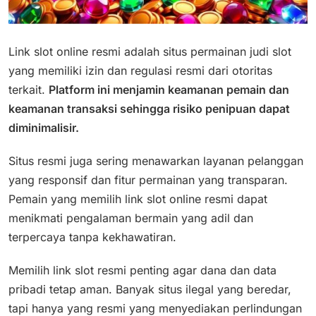
Link slot online resmi adalah situs permainan judi slot
yang memiliki izin dan regulasi resmi dari otoritas
terkait.
Platform ini menjamin keamanan pemain dan
keamanan transaksi sehingga risiko penipuan dapat
diminimalisir.
Situs resmi juga sering menawarkan layanan pelanggan
yang responsif dan fitur permainan yang transparan.
Pemain yang memilih link slot online resmi dapat
menikmati pengalaman bermain yang adil dan
terpercaya tanpa kekhawatiran.
Memilih link slot resmi penting agar dana dan data
pribadi tetap aman. Banyak situs ilegal yang beredar,
tapi hanya yang resmi yang menyediakan perlindungan