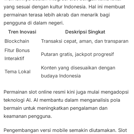
yang sesuai dengan kultur Indonesia. Hal ini membuat
permainan terasa lebih akrab dan menarik bagi
pengguna di dalam negeri.
Tren Inovasi
Deskripsi Singkat
Blockchain
Transaksi cepat, aman, dan transparan
Fitur Bonus
Putaran gratis, jackpot progresif
Interaktif
Konten yang disesuaikan dengan
Tema Lokal
budaya Indonesia
Permainan slot online resmi kini juga mulai mengadopsi
teknologi AI. AI membantu dalam menganalisis pola
bermain untuk meningkatkan pengalaman dan
keamanan pengguna.
Pengembangan versi mobile semakin diutamakan. Slot