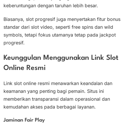
keberuntungan dengan taruhan lebih besar.
Biasanya, slot progresif juga menyertakan fitur bonus
standar dari slot video, seperti free spins dan wild
symbols, tetapi fokus utamanya tetap pada jackpot
progresif.
Keunggulan Menggunakan Link Slot
Online Resmi
Link slot online resmi menawarkan keandalan dan
keamanan yang penting bagi pemain. Situs ini
memberikan transparansi dalam operasional dan
kemudahan akses pada berbagai layanan.
Jaminan Fair Play