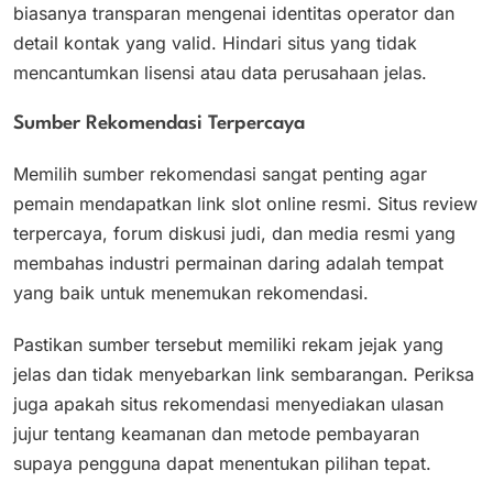
biasanya transparan mengenai identitas operator dan
detail kontak yang valid. Hindari situs yang tidak
mencantumkan lisensi atau data perusahaan jelas.
Sumber Rekomendasi Terpercaya
Memilih sumber rekomendasi sangat penting agar
pemain mendapatkan link slot online resmi. Situs review
terpercaya, forum diskusi judi, dan media resmi yang
membahas industri permainan daring adalah tempat
yang baik untuk menemukan rekomendasi.
Pastikan sumber tersebut memiliki rekam jejak yang
jelas dan tidak menyebarkan link sembarangan. Periksa
juga apakah situs rekomendasi menyediakan ulasan
jujur tentang keamanan dan metode pembayaran
supaya pengguna dapat menentukan pilihan tepat.