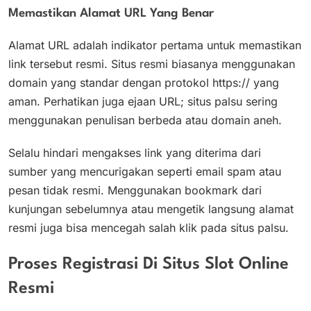
Memastikan Alamat URL Yang Benar
Alamat URL adalah indikator pertama untuk memastikan
link tersebut resmi. Situs resmi biasanya menggunakan
domain yang standar dengan protokol https:// yang
aman. Perhatikan juga ejaan URL; situs palsu sering
menggunakan penulisan berbeda atau domain aneh.
Selalu hindari mengakses link yang diterima dari
sumber yang mencurigakan seperti email spam atau
pesan tidak resmi. Menggunakan bookmark dari
kunjungan sebelumnya atau mengetik langsung alamat
resmi juga bisa mencegah salah klik pada situs palsu.
Proses Registrasi Di Situs Slot Online
Resmi