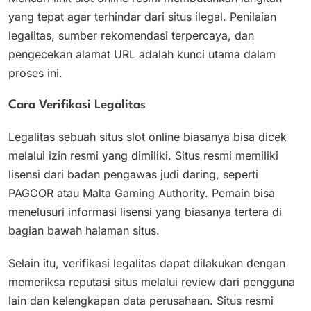
yang tepat agar terhindar dari situs ilegal. Penilaian
legalitas, sumber rekomendasi terpercaya, dan
pengecekan alamat URL adalah kunci utama dalam
proses ini.
Cara Verifikasi Legalitas
Legalitas sebuah situs slot online biasanya bisa dicek
melalui izin resmi yang dimiliki. Situs resmi memiliki
lisensi dari badan pengawas judi daring, seperti
PAGCOR atau Malta Gaming Authority. Pemain bisa
menelusuri informasi lisensi yang biasanya tertera di
bagian bawah halaman situs.
Selain itu, verifikasi legalitas dapat dilakukan dengan
memeriksa reputasi situs melalui review dari pengguna
lain dan kelengkapan data perusahaan. Situs resmi