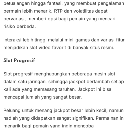
petualangan hingga fantasi, yang membuat pengalaman
bermain lebih menarik. RTP dan volatilitas dapat
bervariasi, memberi opsi bagi pemain yang mencari
risiko berbeda.
Interaksi lebih tinggi melalui mini-games dan variasi fitur
menjadikan slot video favorit di banyak situs resmi.
Slot Progresif
Slot progresif menghubungkan beberapa mesin slot
dalam satu jaringan, sehingga jackpot bertambah setiap
kali ada yang memasang taruhan. Jackpot ini bisa
mencapai jumlah yang sangat besar.
Peluang untuk menang jackpot besar lebih kecil, namun
hadiah yang didapatkan sangat signifikan. Permainan ini
menarik bagi pemain yang ingin mencoba