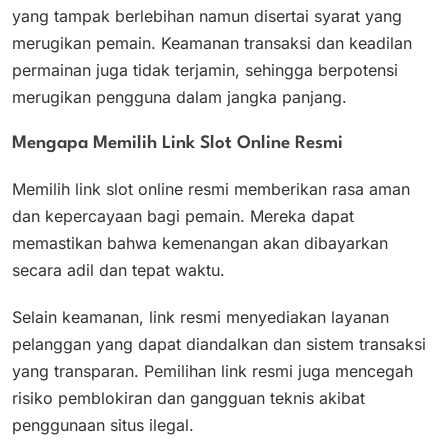
yang tampak berlebihan namun disertai syarat yang
merugikan pemain. Keamanan transaksi dan keadilan
permainan juga tidak terjamin, sehingga berpotensi
merugikan pengguna dalam jangka panjang.
Mengapa Memilih Link Slot Online Resmi
Memilih link slot online resmi memberikan rasa aman
dan kepercayaan bagi pemain. Mereka dapat
memastikan bahwa kemenangan akan dibayarkan
secara adil dan tepat waktu.
Selain keamanan, link resmi menyediakan layanan
pelanggan yang dapat diandalkan dan sistem transaksi
yang transparan. Pemilihan link resmi juga mencegah
risiko pemblokiran dan gangguan teknis akibat
penggunaan situs ilegal.