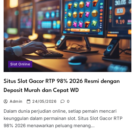
Slot Online
Situs Slot Gacor RTP 98% 2026 Resmi dengan
Deposit Murah dan Cepat WD
Admin
24/05/2026
0
Dalam dunia perjudian online, setiap pemain mencari
keunggulan dalam permainan slot. Situs Slot Gacor RTP
98% 2026 menawarkan peluang menang…