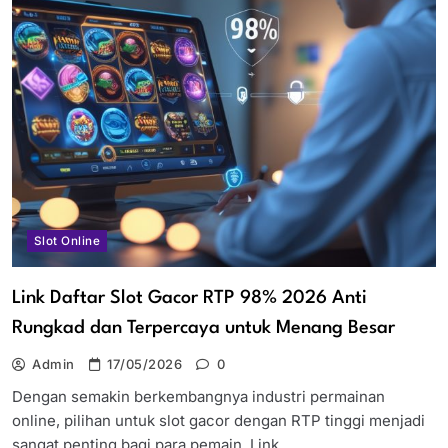
Slot Online
Link Daftar Slot Gacor RTP 98% 2026 Anti
Rungkad dan Terpercaya untuk Menang Besar
Admin
17/05/2026
0
Dengan semakin berkembangnya industri permainan
online, pilihan untuk slot gacor dengan RTP tinggi menjadi
sangat penting bagi para pemain. Link…