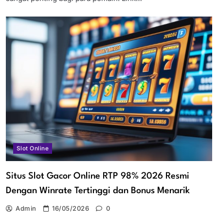
Slot Online
Situs Slot Gacor Online RTP 98% 2026 Resmi
Dengan Winrate Tertinggi dan Bonus Menarik
Admin
16/05/2026
0