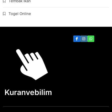
Tembak Ikan
Togel Online
Kuranvebilim