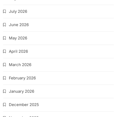
July 2026
June 2026
May 2026
April 2026
March 2026
February 2026
January 2026
December 2025