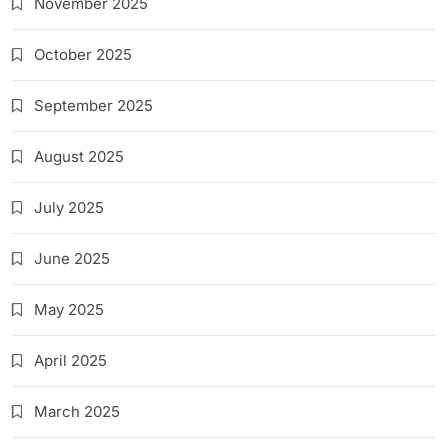
November 2025
October 2025
September 2025
August 2025
July 2025
June 2025
May 2025
April 2025
March 2025