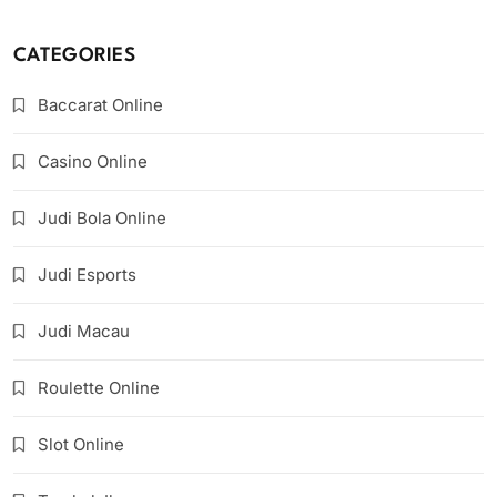
CATEGORIES
Baccarat Online
Casino Online
Judi Bola Online
Judi Esports
Judi Macau
Roulette Online
Slot Online