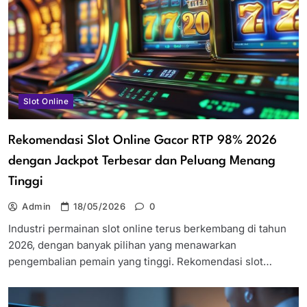
Slot Online
Rekomendasi Slot Online Gacor RTP 98% 2026
dengan Jackpot Terbesar dan Peluang Menang
Tinggi
Admin
18/05/2026
0
Industri permainan slot online terus berkembang di tahun
2026, dengan banyak pilihan yang menawarkan
pengembalian pemain yang tinggi. Rekomendasi slot…