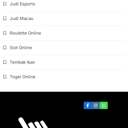
Judi Esports
Judi Macau
Roulette Online
Slot Online
Tembak Ikan
Togel Online