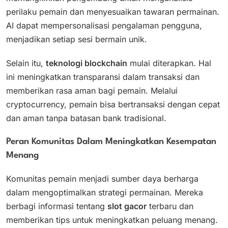
perilaku pemain dan menyesuaikan tawaran permainan.
AI dapat mempersonalisasi pengalaman pengguna,
menjadikan setiap sesi bermain unik.
Selain itu,
teknologi blockchain
mulai diterapkan. Hal
ini meningkatkan transparansi dalam transaksi dan
memberikan rasa aman bagi pemain. Melalui
cryptocurrency, pemain bisa bertransaksi dengan cepat
dan aman tanpa batasan bank tradisional.
Peran Komunitas Dalam Meningkatkan Kesempatan
Menang
Komunitas pemain menjadi sumber daya berharga
dalam mengoptimalkan strategi permainan. Mereka
berbagi informasi tentang
slot gacor
terbaru dan
memberikan tips untuk meningkatkan peluang menang.