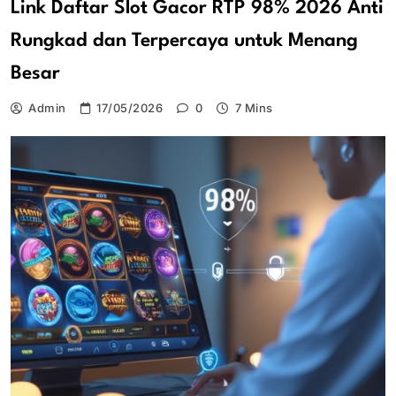
Link Daftar Slot Gacor RTP 98% 2026 Anti
Rungkad dan Terpercaya untuk Menang
Besar
Admin
17/05/2026
0
7 Mins