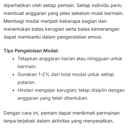
diperhatikan oleh setiap pemain. Setiap individu perlu
membuat anggaran yang jelas sebelum mulai bermain.
Membagi modal menjadi beberapa bagian dan
menentukan batas kerugian serta batas kemenangan
dapat membantu dalam pengendalian emosi.
Tips Pengelolaan Modal:
Tetapkan anggaran harian atau mingguan untuk
bermain.
Gunakan 1-2% dari total modal untuk setiap
putaran.
Hindari mengejar kerugian; tetap disiplin dengan
anggaran yang telah ditentukan.
Dengan cara ini, pemain dapat menikmati permainan
tanpa terjebak dalam aktivitas yang menyesatkan.