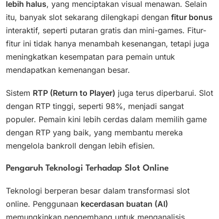
lebih halus
, yang menciptakan visual menawan. Selain
itu, banyak slot sekarang dilengkapi dengan
fitur bonus
interaktif, seperti putaran gratis dan mini-games. Fitur-
fitur ini tidak hanya menambah kesenangan, tetapi juga
meningkatkan kesempatan para pemain untuk
mendapatkan kemenangan besar.
Sistem
RTP (Return to Player)
juga terus diperbarui. Slot
dengan RTP tinggi, seperti 98%, menjadi sangat
populer. Pemain kini lebih cerdas dalam memilih game
dengan RTP yang baik, yang membantu mereka
mengelola bankroll dengan lebih efisien.
Pengaruh Teknologi Terhadap Slot Online
Teknologi berperan besar dalam transformasi slot
online. Penggunaan
kecerdasan buatan (AI)
memungkinkan pengembang untuk menganalisis