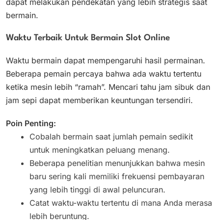
dapat melakukan pendekatan yang lebih strategis saat
bermain.
Waktu Terbaik Untuk Bermain Slot Online
Waktu bermain dapat mempengaruhi hasil permainan.
Beberapa pemain percaya bahwa ada waktu tertentu
ketika mesin lebih “ramah”. Mencari tahu jam sibuk dan
jam sepi dapat memberikan keuntungan tersendiri.
Poin Penting:
Cobalah bermain saat jumlah pemain sedikit
untuk meningkatkan peluang menang.
Beberapa penelitian menunjukkan bahwa mesin
baru sering kali memiliki frekuensi pembayaran
yang lebih tinggi di awal peluncuran.
Catat waktu-waktu tertentu di mana Anda merasa
lebih beruntung.