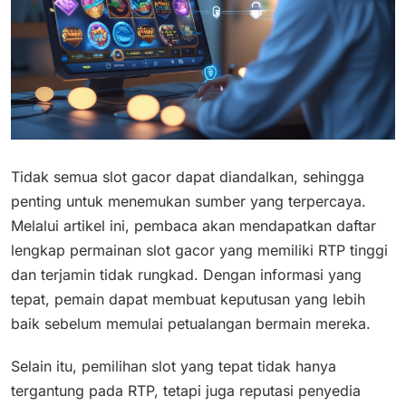
Tidak semua slot gacor dapat diandalkan, sehingga
penting untuk menemukan sumber yang terpercaya.
Melalui artikel ini, pembaca akan mendapatkan daftar
lengkap permainan slot gacor yang memiliki RTP tinggi
dan terjamin tidak rungkad. Dengan informasi yang
tepat, pemain dapat membuat keputusan yang lebih
baik sebelum memulai petualangan bermain mereka.
Selain itu, pemilihan slot yang tepat tidak hanya
tergantung pada RTP, tetapi juga reputasi penyedia