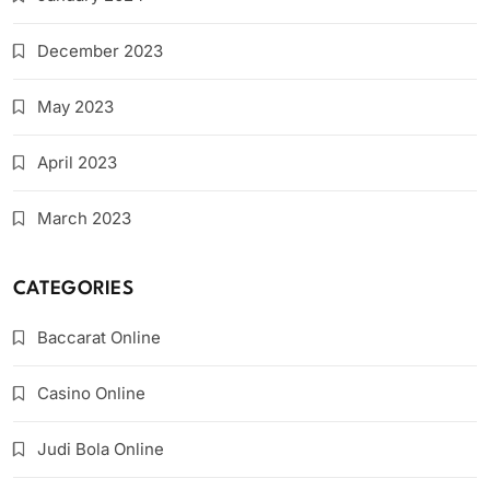
December 2023
May 2023
April 2023
March 2023
CATEGORIES
Baccarat Online
Casino Online
Judi Bola Online