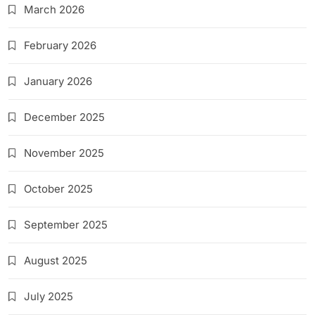
March 2026
February 2026
January 2026
December 2025
November 2025
October 2025
September 2025
August 2025
July 2025