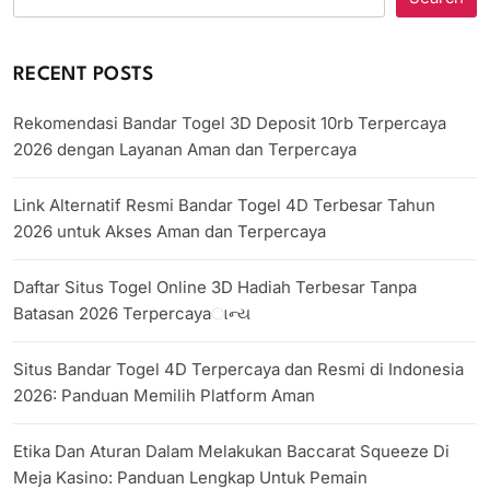
RECENT POSTS
Rekomendasi Bandar Togel 3D Deposit 10rb Terpercaya
2026 dengan Layanan Aman dan Terpercaya
Link Alternatif Resmi Bandar Togel 4D Terbesar Tahun
2026 untuk Akses Aman dan Terpercaya
Daftar Situs Togel Online 3D Hadiah Terbesar Tanpa
Batasan 2026 Terpercayaાન્ય
Situs Bandar Togel 4D Terpercaya dan Resmi di Indonesia
2026: Panduan Memilih Platform Aman
Etika Dan Aturan Dalam Melakukan Baccarat Squeeze Di
Meja Kasino: Panduan Lengkap Untuk Pemain