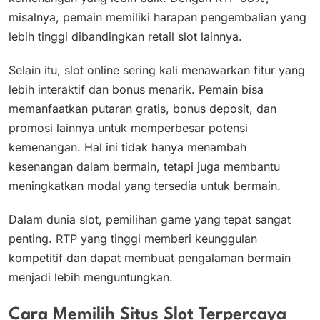
misalnya, pemain memiliki harapan pengembalian yang
lebih tinggi dibandingkan retail slot lainnya.
Selain itu, slot online sering kali menawarkan fitur yang
lebih interaktif dan bonus menarik. Pemain bisa
memanfaatkan putaran gratis, bonus deposit, dan
promosi lainnya untuk memperbesar potensi
kemenangan. Hal ini tidak hanya menambah
kesenangan dalam bermain, tetapi juga membantu
meningkatkan modal yang tersedia untuk bermain.
Dalam dunia slot, pemilihan game yang tepat sangat
penting. RTP yang tinggi memberi keunggulan
kompetitif dan dapat membuat pengalaman bermain
menjadi lebih menguntungkan.
Cara Memilih Situs Slot Terpercaya