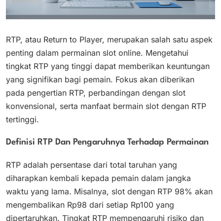
RTP, atau Return to Player, merupakan salah satu aspek
penting dalam permainan slot online. Mengetahui
tingkat RTP yang tinggi dapat memberikan keuntungan
yang signifikan bagi pemain. Fokus akan diberikan
pada pengertian RTP, perbandingan dengan slot
konvensional, serta manfaat bermain slot dengan RTP
tertinggi.
Definisi RTP Dan Pengaruhnya Terhadap Permainan
RTP adalah persentase dari total taruhan yang
diharapkan kembali kepada pemain dalam jangka
waktu yang lama. Misalnya, slot dengan RTP 98% akan
mengembalikan Rp98 dari setiap Rp100 yang
dipertaruhkan. Tingkat RTP mempengaruhi risiko dan