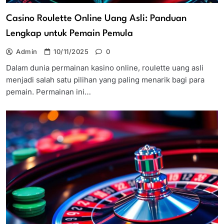
Casino Roulette Online Uang Asli: Panduan
Lengkap untuk Pemain Pemula
Admin
10/11/2025
0
Dalam dunia permainan kasino online, roulette uang asli
menjadi salah satu pilihan yang paling menarik bagi para
pemain. Permainan ini…