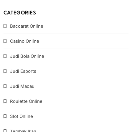
CATEGORIES
Baccarat Online
Casino Online
Judi Bola Online
Judi Esports
Judi Macau
Roulette Online
Slot Online
Tembak Ikan