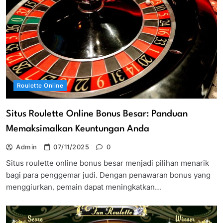
Roulette Online
Situs Roulette Online Bonus Besar: Panduan
Memaksimalkan Keuntungan Anda
Admin
07/11/2025
0
Situs roulette online bonus besar menjadi pilihan menarik
bagi para penggemar judi. Dengan penawaran bonus yang
menggiurkan, pemain dapat meningkatkan…