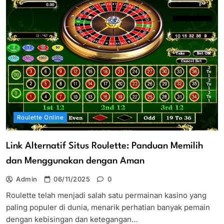
Roulette Online
Link Alternatif Situs Roulette: Panduan Memilih
dan Menggunakan dengan Aman
Admin
06/11/2025
0
Roulette telah menjadi salah satu permainan kasino yang
paling populer di dunia, menarik perhatian banyak pemain
dengan kebisingan dan ketegangan…