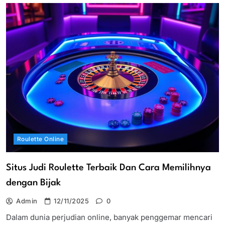
Roulette Online
Situs Judi Roulette Terbaik Dan Cara Memilihnya
dengan Bijak
Admin
12/11/2025
0
Dalam dunia perjudian online, banyak penggemar mencari