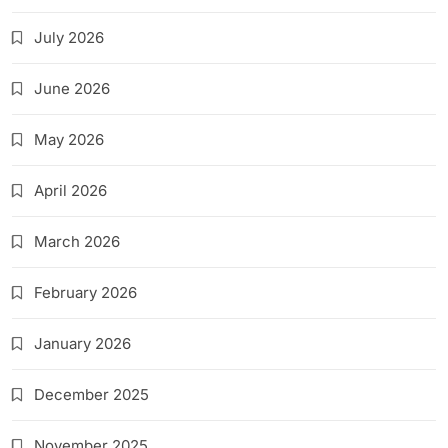
July 2026
June 2026
May 2026
April 2026
March 2026
February 2026
January 2026
December 2025
November 2025