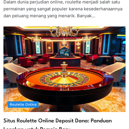
Dalam dunia perjudian online, roulette menjadi salah satu
permainan yang sangat populer karena kesederhanaannya
dan peluang menang yang menarik. Banyak…
Roulette Online
Situs Roulette Online Deposit Dana: Panduan