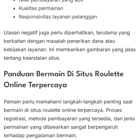
Kualitas permainan
Responsivitas layanan pelanggan
Ulasan negatif juga perlu diperhatikan, terutama yang
berkaitan dengan masalah penarikan dana atau
kebijakan layanan. Ini memberikan gambaran yang jelas
tentang keandalan situs.
Panduan Bermain Di Situs Roulette
Online Terpercaya
Pemain perlu memahami langkah-langkah penting saat
bermain di situs roulette online terpercaya. Proses
registrasi, metode pembayaran yang tersedia, dan jenis
permainan yang ditawarkan sangat berpengaruh
terhadap pengalaman bermain.