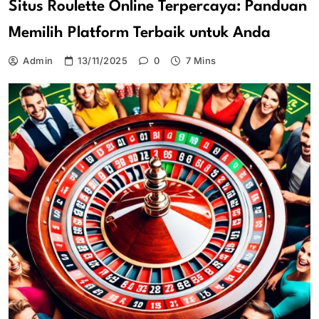
Situs Roulette Online Terpercaya: Panduan
Memilih Platform Terbaik untuk Anda
Admin
13/11/2025
0
7 Mins