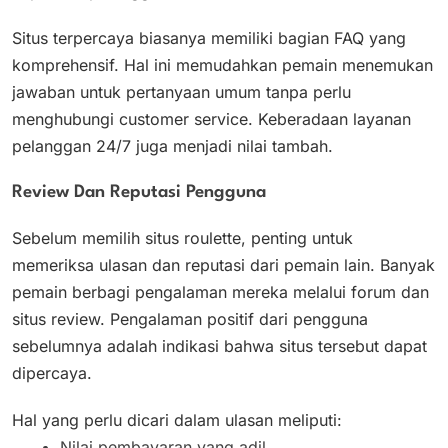
Situs terpercaya biasanya memiliki bagian FAQ yang
komprehensif. Hal ini memudahkan pemain menemukan
jawaban untuk pertanyaan umum tanpa perlu
menghubungi customer service. Keberadaan layanan
pelanggan 24/7 juga menjadi nilai tambah.
Review Dan Reputasi Pengguna
Sebelum memilih situs roulette, penting untuk
memeriksa ulasan dan reputasi dari pemain lain. Banyak
pemain berbagi pengalaman mereka melalui forum dan
situs review. Pengalaman positif dari pengguna
sebelumnya adalah indikasi bahwa situs tersebut dapat
dipercaya.
Hal yang perlu dicari dalam ulasan meliputi:
Nilai pembayaran yang adil