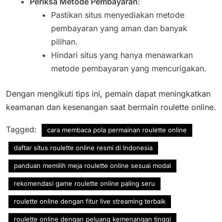
Periksa Metode Pembayaran
:
Pastikan situs menyediakan metode
pembayaran yang aman dan banyak
pilihan.
Hindari situs yang hanya menawarkan
metode pembayaran yang mencurigakan.
Dengan mengikuti tips ini, pemain dapat meningkatkan
keamanan dan kesenangan saat bermain roulette online.
Tagged:
cara membaca pola permainan roulette online
daftar situs roulette online resmi di Indonesia
panduan memilih meja roulette online sesuai modal
rekomendasi game roulette online paling seru
roulette online dengan fitur live streaming terbaik
roulette online dengan peluang kemenangan tinggi