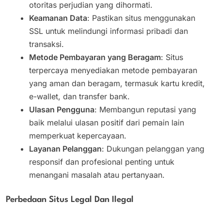
otoritas perjudian yang dihormati.
Keamanan Data
: Pastikan situs menggunakan
SSL untuk melindungi informasi pribadi dan
transaksi.
Metode Pembayaran yang Beragam
: Situs
terpercaya menyediakan metode pembayaran
yang aman dan beragam, termasuk kartu kredit,
e-wallet, dan transfer bank.
Ulasan Pengguna
: Membangun reputasi yang
baik melalui ulasan positif dari pemain lain
memperkuat kepercayaan.
Layanan Pelanggan
: Dukungan pelanggan yang
responsif dan profesional penting untuk
menangani masalah atau pertanyaan.
Perbedaan Situs Legal Dan Ilegal