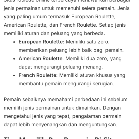
jenis permainan untuk memenuhi selera pemain. Jenis
yang paling umum termasuk European Roulette,
American Roulette, dan French Roulette. Setiap jenis
memiliki aturan dan peluang yang berbeda.
European Roulette
: Memiliki satu zero,
memberikan peluang lebih baik bagi pemain.
American Roulette
: Memiliki dua zero, yang
dapat mengurangi peluang menang.
French Roulette
: Memiliki aturan khusus yang
membantu pemain mengurangi kerugian.
Pemain sebaiknya memahami perbedaan ini sebelum
memilih jenis permainan untuk dimainkan. Dengan
mengetahui jenis yang tepat, pengalaman bermain
dapat lebih menyenangkan dan menguntungkan.