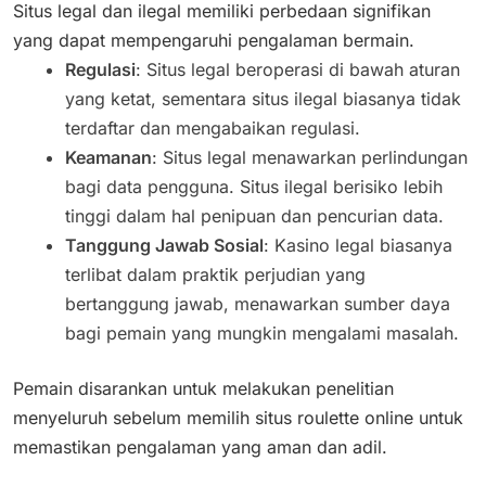
Situs legal dan ilegal memiliki perbedaan signifikan
yang dapat mempengaruhi pengalaman bermain.
Regulasi
: Situs legal beroperasi di bawah aturan
yang ketat, sementara situs ilegal biasanya tidak
terdaftar dan mengabaikan regulasi.
Keamanan
: Situs legal menawarkan perlindungan
bagi data pengguna. Situs ilegal berisiko lebih
tinggi dalam hal penipuan dan pencurian data.
Tanggung Jawab Sosial
: Kasino legal biasanya
terlibat dalam praktik perjudian yang
bertanggung jawab, menawarkan sumber daya
bagi pemain yang mungkin mengalami masalah.
Pemain disarankan untuk melakukan penelitian
menyeluruh sebelum memilih situs roulette online untuk
memastikan pengalaman yang aman dan adil.