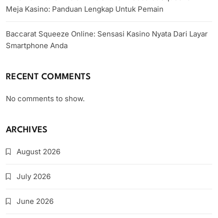
Meja Kasino: Panduan Lengkap Untuk Pemain
Baccarat Squeeze Online: Sensasi Kasino Nyata Dari Layar
Smartphone Anda
RECENT COMMENTS
No comments to show.
ARCHIVES
August 2026
July 2026
June 2026