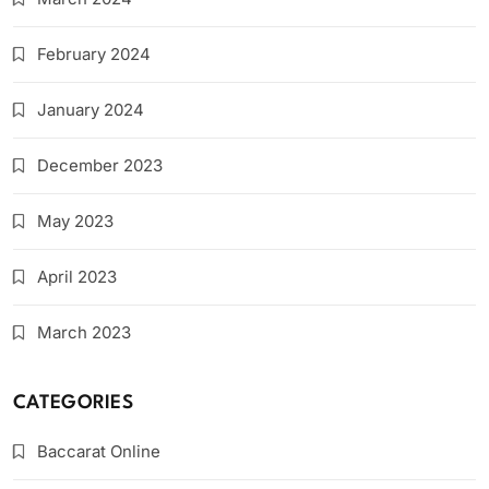
February 2024
January 2024
December 2023
May 2023
April 2023
March 2023
CATEGORIES
Baccarat Online