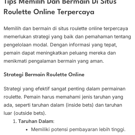
Tips Memilih Dan Bermain Di Situs
Roulette Online Terpercaya
Memilih dan bermain di situs roulette online terpercaya
memerlukan strategi yang baik dan pemahaman tentang
pengelolaan modal. Dengan informasi yang tepat,
pemain dapat meningkatkan peluang mereka dan
menikmati pengalaman bermain yang aman.
Strategi Bermain Roulette Online
Strategi yang efektif sangat penting dalam permainan
roulette. Pemain harus memahami jenis taruhan yang
ada, seperti taruhan dalam (inside bets) dan taruhan
luar (outside bets).
Taruhan Dalam
:
Memiliki potensi pembayaran lebih tinggi.