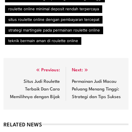
roulette online minimal deposit rendah terpercaya
situs roulette online dengan pembayaran tercepat
strategi martingale pada permainan roulette online
teknik bermain aman di roulette online
Post
Previous:
Next:
navigation
Situs Judi Roulette
Permainan Judi Macau
Terbaik Dan Cara
Peluang Menang Tinggi:
Memilihnya dengan Bijak
Strategi dan Tips Sukses
RELATED NEWS