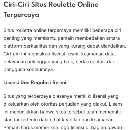
Ciri-Ciri Situs Roulette Online
Terpercaya
Situs roulette online terpercaya memiliki beberapa ciri
penting yang membantu pemain membedakan antara
platform berkualitas dan yang kurang dapat diandalkan.
Ciri-ciri ini mencakup lisensi resmi, keamanan data,
pelayanan pelanggan yang baik, serta reputasi dari
pengguna sebelumnya.
Lisensi Dan Regulasi Resmi
Situs yang terpercaya biasanya memiliki lisensi yang
dikeluarkan oleh otoritas perjudian yang diakui. Lisensi
ini menunjukkan bahwa situs tersebut telah memenuhi
standar tertentu dalam hal keadilan dan keamanan.
Pemain harus memeriksa logo lisensi di bagian bawah