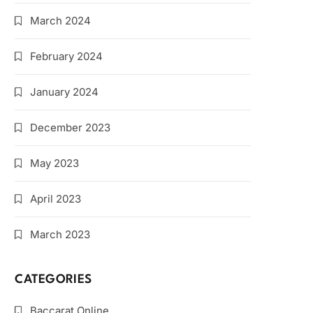
March 2024
February 2024
January 2024
December 2023
May 2023
April 2023
March 2023
CATEGORIES
Baccarat Online