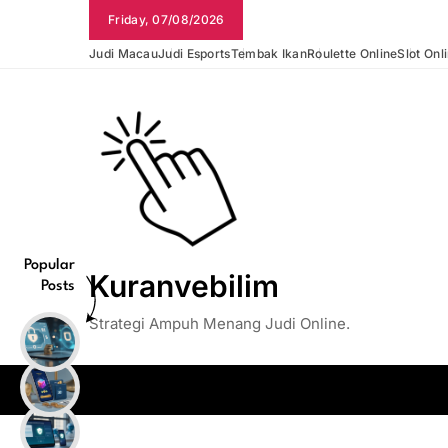
Skip
Friday, 07/08/2026
to
Judi Macau
Judi Esports
Tembak Ikan
Roulette Online
Slot Onl
content
Popular
Kuranvebilim
Posts
Strategi Ampuh Menang Judi Online.