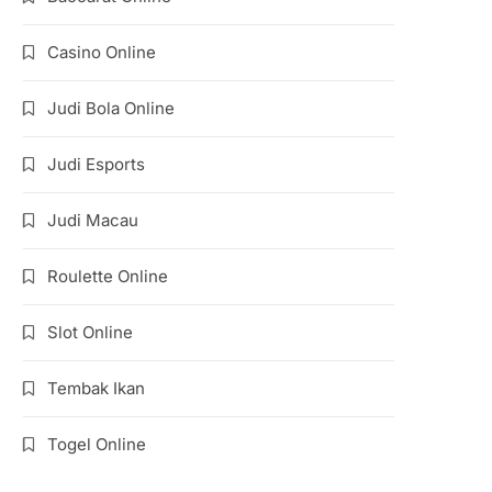
Casino Online
Judi Bola Online
Judi Esports
Judi Macau
Roulette Online
Slot Online
Tembak Ikan
Togel Online