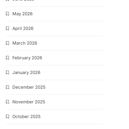
May 2026
April 2026
March 2026
February 2026
January 2026
December 2025
November 2025
October 2025