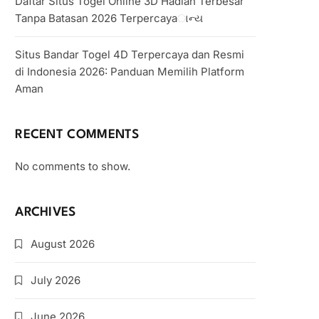
Daftar Situs Togel Online 3D Hadiah Terbesar
Tanpa Batasan 2026 Terpercayaાન્ય
Situs Bandar Togel 4D Terpercaya dan Resmi
di Indonesia 2026: Panduan Memilih Platform
Aman
RECENT COMMENTS
No comments to show.
ARCHIVES
August 2026
July 2026
June 2026