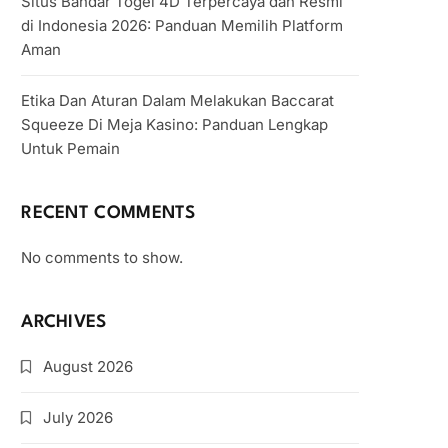
Situs Bandar Togel 4D Terpercaya dan Resmi
di Indonesia 2026: Panduan Memilih Platform
Aman
Etika Dan Aturan Dalam Melakukan Baccarat
Squeeze Di Meja Kasino: Panduan Lengkap
Untuk Pemain
RECENT COMMENTS
No comments to show.
ARCHIVES
August 2026
July 2026