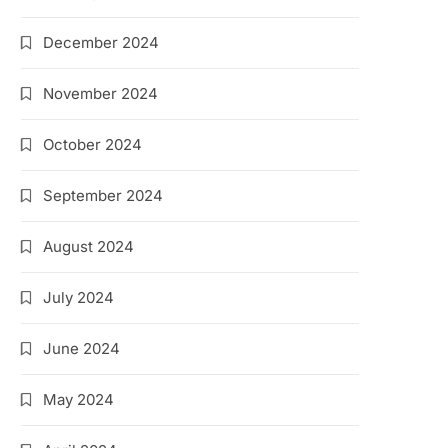
December 2024
November 2024
October 2024
September 2024
August 2024
July 2024
June 2024
May 2024