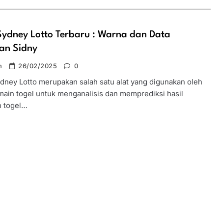
Sydney Lotto Terbaru : Warna dan Data
an Sidny
n
26/02/2025
0
ydney Lotto merupakan salah satu alat yang digunakan oleh
main togel untuk menganalisis dan memprediksi hasil
n togel…