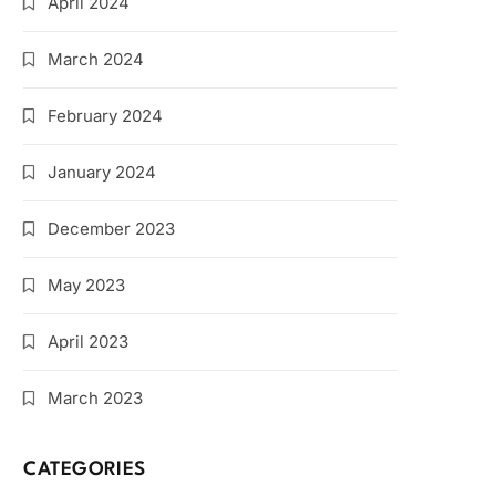
April 2024
March 2024
February 2024
January 2024
December 2023
May 2023
April 2023
March 2023
CATEGORIES