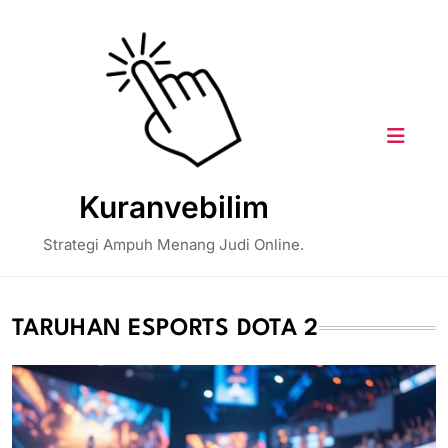
Skip
to
content
Kuranvebilim
Strategi Ampuh Menang Judi Online.
TARUHAN ESPORTS DOTA 2