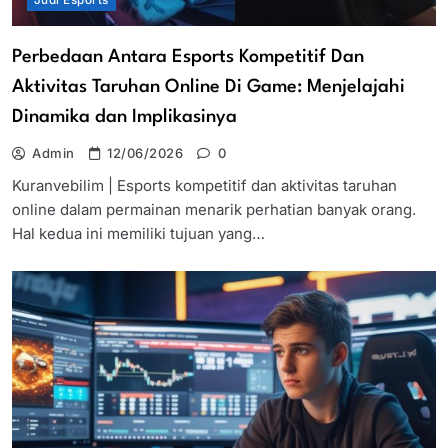
Judi Esports
Perbedaan Antara Esports Kompetitif Dan
Aktivitas Taruhan Online Di Game: Menjelajahi
Dinamika dan Implikasinya
Admin
12/06/2026
0
Kuranvebilim | Esports kompetitif dan aktivitas taruhan
online dalam permainan menarik perhatian banyak orang.
Hal kedua ini memiliki tujuan yang…