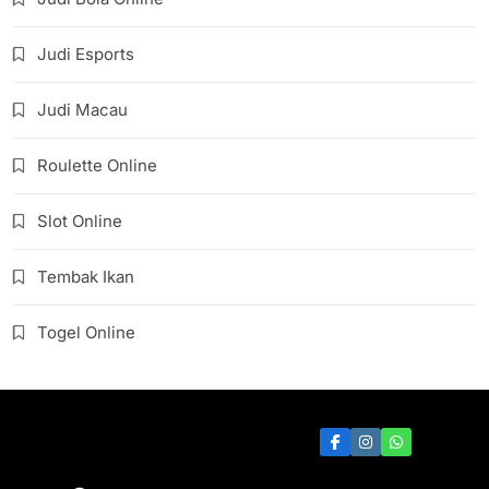
Judi Esports
Judi Macau
Roulette Online
Slot Online
Tembak Ikan
Togel Online