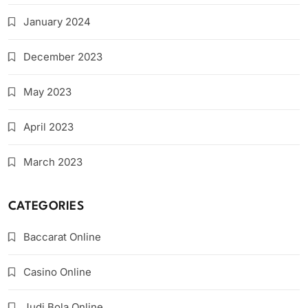
January 2024
December 2023
May 2023
April 2023
March 2023
CATEGORIES
Baccarat Online
Casino Online
Judi Bola Online