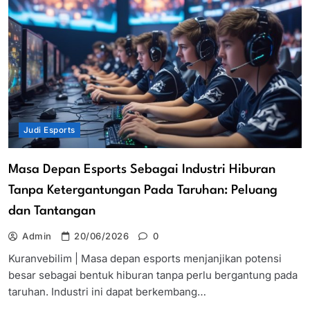
Judi Esports
Masa Depan Esports Sebagai Industri Hiburan
Tanpa Ketergantungan Pada Taruhan: Peluang
dan Tantangan
Admin
20/06/2026
0
Kuranvebilim | Masa depan esports menjanjikan potensi
besar sebagai bentuk hiburan tanpa perlu bergantung pada
taruhan. Industri ini dapat berkembang…