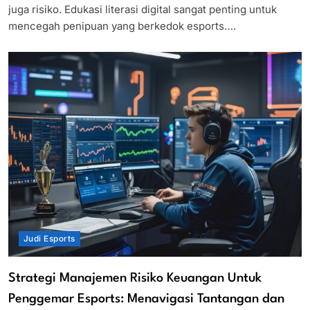
juga risiko. Edukasi literasi digital sangat penting untuk
mencegah penipuan yang berkedok esports….
Judi Esports
Strategi Manajemen Risiko Keuangan Untuk
Penggemar Esports: Menavigasi Tantangan dan