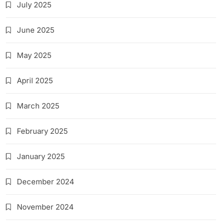
July 2025
June 2025
May 2025
April 2025
March 2025
February 2025
January 2025
December 2024
November 2024