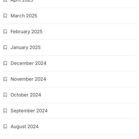
March 2025
February 2025
January 2025
December 2024
November 2024
October 2024
September 2024
August 2024