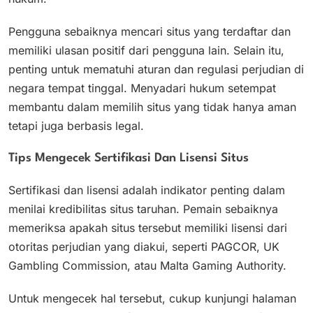
Pengguna sebaiknya mencari situs yang terdaftar dan
memiliki ulasan positif dari pengguna lain. Selain itu,
penting untuk mematuhi aturan dan regulasi perjudian di
negara tempat tinggal. Menyadari hukum setempat
membantu dalam memilih situs yang tidak hanya aman
tetapi juga berbasis legal.
Tips Mengecek Sertifikasi Dan Lisensi Situs
Sertifikasi dan lisensi adalah indikator penting dalam
menilai kredibilitas situs taruhan. Pemain sebaiknya
memeriksa apakah situs tersebut memiliki lisensi dari
otoritas perjudian yang diakui, seperti PAGCOR, UK
Gambling Commission, atau Malta Gaming Authority.
Untuk mengecek hal tersebut, cukup kunjungi halaman