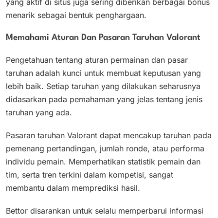
yang aktif di situs juga sering diberikan berbagai bonus
menarik sebagai bentuk penghargaan.
Memahami Aturan Dan Pasaran Taruhan Valorant
Pengetahuan tentang aturan permainan dan pasar
taruhan adalah kunci untuk membuat keputusan yang
lebih baik. Setiap taruhan yang dilakukan seharusnya
didasarkan pada pemahaman yang jelas tentang jenis
taruhan yang ada.
Pasaran taruhan Valorant dapat mencakup taruhan pada
pemenang pertandingan, jumlah ronde, atau performa
individu pemain. Memperhatikan statistik pemain dan
tim, serta tren terkini dalam kompetisi, sangat
membantu dalam memprediksi hasil.
Bettor disarankan untuk selalu memperbarui informasi