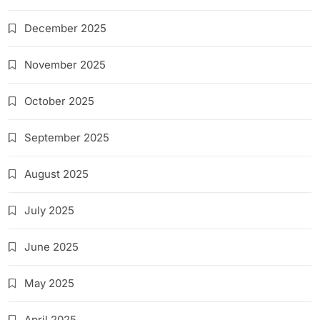
December 2025
November 2025
October 2025
September 2025
August 2025
July 2025
June 2025
May 2025
April 2025