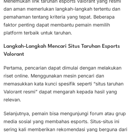
Menemukan link taruhan esports Valorant yang resmi
dan aman memerlukan langkah-langkah tertentu dan
pemahaman tentang kriteria yang tepat. Beberapa
faktor penting dapat membantu pemain memilih
platform terbaik untuk taruhan.
Langkah-Langkah Mencari Situs Taruhan Esports
Valorant
Pertama, pencarian dapat dimulai dengan melakukan
riset online. Menggunakan mesin pencari dan
memasukkan kata kunci spesifik seperti “situs taruhan
Valorant resmi” dapat mengarah kepada hasil yang
relevan.
Selanjutnya, pemain bisa mengunjungi forum atau grup
media sosial yang membahas esports. Situs-situs ini
sering kali memberikan rekomendasi yang berguna dari