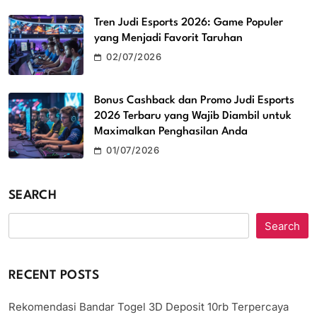
Tren Judi Esports 2026: Game Populer
yang Menjadi Favorit Taruhan
02/07/2026
Bonus Cashback dan Promo Judi Esports
2026 Terbaru yang Wajib Diambil untuk
Maximalkan Penghasilan Anda
01/07/2026
SEARCH
Search
RECENT POSTS
Rekomendasi Bandar Togel 3D Deposit 10rb Terpercaya