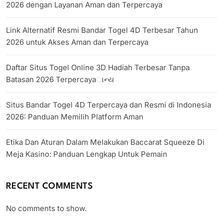
2026 dengan Layanan Aman dan Terpercaya
Link Alternatif Resmi Bandar Togel 4D Terbesar Tahun
2026 untuk Akses Aman dan Terpercaya
Daftar Situs Togel Online 3D Hadiah Terbesar Tanpa
Batasan 2026 Terpercayaાન્ય
Situs Bandar Togel 4D Terpercaya dan Resmi di Indonesia
2026: Panduan Memilih Platform Aman
Etika Dan Aturan Dalam Melakukan Baccarat Squeeze Di
Meja Kasino: Panduan Lengkap Untuk Pemain
RECENT COMMENTS
No comments to show.