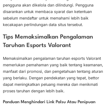
pengguna akan dikelola dan dilindungi. Pengguna
disarankan untuk membaca syarat dan ketentuan
sebelum mendaftar untuk memahami lebih baik
kecakapan perlindungan data situs tersebut.
Tips Memaksimalkan Pengalaman
Taruhan Esports Valorant
Memaksimalkan pengalaman taruhan esports Valorant
memerlukan pemahaman yang baik tentang keamanan,
manfaat dari promosi, dan pengetahuan tentang aturan
yang berlaku. Dengan pendekatan yang tepat, bettor
dapat meningkatkan peluang mereka dan menikmati
proses taruhan dengan lebih baik.
Panduan Menghindari Link Palsu Atau Penipuan