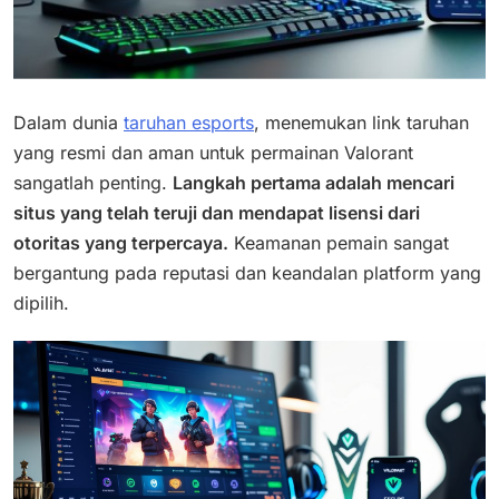
Dalam dunia
taruhan esports
, menemukan link taruhan
yang resmi dan aman untuk permainan Valorant
sangatlah penting.
Langkah pertama adalah mencari
situs yang telah teruji dan mendapat lisensi dari
otoritas yang terpercaya.
Keamanan pemain sangat
bergantung pada reputasi dan keandalan platform yang
dipilih.