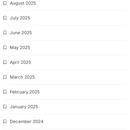
August 2025
July 2025
June 2025
May 2025
April 2025
March 2025
February 2025
January 2025
December 2024