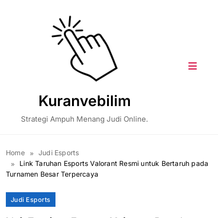
Skip
to
content
Kuranvebilim
Strategi Ampuh Menang Judi Online.
Home
Judi Esports
Link Taruhan Esports Valorant Resmi untuk Bertaruh pada
Turnamen Besar Terpercaya
Judi Esports