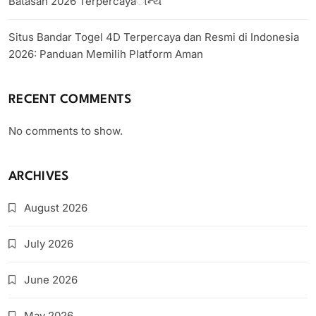
Batasan 2026 Terpercayaાન્ય
Situs Bandar Togel 4D Terpercaya dan Resmi di Indonesia
2026: Panduan Memilih Platform Aman
RECENT COMMENTS
No comments to show.
ARCHIVES
August 2026
July 2026
June 2026
May 2026