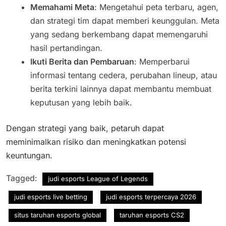
Memahami Meta
: Mengetahui peta terbaru, agen,
dan strategi tim dapat memberi keunggulan. Meta
yang sedang berkembang dapat memengaruhi
hasil pertandingan.
Ikuti Berita dan Pembaruan
: Memperbarui
informasi tentang cedera, perubahan lineup, atau
berita terkini lainnya dapat membantu membuat
keputusan yang lebih baik.
Dengan strategi yang baik, petaruh dapat
meminimalkan risiko dan meningkatkan potensi
keuntungan.
Tagged:
judi esports League of Legends
judi esports live betting
judi esports terpercaya 2026
situs taruhan esports global
taruhan esports CS2