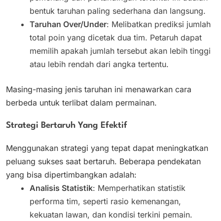
bentuk taruhan paling sederhana dan langsung.
Taruhan Over/Under
: Melibatkan prediksi jumlah
total poin yang dicetak dua tim. Petaruh dapat
memilih apakah jumlah tersebut akan lebih tinggi
atau lebih rendah dari angka tertentu.
Masing-masing jenis taruhan ini menawarkan cara
berbeda untuk terlibat dalam permainan.
Strategi Bertaruh Yang Efektif
Menggunakan strategi yang tepat dapat meningkatkan
peluang sukses saat bertaruh. Beberapa pendekatan
yang bisa dipertimbangkan adalah:
Analisis Statistik
: Memperhatikan statistik
performa tim, seperti rasio kemenangan,
kekuatan lawan, dan kondisi terkini pemain.