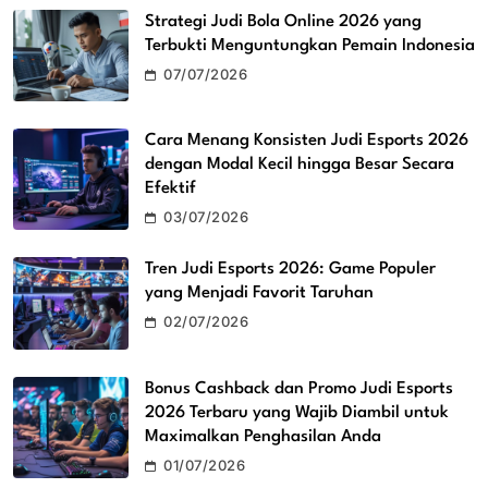
Strategi Judi Bola Online 2026 yang
Terbukti Menguntungkan Pemain Indonesia
07/07/2026
Cara Menang Konsisten Judi Esports 2026
dengan Modal Kecil hingga Besar Secara
Efektif
03/07/2026
Tren Judi Esports 2026: Game Populer
yang Menjadi Favorit Taruhan
02/07/2026
Bonus Cashback dan Promo Judi Esports
2026 Terbaru yang Wajib Diambil untuk
Maximalkan Penghasilan Anda
01/07/2026