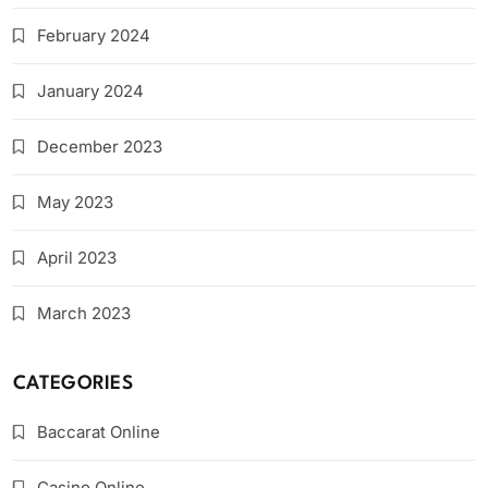
February 2024
January 2024
December 2023
May 2023
April 2023
March 2023
CATEGORIES
Baccarat Online
Casino Online