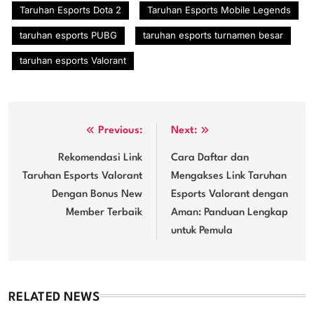
Taruhan Esports Dota 2
Taruhan Esports Mobile Legends
taruhan esports PUBG
taruhan esports turnamen besar
taruhan esports Valorant
Post
Previous:
Next:
navigation
Rekomendasi Link
Cara Daftar dan
Taruhan Esports Valorant
Mengakses Link Taruhan
Dengan Bonus New
Esports Valorant dengan
Member Terbaik
Aman: Panduan Lengkap
untuk Pemula
RELATED NEWS