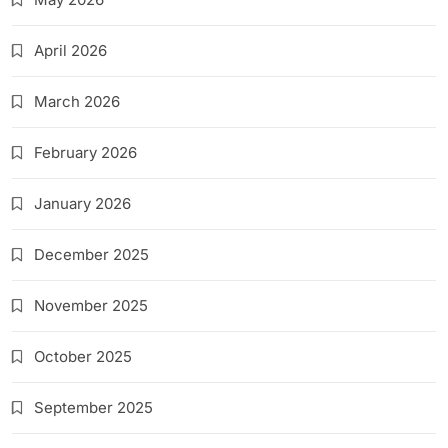
April 2026
March 2026
February 2026
January 2026
December 2025
November 2025
October 2025
September 2025