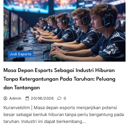
Judi Esports
Masa Depan Esports Sebagai Industri Hiburan
Tanpa Ketergantungan Pada Taruhan: Peluang
dan Tantangan
Admin
20/06/2026
0
Kuranvebilim | Masa depan esports menjanjikan potensi
besar sebagai bentuk hiburan tanpa perlu bergantung pada
taruhan. Industri ini dapat berkembang…