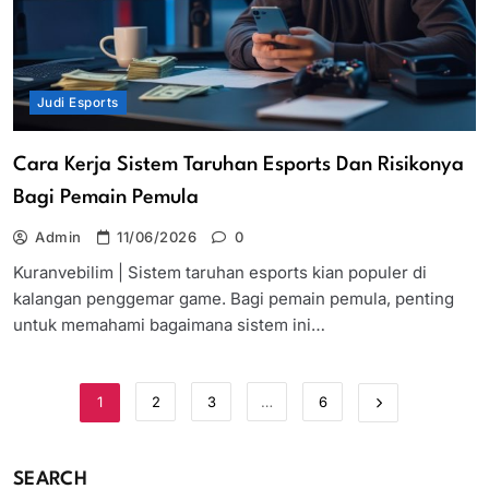
Judi Esports
Cara Kerja Sistem Taruhan Esports Dan Risikonya
Bagi Pemain Pemula
Admin
11/06/2026
0
Kuranvebilim | Sistem taruhan esports kian populer di
kalangan penggemar game. Bagi pemain pemula, penting
untuk memahami bagaimana sistem ini…
1
2
3
…
6
SEARCH