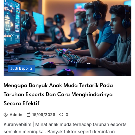
Judi Esports
Mengapa Banyak Anak Muda Tertarik Pada
Taruhan Esports Dan Cara Menghindarinya
Secara Efektif
Admin
15/06/2026
0
Kuranvebilim | Minat anak muda terhadap taruhan esports
semakin meningkat. Banyak faktor seperti kecintaan