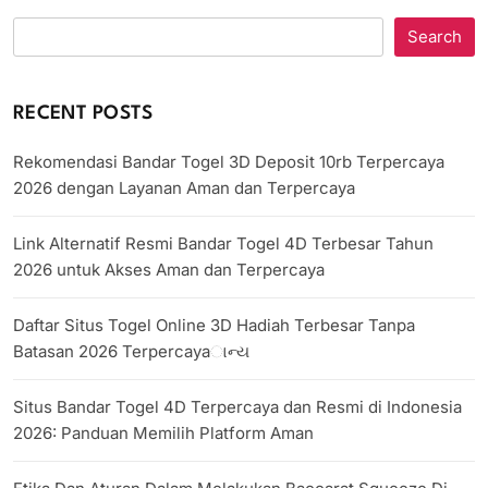
Search
RECENT POSTS
Rekomendasi Bandar Togel 3D Deposit 10rb Terpercaya
2026 dengan Layanan Aman dan Terpercaya
Link Alternatif Resmi Bandar Togel 4D Terbesar Tahun
2026 untuk Akses Aman dan Terpercaya
Daftar Situs Togel Online 3D Hadiah Terbesar Tanpa
Batasan 2026 Terpercayaાન્ય
Situs Bandar Togel 4D Terpercaya dan Resmi di Indonesia
2026: Panduan Memilih Platform Aman