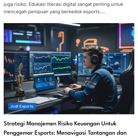
juga risiko. Edukasi literasi digital sangat penting untuk
mencegah penipuan yang berkedok esports….
Judi Esports
Strategi Manajemen Risiko Keuangan Untuk
Penggemar Esports: Menavigasi Tantangan dan