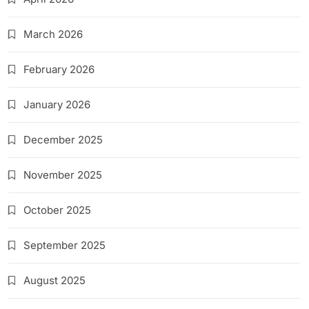
March 2026
February 2026
January 2026
December 2025
November 2025
October 2025
September 2025
August 2025