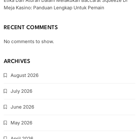
Etika Dan Aturan Dalam Melakukan Baccarat Squeeze Di
Meja Kasino: Panduan Lengkap Untuk Pemain
RECENT COMMENTS
No comments to show.
ARCHIVES
August 2026
July 2026
June 2026
May 2026
April 2026