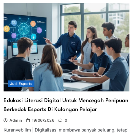
Judi Esports
Edukasi Literasi Digital Untuk Mencegah Penipuan
Berkedok Esports Di Kalangan Pelajar
Admin
19/06/2026
0
Kuranvebilim | Digitalisasi membawa banyak peluang, tetapi