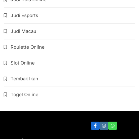
Judi Esports
Judi Macau
Roulette Online
Slot Online
Tembak Ikan
Togel Online