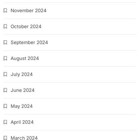
November 2024
October 2024
September 2024
August 2024
July 2024
June 2024
May 2024
April 2024
March 2024