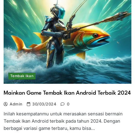
Tembak Ikan
Mainkan Game Tembak Ikan Android Terbaik 2024
Admin
30/03/2024
0
Inilah kesempatanmu untuk merasakan sensasi bermain
Tembak Ikan Android terbaik pada tahun 2024. Dengan
berbagai variasi game terbaru, kamu bisa…