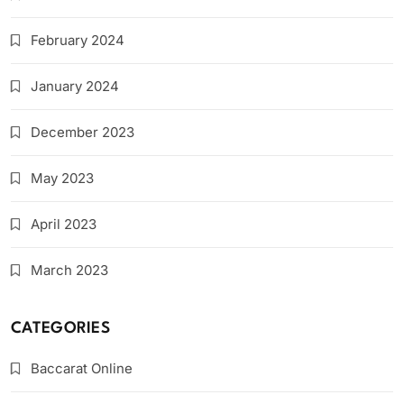
February 2024
January 2024
December 2023
May 2023
April 2023
March 2023
CATEGORIES
Baccarat Online