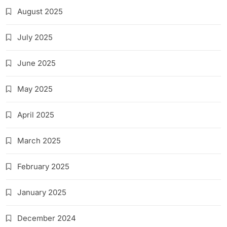
August 2025
July 2025
June 2025
May 2025
April 2025
March 2025
February 2025
January 2025
December 2024