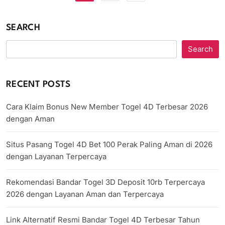
SEARCH
Search
RECENT POSTS
Cara Klaim Bonus New Member Togel 4D Terbesar 2026
dengan Aman
Situs Pasang Togel 4D Bet 100 Perak Paling Aman di 2026
dengan Layanan Terpercaya
Rekomendasi Bandar Togel 3D Deposit 10rb Terpercaya
2026 dengan Layanan Aman dan Terpercaya
Link Alternatif Resmi Bandar Togel 4D Terbesar Tahun