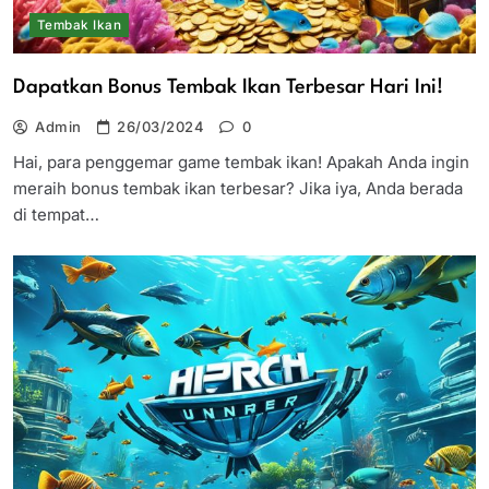
Tembak Ikan
Dapatkan Bonus Tembak Ikan Terbesar Hari Ini!
Admin
26/03/2024
0
Hai, para penggemar game tembak ikan! Apakah Anda ingin
meraih bonus tembak ikan terbesar? Jika iya, Anda berada
di tempat…