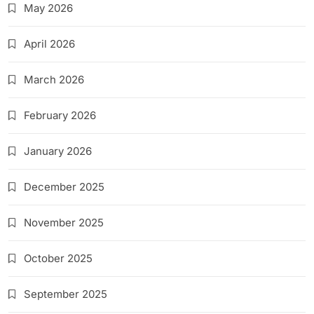
May 2026
April 2026
March 2026
February 2026
January 2026
December 2025
November 2025
October 2025
September 2025