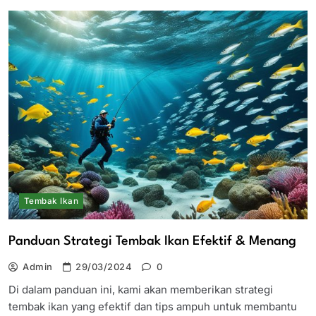
Tembak Ikan
Panduan Strategi Tembak Ikan Efektif & Menang
Admin
29/03/2024
0
Di dalam panduan ini, kami akan memberikan strategi
tembak ikan yang efektif dan tips ampuh untuk membantu