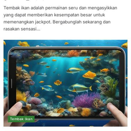
Tembak ikan adalah permainan seru dan mengasyikkan
yang dapat memberikan kesempatan besar untuk
memenangkan jackpot. Bergabunglah sekarang dan
rasakan sensasi…
Tembak Ikan