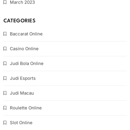
March 2023
CATEGORIES
Baccarat Online
Casino Online
Judi Bola Online
Judi Esports
Judi Macau
Roulette Online
Slot Online