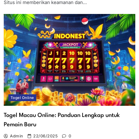
Situs ini memberikan keamanan dan…
Togel Online
Togel Macau Online: Panduan Lengkap untuk
Pemain Baru
Admin
22/06/2025
0