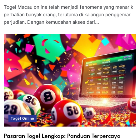
Togel Macau online telah menjadi fenomena yang menarik
perhatian banyak orang, terutama di kalangan penggemar
perjudian. Dengan kemudahan akses dari…
Togel Online
Pasaran Togel Lengkap: Panduan Terpercaya