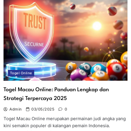
Togel Online
Togel Macau Online: Panduan Lengkap dan
Strategi Terpercaya 2025
Admin
03/05/2025
0
Togel Macau Online merupakan permainan judi angka yang
kini semakin populer di kalangan pemain Indonesia.