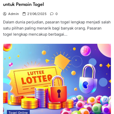
untuk Pemain Togel
Admin
21/06/2025
0
Dalam dunia perjudian, pasaran togel lengkap menjadi salah
satu pilihan paling menarik bagi banyak orang. Pasaran
togel lengkap mencakup berbagai…
Togel Online