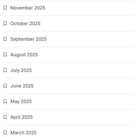
November 2025
October 2025
September 2025
August 2025
July 2025
June 2025
May 2025
April 2025
March 2025