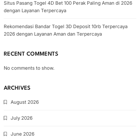
Situs Pasang Togel 4D Bet 100 Perak Paling Aman di 2026
dengan Layanan Terpercaya
Rekomendasi Bandar Togel 3D Deposit 10rb Terpercaya
2026 dengan Layanan Aman dan Terpercaya
RECENT COMMENTS
No comments to show.
ARCHIVES
August 2026
July 2026
June 2026