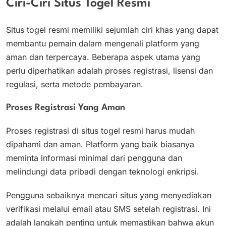
Ciri-Ciri Situs Togel Resmi
Situs togel resmi memiliki sejumlah ciri khas yang dapat
membantu pemain dalam mengenali platform yang
aman dan terpercaya. Beberapa aspek utama yang
perlu diperhatikan adalah proses registrasi, lisensi dan
regulasi, serta metode pembayaran.
Proses Registrasi Yang Aman
Proses registrasi di situs togel resmi harus mudah
dipahami dan aman. Platform yang baik biasanya
meminta informasi minimal dari pengguna dan
melindungi data pribadi dengan teknologi enkripsi.
Pengguna sebaiknya mencari situs yang menyediakan
verifikasi melalui email atau SMS setelah registrasi. Ini
adalah langkah penting untuk memastikan bahwa akun