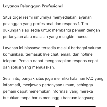
Layanan Pelanggan Profesional
Situs togel resmi umumnya menyediakan layanan
pelanggan yang profesional dan responsif. Tim
dukungan siap sedia untuk membantu pemain dengan
pertanyaan atau masalah yang mungkin muncul.
Layanan ini biasanya tersedia melalui berbagai saluran
komunikasi, termasuk live chat, email, dan hotline
telepon. Pemain dapat mengharapkan respons cepat
dan solusi yang memuaskan.
Selain itu, banyak situs juga memiliki halaman FAQ yang
informatif, menjawab pertanyaan umum, sehingga
pemain dapat menemukan informasi yang mereka
butuhkan tanpa harus menunggu bantuan langsung.