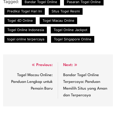
Tagged:
Bandar Togel Online
Pasaran Togel Online
Prediksi Togel Hari Ini
Situs Togel Resmi
Togel 4D Online
Togel Macau Online
Togel Online Indonesia
Togel Online Jackpot
togel online terpercaya
Togel Singapore Online
Post
Previous:
Next:
navigation
Togel Macau Online:
Bandar Togel Online
Panduan Lengkap untuk
Terpercaya: Panduan
Pemain Baru
Memilih Situs yang Aman
dan Terpercaya