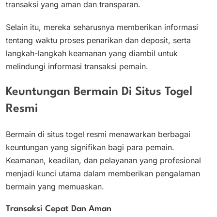
transaksi yang aman dan transparan.
Selain itu, mereka seharusnya memberikan informasi
tentang waktu proses penarikan dan deposit, serta
langkah-langkah keamanan yang diambil untuk
melindungi informasi transaksi pemain.
Keuntungan Bermain Di Situs Togel
Resmi
Bermain di situs togel resmi menawarkan berbagai
keuntungan yang signifikan bagi para pemain.
Keamanan, keadilan, dan pelayanan yang profesional
menjadi kunci utama dalam memberikan pengalaman
bermain yang memuaskan.
Transaksi Cepat Dan Aman