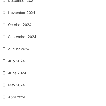
December 2024
November 2024
October 2024
September 2024
August 2024
July 2024
June 2024
May 2024
April 2024