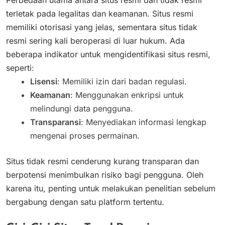
Perbedaan utama antara situs resmi dan tidak resmi
terletak pada legalitas dan keamanan. Situs resmi
memiliki otorisasi yang jelas, sementara situs tidak
resmi sering kali beroperasi di luar hukum. Ada
beberapa indikator untuk mengidentifikasi situs resmi,
seperti:
Lisensi
: Memiliki izin dari badan regulasi.
Keamanan
: Menggunakan enkripsi untuk
melindungi data pengguna.
Transparansi
: Menyediakan informasi lengkap
mengenai proses permainan.
Situs tidak resmi cenderung kurang transparan dan
berpotensi menimbulkan risiko bagi pengguna. Oleh
karena itu, penting untuk melakukan penelitian sebelum
bergabung dengan satu platform tertentu.