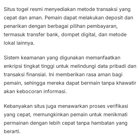
Situs togel resmi menyediakan metode transaksi yang
cepat dan aman. Pemain dapat melakukan deposit dan
penarikan dengan berbagai pilihan pembayaran,
termasuk transfer bank, dompet digital, dan metode
lokal lainnya.
Sistem keamanan yang digunakan memanfaatkan
enkripsi tingkat tinggi untuk melindungi data pribadi dan
transaksi finansial. Ini memberikan rasa aman bagi
pemain, sehingga mereka dapat bermain tanpa khawatir
akan kebocoran informasi.
Kebanyakan situs juga menawarkan proses verifikasi
yang cepat, memungkinkan pemain untuk menikmati
permainan dengan lebih cepat tanpa hambatan yang
berarti.