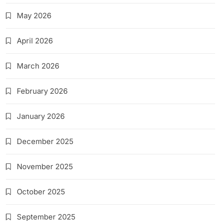
May 2026
April 2026
March 2026
February 2026
January 2026
December 2025
November 2025
October 2025
September 2025