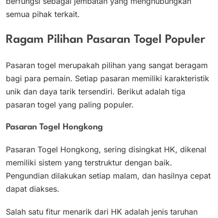
berfungsi sebagai jembatan yang menghubungkan
semua pihak terkait.
Ragam Pilihan Pasaran Togel Populer
Pasaran togel merupakah pilihan yang sangat beragam
bagi para pemain. Setiap pasaran memiliki karakteristik
unik dan daya tarik tersendiri. Berikut adalah tiga
pasaran togel yang paling populer.
Pasaran Togel Hongkong
Pasaran Togel Hongkong, sering disingkat HK, dikenal
memiliki sistem yang terstruktur dengan baik.
Pengundian dilakukan setiap malam, dan hasilnya cepat
dapat diakses.
Salah satu fitur menarik dari HK adalah jenis taruhan