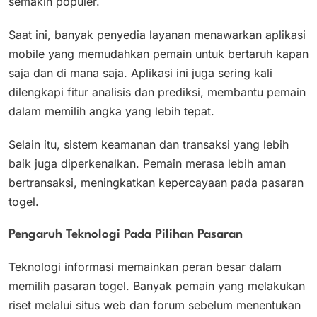
semakin populer.
Saat ini, banyak penyedia layanan menawarkan aplikasi
mobile yang memudahkan pemain untuk bertaruh kapan
saja dan di mana saja. Aplikasi ini juga sering kali
dilengkapi fitur analisis dan prediksi, membantu pemain
dalam memilih angka yang lebih tepat.
Selain itu, sistem keamanan dan transaksi yang lebih
baik juga diperkenalkan. Pemain merasa lebih aman
bertransaksi, meningkatkan kepercayaan pada pasaran
togel.
Pengaruh Teknologi Pada Pilihan Pasaran
Teknologi informasi memainkan peran besar dalam
memilih pasaran togel. Banyak pemain yang melakukan
riset melalui situs web dan forum sebelum menentukan