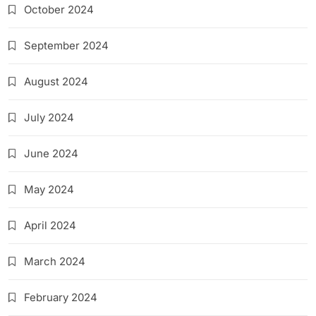
October 2024
September 2024
August 2024
July 2024
June 2024
May 2024
April 2024
March 2024
February 2024