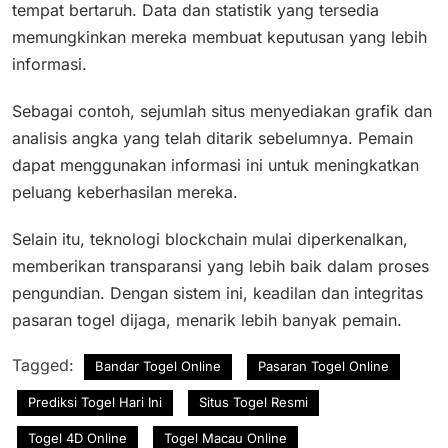
tempat bertaruh. Data dan statistik yang tersedia
memungkinkan mereka membuat keputusan yang lebih
informasi.
Sebagai contoh, sejumlah situs menyediakan grafik dan
analisis angka yang telah ditarik sebelumnya. Pemain
dapat menggunakan informasi ini untuk meningkatkan
peluang keberhasilan mereka.
Selain itu, teknologi blockchain mulai diperkenalkan,
memberikan transparansi yang lebih baik dalam proses
pengundian. Dengan sistem ini, keadilan dan integritas
pasaran togel dijaga, menarik lebih banyak pemain.
Tagged:
Bandar Togel Online
Pasaran Togel Online
Prediksi Togel Hari Ini
Situs Togel Resmi
Togel 4D Online
Togel Macau Online