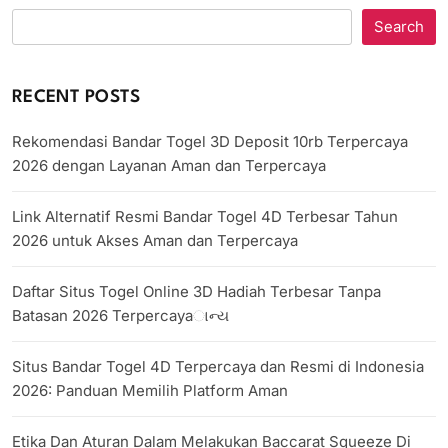
Search
RECENT POSTS
Rekomendasi Bandar Togel 3D Deposit 10rb Terpercaya
2026 dengan Layanan Aman dan Terpercaya
Link Alternatif Resmi Bandar Togel 4D Terbesar Tahun
2026 untuk Akses Aman dan Terpercaya
Daftar Situs Togel Online 3D Hadiah Terbesar Tanpa
Batasan 2026 Terpercayaાન્ય
Situs Bandar Togel 4D Terpercaya dan Resmi di Indonesia
2026: Panduan Memilih Platform Aman
Etika Dan Aturan Dalam Melakukan Baccarat Squeeze Di