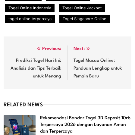
Togel Online Indonesia
Togel Online Jackpot
togel online terpercaya
Togel Singapore Online
Post
Previous:
Next:
navigation
Prediksi Togel Hari Ini:
Togel Macau Online:
Analisis dan Tips Terbaik
Panduan Lengkap untuk
untuk Menang
Pemain Baru
RELATED NEWS
Rekomendasi Bandar Togel 3D Deposit 10rb
Terpercaya 2026 dengan Layanan Aman
dan Terpercaya