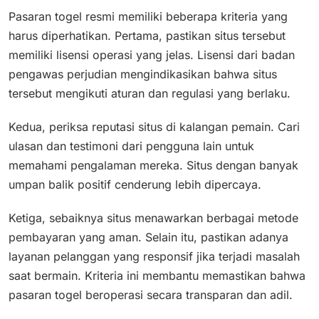
Pasaran togel resmi memiliki beberapa kriteria yang
harus diperhatikan. Pertama, pastikan situs tersebut
memiliki lisensi operasi yang jelas. Lisensi dari badan
pengawas perjudian mengindikasikan bahwa situs
tersebut mengikuti aturan dan regulasi yang berlaku.
Kedua, periksa reputasi situs di kalangan pemain. Cari
ulasan dan testimoni dari pengguna lain untuk
memahami pengalaman mereka. Situs dengan banyak
umpan balik positif cenderung lebih dipercaya.
Ketiga, sebaiknya situs menawarkan berbagai metode
pembayaran yang aman. Selain itu, pastikan adanya
layanan pelanggan yang responsif jika terjadi masalah
saat bermain. Kriteria ini membantu memastikan bahwa
pasaran togel beroperasi secara transparan dan adil.