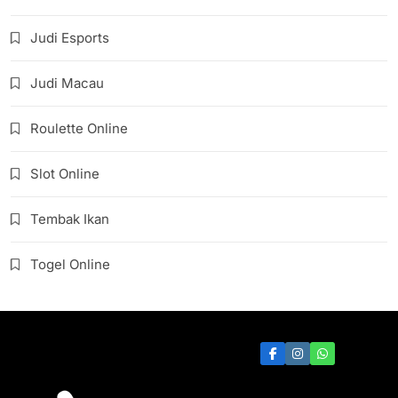
Judi Esports
Judi Macau
Roulette Online
Slot Online
Tembak Ikan
Togel Online