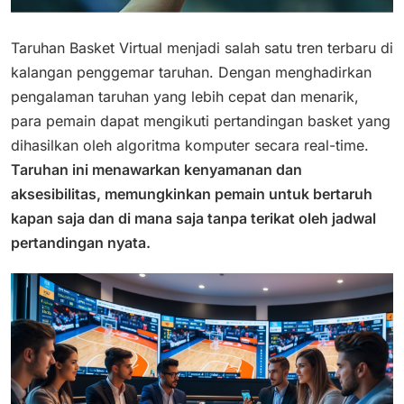
Taruhan Basket Virtual menjadi salah satu tren terbaru di
kalangan penggemar taruhan. Dengan menghadirkan
pengalaman taruhan yang lebih cepat dan menarik,
para pemain dapat mengikuti pertandingan basket yang
dihasilkan oleh algoritma komputer secara real-time.
Taruhan ini menawarkan kenyamanan dan
aksesibilitas, memungkinkan pemain untuk bertaruh
kapan saja dan di mana saja tanpa terikat oleh jadwal
pertandingan nyata.