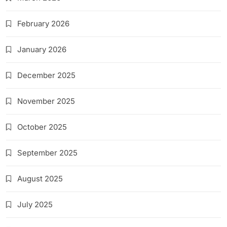
February 2026
January 2026
December 2025
November 2025
October 2025
September 2025
August 2025
July 2025