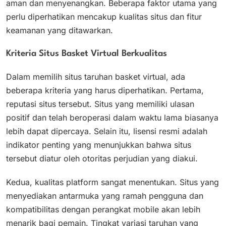
aman dan menyenangkan. Beberapa faktor utama yang
perlu diperhatikan mencakup kualitas situs dan fitur
keamanan yang ditawarkan.
Kriteria Situs Basket Virtual Berkualitas
Dalam memilih situs taruhan basket virtual, ada
beberapa kriteria yang harus diperhatikan. Pertama,
reputasi situs tersebut. Situs yang memiliki ulasan
positif dan telah beroperasi dalam waktu lama biasanya
lebih dapat dipercaya. Selain itu, lisensi resmi adalah
indikator penting yang menunjukkan bahwa situs
tersebut diatur oleh otoritas perjudian yang diakui.
Kedua, kualitas platform sangat menentukan. Situs yang
menyediakan antarmuka yang ramah pengguna dan
kompatibilitas dengan perangkat mobile akan lebih
menarik bagi pemain. Tingkat variasi taruhan yang