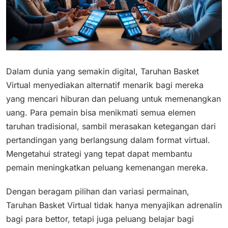
Dalam dunia yang semakin digital, Taruhan Basket
Virtual menyediakan alternatif menarik bagi mereka
yang mencari hiburan dan peluang untuk memenangkan
uang. Para pemain bisa menikmati semua elemen
taruhan tradisional, sambil merasakan ketegangan dari
pertandingan yang berlangsung dalam format virtual.
Mengetahui strategi yang tepat dapat membantu
pemain meningkatkan peluang kemenangan mereka.
Dengan beragam pilihan dan variasi permainan,
Taruhan Basket Virtual tidak hanya menyajikan adrenalin
bagi para bettor, tetapi juga peluang belajar bagi