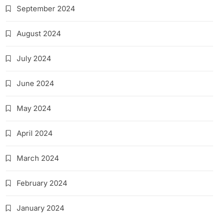
September 2024
August 2024
July 2024
June 2024
May 2024
April 2024
March 2024
February 2024
January 2024