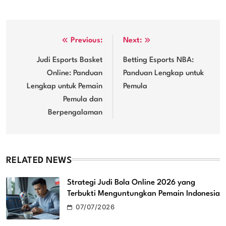
Post
Previous:
Next:
navigation
Judi Esports Basket
Betting Esports NBA:
Online: Panduan
Panduan Lengkap untuk
Lengkap untuk Pemain
Pemula
Pemula dan
Berpengalaman
RELATED NEWS
Strategi Judi Bola Online 2026 yang
Terbukti Menguntungkan Pemain Indonesia
07/07/2026