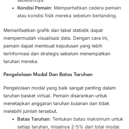
sebelumnya.
Kondisi Pemain
: Memperhatikan cedera pemain
atau kondisi fisik mereka sebelum bertanding.
Memanfaatkan grafik dan tabel statistik dapat
mempermudah visualisasi data. Dengan cara ini,
pemain dapat membuat keputusan yang lebih
terinformasi dan strategis sebelum menempatkan
taruhan mereka.
Pengelolaan Modal Dan Batas Taruhan
Pengelolaan modal yang baik sangat penting dalam
taruhan basket virtual. Pemain disarankan untuk
menetapkan anggaran taruhan bulanan dan tidak
melebihi jumlah tersebut.
Batas Taruhan
: Tentukan batas maksimum untuk
setiap taruhan, misalnya 2-5% dari total modal.