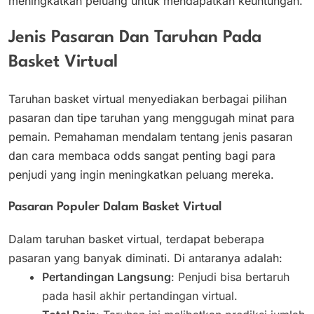
meningkatkan peluang untuk mendapatkan keuntungan.
Jenis Pasaran Dan Taruhan Pada
Basket Virtual
Taruhan basket virtual menyediakan berbagai pilihan
pasaran dan tipe taruhan yang menggugah minat para
pemain. Pemahaman mendalam tentang jenis pasaran
dan cara membaca odds sangat penting bagi para
penjudi yang ingin meningkatkan peluang mereka.
Pasaran Populer Dalam Basket Virtual
Dalam taruhan basket virtual, terdapat beberapa
pasaran yang banyak diminati. Di antaranya adalah:
Pertandingan Langsung
: Penjudi bisa bertaruh
pada hasil akhir pertandingan virtual.