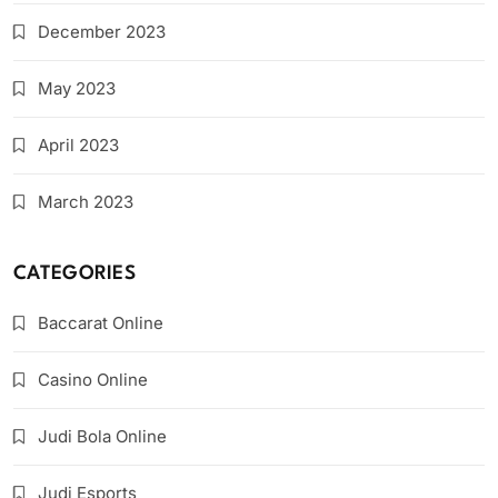
December 2023
May 2023
April 2023
March 2023
CATEGORIES
Baccarat Online
Casino Online
Judi Bola Online
Judi Esports