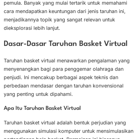
pemula. Banyak yang mulai tertarik untuk memahami
cara mendapatkan keuntungan dari jenis taruhan ini,
menjadikannya topik yang sangat relevan untuk
dieksplorasi lebih lanjut.
Dasar-Dasar Taruhan Basket Virtual
Taruhan basket virtual menawarkan pengalaman yang
menyenangkan bagi para penggemar olahraga dan
penjudi. Ini mencakup berbagai aspek teknis dan
perbedaan mendasar dengan taruhan konvensional
yang penting untuk dipahami.
Apa Itu Taruhan Basket Virtual
Taruhan basket virtual adalah bentuk perjudian yang
menggunakan simulasi komputer untuk mensimulasikan