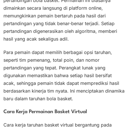
pertandingan bola basket. Permainan ini biasanya
dimainkan secara langsung di platform online,
memungkinkan pemain bertaruh pada hasil dari
pertandingan yang tidak benar-benar terjadi. Setiap
pertandingan digenerasikan oleh algoritma, memberi
hasil yang acak sekaligus adil.
Para pemain dapat memilih berbagai opsi taruhan,
seperti tim pemenang, total poin, dan nomor
pertandingan yang tepat. Perangkat lunak yang
digunakan memastikan bahwa setiap hasil bersifat
acak, sehingga pemain tidak dapat memprediksi hasil
berdasarkan kinerja tim nyata. Ini menciptakan dinamika
baru dalam taruhan bola basket.
Cara Kerja Permainan Basket Virtual
Cara kerja taruhan basket virtual bergantung pada