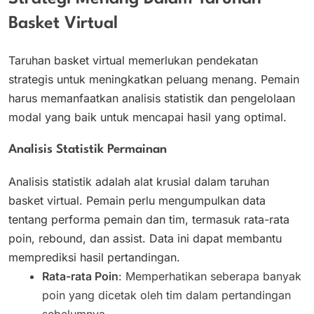
Basket Virtual
Taruhan basket virtual memerlukan pendekatan
strategis untuk meningkatkan peluang menang. Pemain
harus memanfaatkan analisis statistik dan pengelolaan
modal yang baik untuk mencapai hasil yang optimal.
Analisis Statistik Permainan
Analisis statistik adalah alat krusial dalam taruhan
basket virtual. Pemain perlu mengumpulkan data
tentang performa pemain dan tim, termasuk rata-rata
poin, rebound, dan assist. Data ini dapat membantu
memprediksi hasil pertandingan.
Rata-rata Poin
: Memperhatikan seberapa banyak
poin yang dicetak oleh tim dalam pertandingan