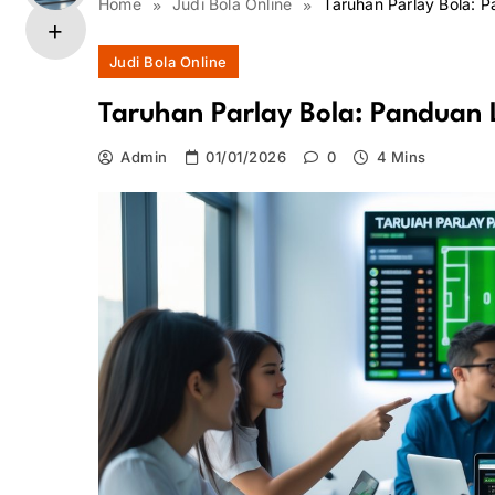
Home
Judi Bola Online
Taruhan Parlay Bola: 
Judi Bola Online
Taruhan Parlay Bola: Panduan
Admin
01/01/2026
0
4 Mins