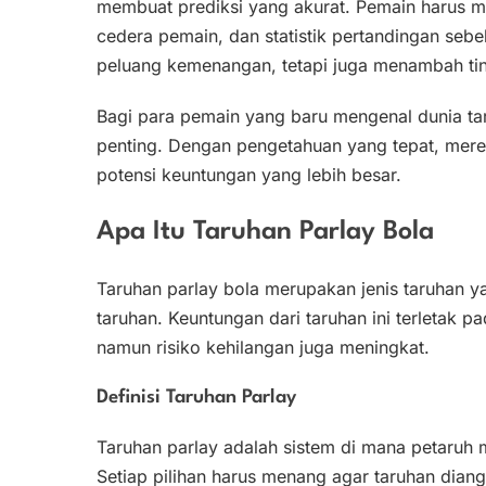
membuat prediksi yang akurat. Pemain harus m
cedera pemain, dan statistik pertandingan seb
peluang kemenangan, tetapi juga menambah tin
Bagi para pemain yang baru mengenal dunia ta
penting. Dengan pengetahuan yang tepat, mer
potensi keuntungan yang lebih besar.
Apa Itu Taruhan Parlay Bola
Taruhan parlay bola merupakan jenis taruhan 
taruhan. Keuntungan dari taruhan ini terletak 
namun risiko kehilangan juga meningkat.
Definisi Taruhan Parlay
Taruhan parlay adalah sistem di mana petaruh m
Setiap pilihan harus menang agar taruhan diangg