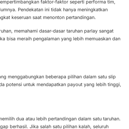
empertimbangkan faktor-faktor seperti performa tim,
elumnya. Pendekatan ini tidak hanya meningkatkan
gkat keseruan saat menonton pertandingan.
ruhan, memahami dasar-dasar taruhan parlay sangat
eka bisa meraih pengalaman yang lebih memuaskan dan
yang menggabungkan beberapa pilihan dalam satu slip
pada potensi untuk mendapatkan payout yang lebih tinggi,
emilih dua atau lebih pertandingan dalam satu taruhan.
ap berhasil. Jika salah satu pilihan kalah, seluruh