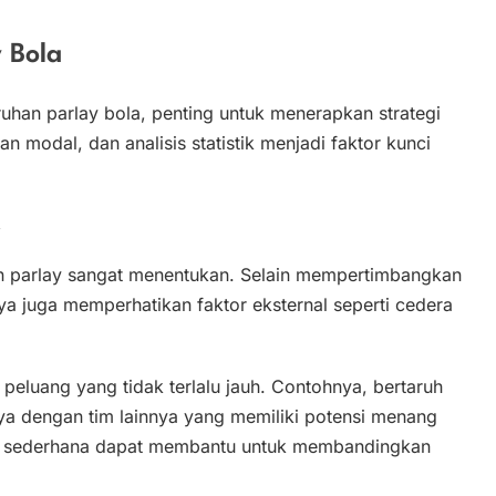
 Bola
han parlay bola, penting untuk menerapkan strategi
an modal, dan analisis statistik menjadi faktor kunci
t
an parlay sangat menentukan. Selain mempertimbangkan
a juga memperhatikan faktor eksternal seperti cedera
peluang yang tidak terlalu jauh. Contohnya, bertaruh
ya dengan tim lainnya yang memiliki potensi menang
bel sederhana dapat membantu untuk membandingkan