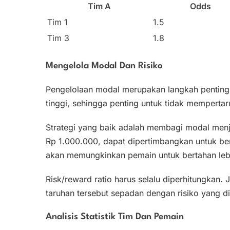
Tim A
Odds
Tim 1
1.5
Tim 3
1.8
Mengelola Modal Dan Risiko
Pengelolaan modal merupakan langkah penting d
tinggi, sehingga penting untuk tidak memperta
Strategi yang baik adalah membagi modal menja
Rp 1.000.000, dapat dipertimbangkan untuk ber
akan memungkinkan pemain untuk bertahan lebi
Risk/reward ratio harus selalu diperhitungkan.
taruhan tersebut sepadan dengan risiko yang di
Analisis Statistik Tim Dan Pemain