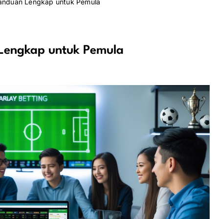
Panduan Lengkap untuk Pemula
 Lengkap untuk Pemula