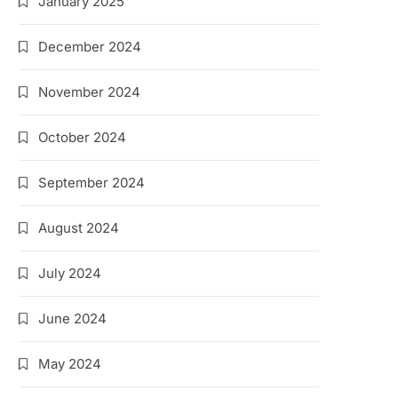
January 2025
December 2024
November 2024
October 2024
September 2024
August 2024
July 2024
June 2024
May 2024