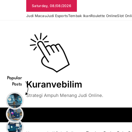
Skip
Saturday, 08/08/2026
to
Judi Macau
Judi Esports
Tembak Ikan
Roulette Online
Slot Onl
content
Popular
Kuranvebilim
Posts
Strategi Ampuh Menang Judi Online.