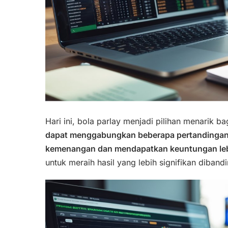
Hari ini, bola parlay menjadi pilihan menarik 
dapat menggabungkan beberapa pertandingan 
kemenangan dan mendapatkan keuntungan leb
untuk meraih hasil yang lebih signifikan diband