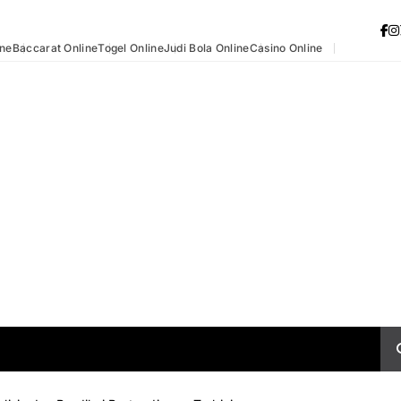
ine
Baccarat Online
Togel Online
Judi Bola Online
Casino Online