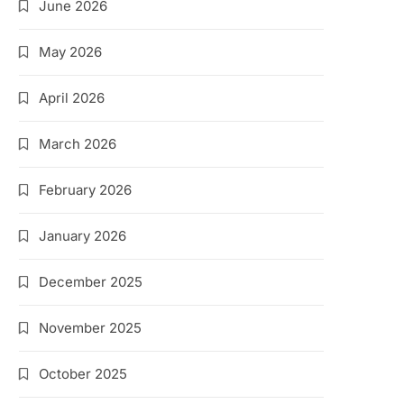
June 2026
May 2026
April 2026
March 2026
February 2026
January 2026
December 2025
November 2025
October 2025