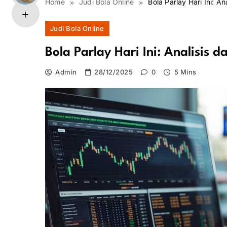
Home
Judi Bola Online
Bola Parlay Hari Ini: A
Judi Bola Online
Bola Parlay Hari Ini: Analisis d
Admin
28/12/2025
0
5 Mins