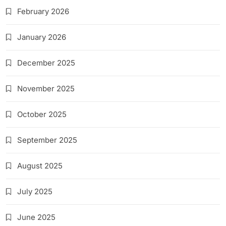
February 2026
January 2026
December 2025
November 2025
October 2025
September 2025
August 2025
July 2025
June 2025