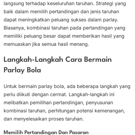
langsung terhadap keseluruhan taruhan. Strategi yang
baik dalam memilih pertandingan dan jenis taruhan
dapat meningkatkan peluang sukses dalam parlay.
Biasanya, kombinasi taruhan pada pertandingan yang
memiliki peluang besar dapat memberikan hasil yang
memuaskan jika semua hasil menang.
Langkah-Langkah Cara Bermain
Parlay Bola
Untuk bermain parlay bola, ada beberapa langkah yang
perlu diikuti dengan cermat. Langkah-langkah ini
melibatkan pemilihan pertandingan, penyusunan
kombinasi taruhan, perhitungan potensi kemenangan,
dan menyelesaikan proses taruhan.
Memilih Pertandingan Dan Pasaran