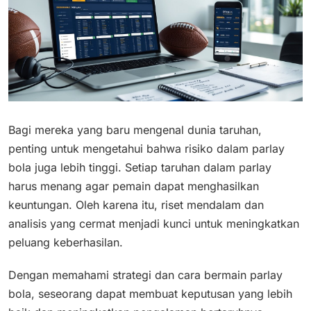
Bagi mereka yang baru mengenal dunia taruhan,
penting untuk mengetahui bahwa risiko dalam parlay
bola juga lebih tinggi. Setiap taruhan dalam parlay
harus menang agar pemain dapat menghasilkan
keuntungan. Oleh karena itu, riset mendalam dan
analisis yang cermat menjadi kunci untuk meningkatkan
peluang keberhasilan.
Dengan memahami strategi dan cara bermain parlay
bola, seseorang dapat membuat keputusan yang lebih