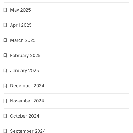
May 2025
April 2025
March 2025
February 2025
January 2025
December 2024
November 2024
October 2024
September 2024