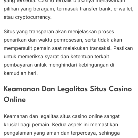
yang tersedia. Casino terbaik biasanya menawarkan
pilihan yang beragam, termasuk transfer bank, e-wallet,
atau cryptocurrency.
Situs yang transparan akan menjelaskan proses
penarikan dan waktu pemrosesan, serta tidak akan
mempersulit pemain saat melakukan transaksi. Pastikan
untuk memeriksa syarat dan ketentuan terkait
pembayaran untuk menghindari kebingungan di
kemudian hari.
Keamanan Dan Legalitas Situs Casino
Online
Keamanan dan legalitas situs casino online sangat
krusial bagi pemain. Kedua aspek ini memastikan
pengalaman yang aman dan terpercaya, sehingga