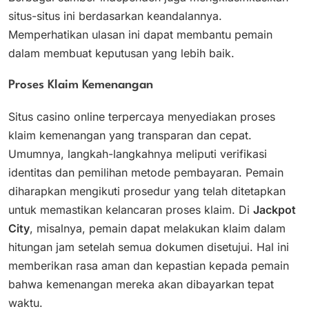
situs-situs ini berdasarkan keandalannya.
Memperhatikan ulasan ini dapat membantu pemain
dalam membuat keputusan yang lebih baik.
Proses Klaim Kemenangan
Situs casino online terpercaya menyediakan proses
klaim kemenangan yang transparan dan cepat.
Umumnya, langkah-langkahnya meliputi verifikasi
identitas dan pemilihan metode pembayaran. Pemain
diharapkan mengikuti prosedur yang telah ditetapkan
untuk memastikan kelancaran proses klaim. Di
Jackpot
City
, misalnya, pemain dapat melakukan klaim dalam
hitungan jam setelah semua dokumen disetujui. Hal ini
memberikan rasa aman dan kepastian kepada pemain
bahwa kemenangan mereka akan dibayarkan tepat
waktu.