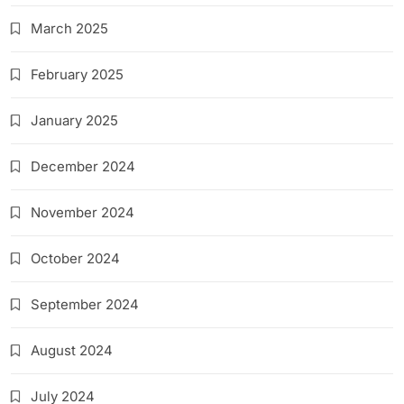
March 2025
February 2025
January 2025
December 2024
November 2024
October 2024
September 2024
August 2024
July 2024