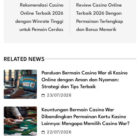
navigation
Rekomendasi Casino
Review Casino Online
Online Terbaik 2026
Terbaik 2026 Dengan
dengan Winrate Tinggi
Permainan Terlengkap
untuk Pemain Cerdas
dan Bonus Menarik
RELATED NEWS
Panduan Bermain Casino War di Kasino
Online dengan Aman dan Nyaman:
Strategi dan Tips Terbaik
23/07/2026
Keuntungan Bermain Casino War
Dibandingkan Permainan Kartu Kasino
Lainnya: Mengapa Memilih Casino War?
22/07/2026