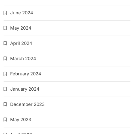
June 2024
May 2024
April 2024
March 2024
February 2024
January 2024
December 2023
May 2023