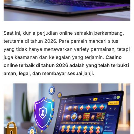
Saat ini, dunia perjudian online semakin berkembang,
terutama di tahun 2026. Para pemain mencari situs
yang tidak hanya menawarkan variety permainan, tetapi
juga keamanan dan kelegalan yang terjamin.
Casino
online terbaik di tahun 2026 adalah yang telah terbukti
aman, legal, dan membayar sesuai janji.