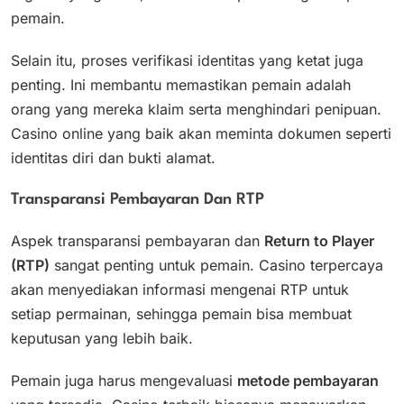
pemain.
Selain itu, proses verifikasi identitas yang ketat juga
penting. Ini membantu memastikan pemain adalah
orang yang mereka klaim serta menghindari penipuan.
Casino online yang baik akan meminta dokumen seperti
identitas diri dan bukti alamat.
Transparansi Pembayaran Dan RTP
Aspek transparansi pembayaran dan
Return to Player
(RTP)
sangat penting untuk pemain. Casino terpercaya
akan menyediakan informasi mengenai RTP untuk
setiap permainan, sehingga pemain bisa membuat
keputusan yang lebih baik.
Pemain juga harus mengevaluasi
metode pembayaran