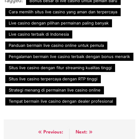
Tagged:
Bonus besar di live casino untuk pemain baru
Cara memilih situs live casino yang aman dan terpercaya
Live casino dengan pilihan permainan paling banyak
Live casino terbaik di Indonesia
Panduan bermain live casino online untuk pemula
Pengalaman bermain live casino terbaik dengan bonus menarik
Situs live casino dengan fitur streaming kualitas tinggi
Situs live casino terpercaya dengan RTP tinggi
Strategi menang di permainan live casino online
Tempat bermain live casino dengan dealer profesional
Post
Previous:
Next: