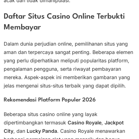
acak dan tidak dimanipulasi.
Daftar Situs Casino Online Terbukti
Membayar
Dalam dunia perjudian online, pemilihanan situs yang
aman dan terpercaya sangat penting. Beberapa elemen
yang perlu diperhatikan meliputi popularitas platform,
pengalaman pengguna, serta riwayat pembayaran
mereka. Aspek-aspek ini memberikan gambaran yang
jelas mengenai situs-situs terbaik yang dapat dipilih.
Rekomendasi Platform Populer 2026
Beberapa situs casino online yang layak
dipertimbangkan termasuk
Casino Royale
,
Jackpot
City
, dan
Lucky Panda
. Casino Royale menawarkan